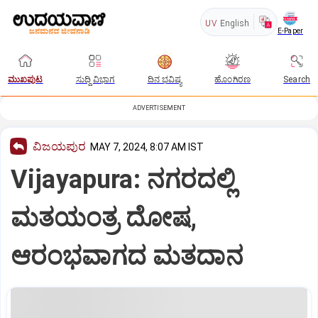
UV
English
E-Paper
ಮುಖಪುಟ
ಸುದ್ದಿ ವಿಭಾಗ
ದಿನ ಭವಿಷ್ಯ
ಹೊಂಗಿರಣ
Search
ADVERTISEMENT
ವಿಜಯಪುರ
MAY 7, 2024, 8:07 AM IST
Vijayapura: ನಗರದಲ್ಲಿ
ಮತಯಂತ್ರ ದೋಷ,
ಆರಂಭವಾಗದ ಮತದಾನ