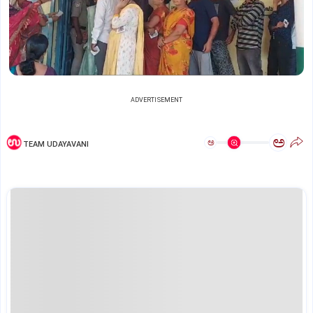
ADVERTISEMENT
ಅ
ಅ
TEAM UDAYAVANI