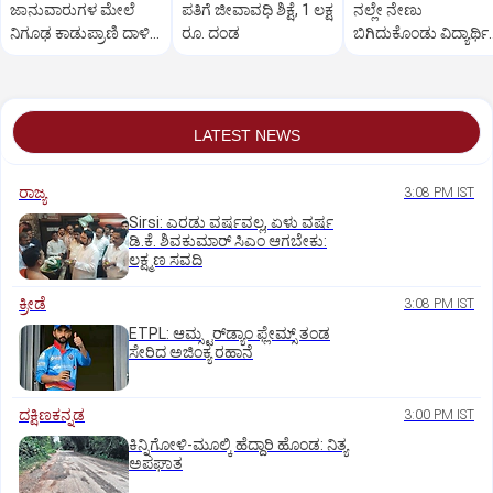
ಜಾನುವಾರುಗಳ ಮೇಲೆ
ಪತಿಗೆ ಜೀವಾವಧಿ ಶಿಕ್ಷೆ, 1 ಲಕ್ಷ
ನಲ್ಲೇ ನೇಣು
ನಿಗೂಢ ಕಾಡುಪ್ರಾಣಿ ದಾಳಿ,
ರೂ. ದಂಡ
ಬಿಗಿದುಕೊಂಡು ವಿದ್ಯಾರ್ಥಿ
ರೈತರಲ್ಲಿ ಆತಂಕ
ಆತ್ಮಹತ್ಯೆ
LATEST NEWS
ರಾಜ್ಯ
3:08 PM IST
Sirsi: ಎರಡು ವರ್ಷವಲ್ಲ, ಏಳು ವರ್ಷ
ಡಿ.ಕೆ. ಶಿವಕುಮಾರ್ ಸಿಎಂ ಆಗಬೇಕು:
ಲಕ್ಷ್ಮಣ ಸವದಿ
ಕ್ರೀಡೆ
3:08 PM IST
ETPL: ಆಮ್ಸ್ಟರ್‌ಡ್ಯಾಂ ಫ್ಲೇಮ್ಸ್‌ ತಂಡ
ಸೇರಿದ ಅಜಿಂಕ್ಯ ರಹಾನೆ
ದಕ್ಷಿಣಕನ್ನಡ
3:00 PM IST
ಕಿನ್ನಿಗೋಳಿ-ಮೂಲ್ಕಿ ಹೆದ್ದಾರಿ ಹೊಂಡ: ನಿತ್ಯ
ಅಪಘಾತ