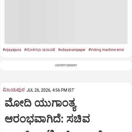
#vijayapura
#ಲೋಕಸಭಾ ಚುನಾವಣೆ
#udayavanipaper
#Voting machine error
ADVERTISEMENT
ವಿಜಯಪುರ
JUL 26, 2026, 4:56 PM IST
ಮೋದಿ ಯುಗಾಂತ್ಯ
ಆರಂಭವಾಗಿದೆ: ಸಚಿವ