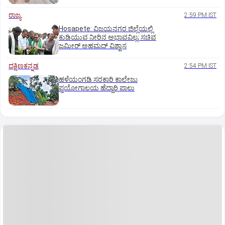
ರಾಜ್ಯ
2:59 PM IST
Hosapete: ವಿಜಯನಗರ ಜಿಲ್ಲೆಯಲ್ಲಿ
ಕುಡಿಯುವ ನೀರಿನ ಅಭಾವವಿಲ್ಲ; ಸಚಿವ
ಜಮೀರ್ ಅಹಮದ್ ವಿಶ್ವಾಸ
ದಕ್ಷಿಣಕನ್ನಡ
2:54 PM IST
ಹಳೆಯಂಗಡಿ ಸರಕಾರಿ ಕಾಲೇಜು
ಪ್ರಯೋಗಾಲಯ ಹೆದ್ದಾರಿ ಪಾಲು