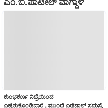
ಎಂ.ಬಿ.ಪಾಟೀಲ್ ವಾಗ್ದಾಳಿ
ಕುಂಭಕರ್ಣ ನಿದ್ರೆಯಿಂದ
ಎಚ್ಚೆತ್ತುಕೊಂಡಿದ್ದಾರೆ...ಮುಂದೆ ಎಥೆನಾಲ್ ಸಮಸ್ಯೆ