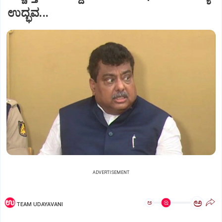
ಉದ್ಭವ...
ADVERTISEMENT
ಅ
ಅ
TEAM UDAYAVANI