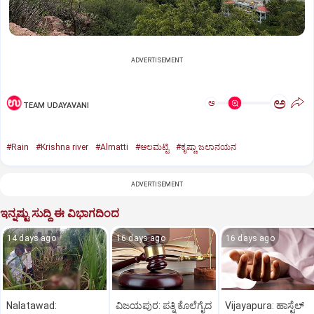
ADVERTISEMENT
ಅ
ಅ
TEAM UDAYAVANI
#Rain
#Krishna river
#Almatti
#ಆಲಮಟ್ಟಿ
#ಕೃಷ್ಣಾ ಜಲಾನಯನ
ADVERTISEMENT
ಇನ್ನಷ್ಟು ಸುದ್ದಿ ಈ ವಿಭಾಗದಿಂದ
14 days ago
16 days ago
16 days ago
Nalatawad:
ವಿಜಯಪುರ: ಪತ್ನಿ ಕೊಲೆಗೈದ
Vijayapura: ಹಾಸ್ಟೆಲ್