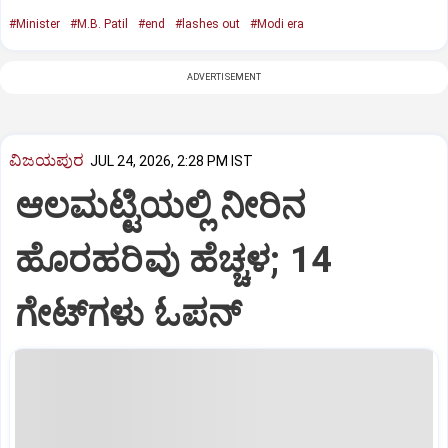
#Minister
#M.B. Patil
#end
#lashes out
#Modi era
ADVERTISEMENT
ವಿಜಯಪುರ
JUL 24, 2026, 2:28 PM IST
ಆಲಮಟ್ಟಿಯಲ್ಲಿ ನೀರಿನ
ಹೊರಹರಿವು ಹೆಚ್ಚಳ; 14
ಗೇಟ್‌ಗಳು ಓಪನ್