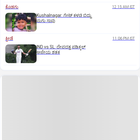
ಕೊಡಗು
12:15 AM IST
Kushalnagar: ಗೇಟ್ ಕಳಚಿ ಬಿದ್ದು
ಮಗು ಸಾವು
ಕ್ರೀಡೆ
11:06 PM IST
IND vs SL: ದೇವದತ್ತ ಪಡಿಕ್ಕಲ್‌
ಅಜೇಯ ಶತಕ