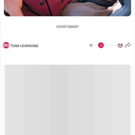
ADVERTISEMENT
ಅ
ಅ
TEAM UDAYAVANI