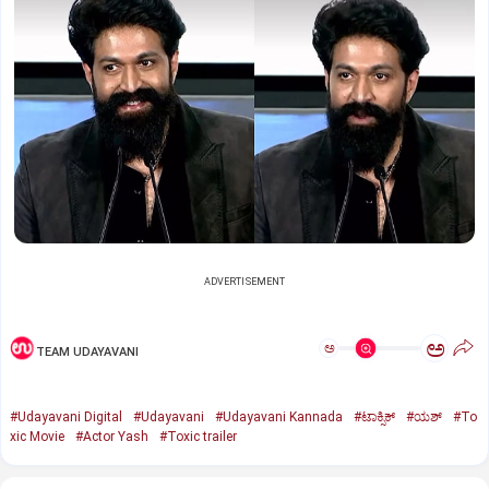
ADVERTISEMENT
ಅ
ಅ
TEAM UDAYAVANI
#Udayavani Digital
#Udayavani
#Udayavani Kannada
#ಟಾಕ್ಸಿಕ್‌
#ಯಶ್‌
#To
xic Movie
#Actor Yash
#Toxic trailer