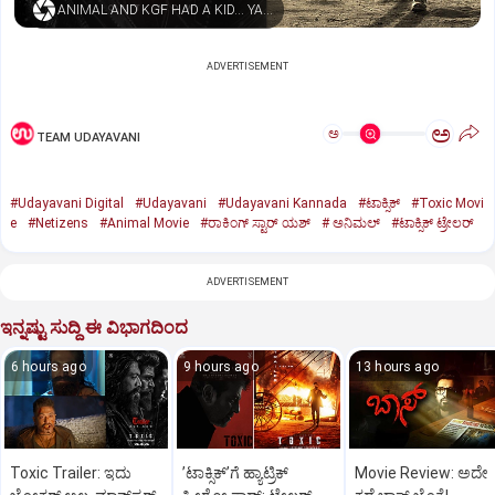
ANIMAL AND KGF HAD A KID… YASH NAMED HIM TOXIC
ADVERTISEMENT
ಅ
ಅ
TEAM UDAYAVANI
#Udayavani Digital
#Udayavani
#Udayavani Kannada
#ಟಾಕ್ಸಿಕ್‌
#Toxic Movi
e
#Netizens
#Animal Movie
#ರಾಕಿಂಗ್‌ ಸ್ಟಾರ್‌ ಯಶ್
#‌ ಅನಿಮಲ್‌
#ಟಾಕ್ಸಿಕ್‌ ಟ್ರೇಲರ್‌
ADVERTISEMENT
ಇನ್ನಷ್ಟು ಸುದ್ದಿ ಈ ವಿಭಾಗದಿಂದ
6 hours ago
9 hours ago
13 hours ago
Toxic Trailer: ಇದು
ʼಟಾಕ್ಸಿಕ್‌ʼಗೆ ಹ್ಯಾಟ್ರಿಕ್‌
Movie Review: ಅದೇ