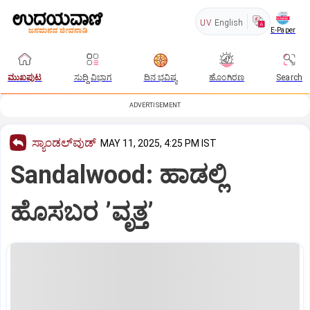
UV
English
E-Paper
ಮುಖಪುಟ
ಸುದ್ದಿ ವಿಭಾಗ
ದಿನ ಭವಿಷ್ಯ
ಹೊಂಗಿರಣ
Search
ADVERTISEMENT
ಸ್ಯಾಂಡಲ್‌ವುಡ್‌
MAY 11, 2025, 4:25 PM IST
Sandalwood: ಹಾಡಲ್ಲಿ
ಹೊಸಬರ ʼವೃತ್ತʼ