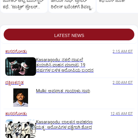
ಜೋಕರ್‌ ಅಲ್ಲ, ಮಾನ್‌ಸ್ಟರ್‌
ಹೀರೋ ಸಾಥ್:‌ ಟ್ರೇಲರ್‌
ಕಥೆ ಬಾಸ್‌ ಜೊತೆ!
ಕಥೆ.. ʼಟಾಕ್ಸಿಕ್‌ʼ ಟ್ರೇಲರ್‌
ರಿಲೀಸ್‌ ಇವೆಂಟ್‌ಗೆ ಶಿವಣ್ಣ
ರಿಲೀಸ್..
ಗೆಸ್ಟ್
LATEST NEWS
ಕಾಸರಗೋಡು
2:15 AM IST
Kasaragodu: ನಕಲಿ ದಾಖಲೆ
ತಯಾರಿಸಿ ವಾಹನ ಮಾರಾಟ; 19
ವರ್ಷಗಳ ಬಳಿಕ ಆರೋಪಿಯ ಬಂಧನ
ದಕ್ಷಿಣಕನ್ನಡ
2:00 AM IST
Mulki: ಅಪಘಾತ: ಗಾಯಾಳು ಸಾವು
ಕಾಸರಗೋಡು
12:45 AM IST
Kasaragodu: ಬಾಲಕನ ಅಪಹರಣ
ಯತ್ನ : ಆರೋಪಿಗಳ ಪತ್ತೆಗಾಗಿ ಶೋಧ