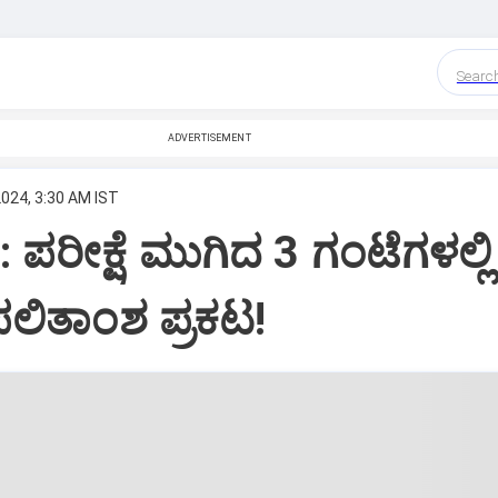
Searc
ADVERTISEMENT
024, 3:30 AM IST
 ಪರೀಕ್ಷೆ ಮುಗಿದ 3 ಗಂಟೆಗಳಲ್ಲಿ
ಲಿತಾಂಶ ಪ್ರಕಟ!