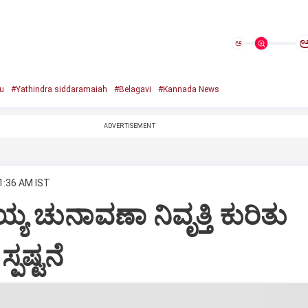
ಅ
u
#Yathindra siddaramaiah
#Belagavi
#Kannada News
ADVERTISEMENT
11:36 AM IST
್ಯ ಚುನಾವಣಾ ನಿವೃತ್ತಿ ಕುರಿತು
್ಪಷ್ಟನೆ