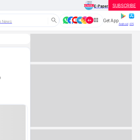
SUBSCRIBE
E-Paper
Get App
h News
Android
iOS