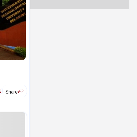
ಅ
Share