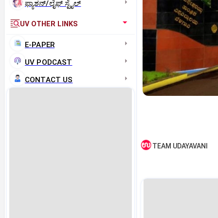
ಫ್ಯಾಶನ್/ಲೈಫ್‌ ಸ್ಟೈಲ್
UV OTHER LINKS
E-PAPER
UV PODCAST
CONTACT US
TEAM UDAYAVANI