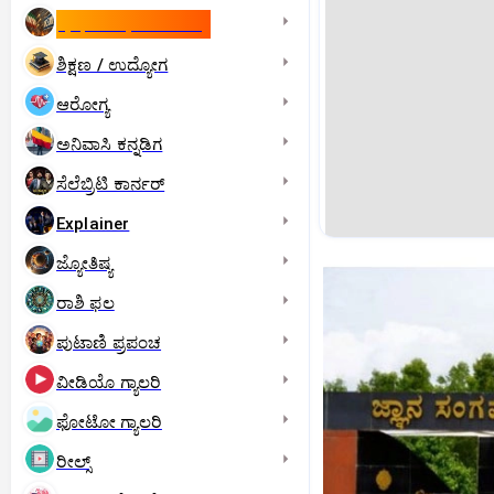
ಇಸ್ರೇಲ್- ಇರಾನ್‌ ಯುದ್ಧ
ಶಿಕ್ಷಣ / ಉದ್ಯೋಗ
ಆರೋಗ್ಯ
ಅನಿವಾಸಿ ಕನ್ನಡಿಗ
ಸೆಲೆಬ್ರಿಟಿ ಕಾರ್ನರ್‌
Explainer
ಜ್ಯೋತಿಷ್ಯ
ರಾಶಿ ಫಲ
ಪುಟಾಣಿ ಪ್ರಪಂಚ
ವೀಡಿಯೊ ಗ್ಯಾಲರಿ
ಫೋಟೋ ಗ್ಯಾಲರಿ
ರೀಲ್ಸ್