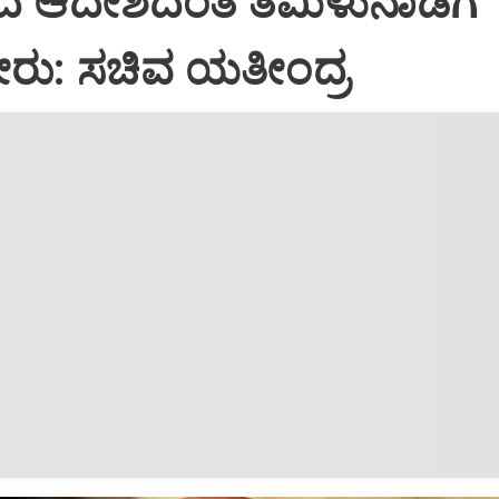
ರದ ಆದೇಶದಂತೆ ತಮಿಳುನಾಡಿಗೆ
ೀರು: ಸಚಿವ ಯತೀಂದ್ರ