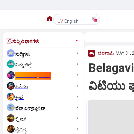
English
UV
ಸುದ್ದಿ ವಿಭಾಗಗಳು
ಬೆಳಗಾವಿ
MAY 31, 2
ಸುದ್ದಿಗಳು
Belagavi:
ನಿಮ್ಮ ಜಿಲ್ಲೆ
ಕಾಮನ್‌ ವೆಲ್ತ್‌ ಗೇಮ್ಸ್‌
ವಿಟಿಯು ಫ
ಸಿನೆಮಾ
ಕ್ರೀಡೆ
ವೆಬ್ ಎಕ್ಸ್‌ಕ್ಲೂಸಿವ್
ಕ್ರೈಮ್
ವೈವಿಧ್ಯ