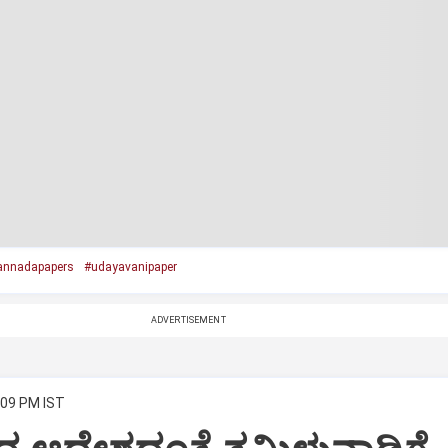
annadapapers
#udayavanipaper
ADVERTISEMENT
:09 PM IST