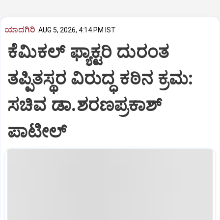
ಯಾದಗಿರಿ
AUG 5, 2026, 4:14 PM IST
ಕೆಮಿಕಲ್ ಫ್ಯಾಕ್ಟರಿ ದುರಂತ
ತಪ್ಪಿತಸ್ಥರ ವಿರುದ್ಧ ಕಠಿನ ಕ್ರಮ:
ಸಚಿವ ಡಾ.ಶರಣಪ್ರಕಾಶ್
ಪಾಟೀಲ್