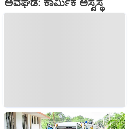
ಅವಘಡ: ಕಾರ್ಮಿಕ ಅಸ್ವಸ್ಥ