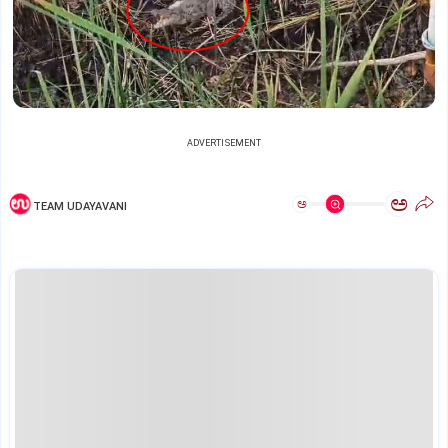
ADVERTISEMENT
ಅ
ಅ
TEAM UDAYAVANI