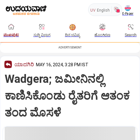
UV
English
E-Paper
ಮುಖಪುಟ
ಸುದ್ದಿ ವಿಭಾಗ
ದಿನ ಭವಿಷ್ಯ
ಹೊಂಗಿರಣ
Search
ADVERTISEMENT
ಯಾದಗಿರಿ
MAY 16, 2024, 3:28 PM IST
Wadgera; ಜಮೀನಿನಲ್ಲಿ
ಕಾಣಿಸಿಕೊಂಡು ರೈತರಿಗೆ ಆತಂಕ
ತಂದ ಮೊಸಳೆ