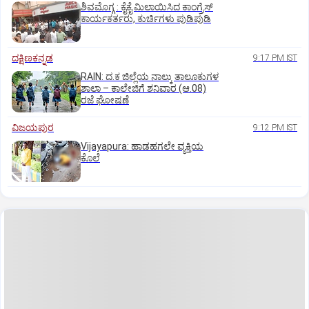
ಶಿವಮೊಗ್ಗ : ಕೈಕೈ ಮಿಲಾಯಿಸಿದ ಕಾಂಗ್ರೆಸ್
ಕಾರ್ಯಕರ್ತರು, ಕುರ್ಚಿಗಳು ಪುಡಿಪುಡಿ
ದಕ್ಷಿಣಕನ್ನಡ
9:17 PM IST
RAIN: ದ.ಕ ಜಿಲ್ಲೆಯ ನಾಲ್ಕು ತಾಲೂಕುಗಳ
ಶಾಲಾ – ಕಾಲೇಜಿಗೆ ಶನಿವಾರ (ಆ.08)
ರಜೆ ಘೋಷಣೆ
ವಿಜಯಪುರ
9:12 PM IST
Vijayapura: ಹಾಡಹಗಲೇ ವ್ಯಕ್ತಿಯ
ಕೊಲೆ