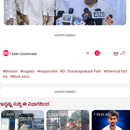
ADVERTISEMENT
ಅ
ಅ
TEAM UDAYAVANI
#Minister
#tragedy
#responsible
#Dr. Sharanaprakash Patil
#chemical fact
ory
#Strict actio
ADVERTISEMENT
ಇನ್ನಷ್ಟು ಸುದ್ದಿ ಈ ವಿಭಾಗದಿಂದ
2 days ago
5 days ago
7 days ago