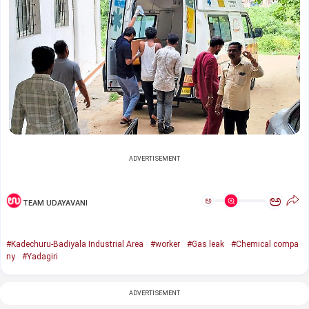
ADVERTISEMENT
ಅ
ಅ
TEAM UDAYAVANI
#Kadechuru-Badiyala Industrial Area
#worker
#Gas leak
#Chemical compa
ny
#Yadagiri
ADVERTISEMENT