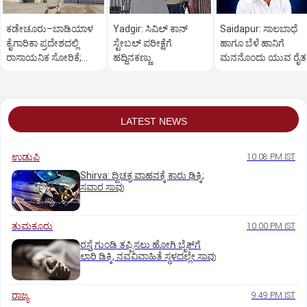
ಕಡೇಚೂರು–ಬಾಡಿಯಾಳ
Yadgir: ಸಿವಿಲ್ ಕಾನ್
Saidapur: ಸಾಲಬಾಧೆ
ಕೈಗಾರಿಕಾ ಪ್ರದೇಶದಲ್ಲಿ
ಸ್ಟೇಬಲ್ ಪರೀಕ್ಷೆಗೆ
ಹಾಗೂ ಬೆಳೆ ಹಾನಿಗೆ
ರಾಸಾಯನಿಕ ಸೋರಿಕೆ;
ಹದ್ದಿನಕಣ್ಣು
ಮನನೊಂದು ಯುವ ರೈತ
ಮೂವರು ಕಾರ್ಮಿಕರು
ಆತ್ಮಹತ್ಯೆ
ಸಾವು
LATEST NEWS
ಉಡುಪಿ
10:08 PM IST
Shirva: ದ್ವಿಚಕ್ರ ವಾಹನಕ್ಕೆ ಕಾರು ಢಿಕ್ಕಿ;
ಸವಾರ ಸಾವು
ತುಮಕೂರು
10:00 PM IST
ರಸ್ತೆ ಗುಂಡಿ ತಪ್ಪಿಸಲು ಹೋಗಿ ಬೈಕ್‌ಗೆ
ಲಾರಿ ಡಿಕ್ಕಿ, ನವವಿವಾಹಿತೆ ಸ್ಥಳದಲ್ಲೇ ಸಾವು
ರಾಜ್ಯ
9:49 PM IST