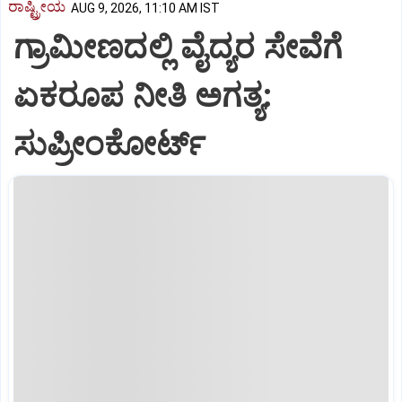
ರಾಷ್ಟ್ರೀಯ
AUG 9, 2026, 11:10 AM IST
ಗ್ರಾಮೀಣದಲ್ಲಿ ವೈದ್ಯರ ಸೇವೆಗೆ
ಏಕರೂಪ ನೀತಿ ಅಗತ್ಯ:
ಸುಪ್ರೀಂಕೋರ್ಟ್‌