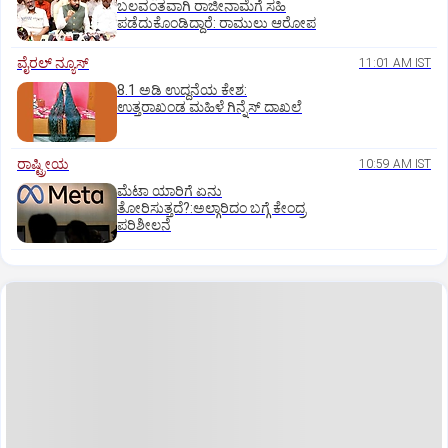
ಬಲವಂತವಾಗಿ ರಾಜೀನಾಮೆಗೆ ಸಹಿ
ಪಡೆದುಕೊಂಡಿದ್ದಾರೆ: ರಾಮುಲು ಆರೋಪ
ವೈರಲ್ ನ್ಯೂಸ್
11:01 AM IST
8.1 ಅಡಿ ಉದ್ದನೆಯ ಕೇಶ:
ಉತ್ತರಾಖಂಡ ಮಹಿಳೆ ಗಿನ್ನೆಸ್‌ ದಾಖಲೆ
ರಾಷ್ಟ್ರೀಯ
10:59 AM IST
ಮೆಟಾ ಯಾರಿಗೆ ಏನು
ತೋರಿಸುತ್ತದೆ?:ಅಲ್ಗಾರಿದಂ ಬಗ್ಗೆ ಕೇಂದ್ರ
ಪರಿಶೀಲನೆ