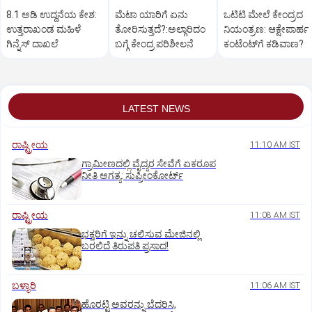
8.1 ಅಡಿ ಉದ್ದನೆಯ ಕೇಶ:
ಮೆಟಾ ಯಾರಿಗೆ ಏನು
ಒಟಿಟಿ ಮೇಲೆ ಕೇಂದ್ರದ
ಉತ್ತರಾಖಂಡ ಮಹಿಳೆ
ತೋರಿಸುತ್ತದೆ?:ಅಲ್ಗಾರಿದಂ
ನಿಯಂತ್ರಣ: ಆಕ್ಷೇಪಾರ್ಹ
ಗಿನ್ನೆಸ್‌ ದಾಖಲೆ
ಬಗ್ಗೆ ಕೇಂದ್ರ ಪರಿಶೀಲನೆ
ಕಂಟೆಂಟ್‌ಗೆ ಕಡಿವಾಣ?
LATEST NEWS
ರಾಷ್ಟ್ರೀಯ
11:10 AM IST
ಗ್ರಾಮೀಣದಲ್ಲಿ ವೈದ್ಯರ ಸೇವೆಗೆ ಏಕರೂಪ
ನೀತಿ ಅಗತ್ಯ: ಸುಪ್ರೀಂಕೋರ್ಟ್‌
ರಾಷ್ಟ್ರೀಯ
11:08 AM IST
ಭಕ್ತರಿಗೆ ಇನ್ನು ಚಲಿಸುವ ಮೇಜಿನಲ್ಲಿ
ಬರಲಿದೆ ತಿರುಪತಿ ಪ್ರಸಾದ!
ಬಳ್ಳಾರಿ
11:06 AM IST
ಹೊರಟ್ಟಿ ಅವರನ್ನು ಬೆದರಿಸಿ,