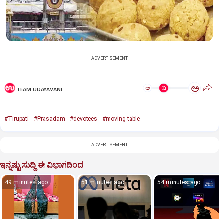
ADVERTISEMENT
ಅ
ಅ
TEAM UDAYAVANI
#Tirupati
#Prasadam
#devotees
#moving table
ADVERTISEMENT
ಇನ್ನಷ್ಟು ಸುದ್ದಿ ಈ ವಿಭಾಗದಿಂದ
49 minutes ago
51 minutes ago
54 minutes ago