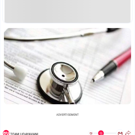
ADVERTISEMENT
ಅ
ಅ
TEAM UDAYAVANI