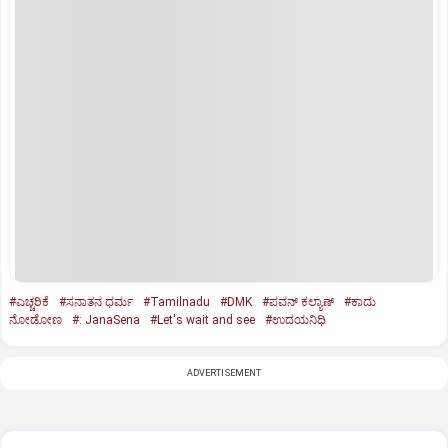
#ಎಚ್ಚರಿಕೆ
#ಸನಾತನ ಧರ್ಮ
#Tamilnadu
#DMK
#ಪವನ್‌ ಕಲ್ಯಾಣ್‌
#ಕಾದು
ನೋಡೋಣ
#: JanaSena
#Let's wait and see
#ಉದಯನಿಧಿ
ADVERTISEMENT