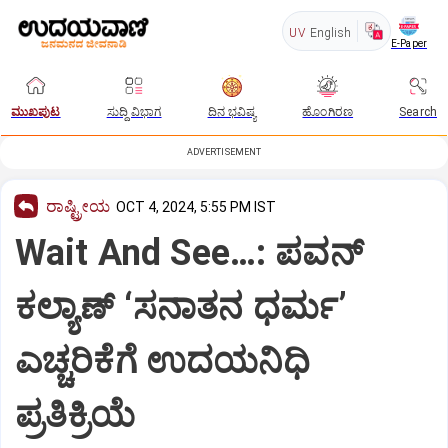
UV
English
E-Paper
ಮುಖಪುಟ
ಸುದ್ದಿ ವಿಭಾಗ
ದಿನ ಭವಿಷ್ಯ
ಹೊಂಗಿರಣ
Search
ADVERTISEMENT
ರಾಷ್ಟ್ರೀಯ
OCT 4, 2024, 5:55 PM IST
Wait And See…: ಪವನ್
ಕಲ್ಯಾಣ್ ‘ಸನಾತನ ಧರ್ಮ’
ಎಚ್ಚರಿಕೆಗೆ ಉದಯನಿಧಿ
ಪ್ರತಿಕ್ರಿಯೆ