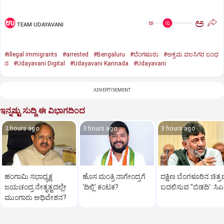
ಅ
ಅ
TEAM UDAYAVANI
#illegal immigrants
#arrested
#Bengaluru
#ಬೆಂಗಳೂರು
#ಅಕ್ರಮ ವಲಸಿಗರ ಬಂಧ
ನ
#Udayavani Digital
#Udayavani Kannada
#Udayavani
ADVERTISEMENT
ಇನ್ನಷ್ಟು ಸುದ್ದಿ ಈ ವಿಭಾಗದಿಂದ
3 hours ago
3 hours ago
3 hours ago
ಹಂಗಾಮಿ ಸಭಾಧ್ಯಕ್ಷ
ಹೊಸ ಮಂತ್ರಿ ನಾಗೇಂದ್ರಗೆ
ದಕ್ಷಿಣ ಬೆಂಗಳೂರಿನ ಚಿತ್
ಜಯಚಂದ್ರ ನೇತೃತ್ವದಲ್ಲೇ
‘ದಿಲ್ಲಿ’ ಕಂಟಕ?
ಬದಲಿಸುವ "ಬಿಡದಿ': ಸಿ
ಮುಂಗಾರು ಅಧಿವೇಶನ?