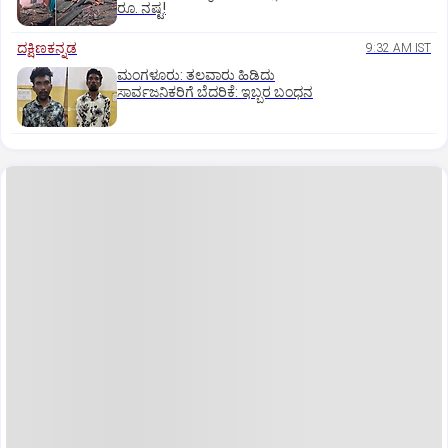
ರೂ. ನಷ್ಟ!
ದಕ್ಷಿಣಕನ್ನಡ
9:32 AM IST
ಮಂಗಳೂರು: ತಲವಾರು ಹಿಡಿದು
ಸಾರ್ವಜನಿಕರಿಗೆ ಬೆದರಿಕೆ: ಇಬ್ಬರ ಬಂಧನ