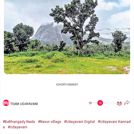
ADVERTISEMENT
ಅ
ಅ
TEAM UDAYAVANI
#Belthangady Nada
#Navur village
#Udayavani Digital
#Udayavani Kannad
a
#Udayavani