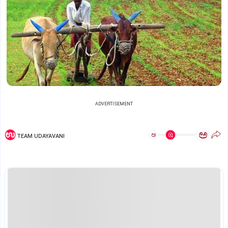
ADVERTISEMENT
ಅ
ಅ
TEAM UDAYAVANI