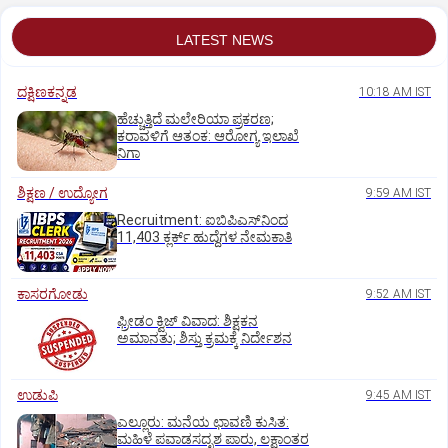
LATEST NEWS
ದಕ್ಷಿಣಕನ್ನಡ
10:18 AM IST
ಹೆಚ್ಚುತ್ತಿದೆ ಮಲೇರಿಯಾ ಪ್ರಕರಣ;
ಕರಾವಳಿಗೆ ಆತಂಕ: ಆರೋಗ್ಯ ಇಲಾಖೆ
ನಿಗಾ
ಶಿಕ್ಷಣ / ಉದ್ಯೋಗ
9:59 AM IST
Recruitment: ಐಬಿಪಿಎಸ್‌ನಿಂದ
11,403 ಕ್ಲರ್ಕ್‌ ಹುದ್ದೆಗಳ ನೇಮಕಾತಿ
ಕಾಸರಗೋಡು
9:52 AM IST
ಫ್ರೀಡಂ ಕ್ವಿಜ್‌ ವಿವಾದ: ಶಿಕ್ಷಕನ
ಅಮಾನತು; ಶಿಸ್ತು ಕ್ರಮಕ್ಕೆ ನಿರ್ದೇಶನ
ಉಡುಪಿ
9:45 AM IST
ಎಲ್ಲೂರು: ಮನೆಯ ಛಾವಣಿ ಕುಸಿತ:
ಮಹಿಳೆ ಪವಾಡಸದೃಶ ಪಾರು, ಲಕ್ಷಾಂತರ