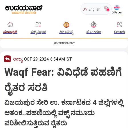
UV
English
E-Paper
ಮುಖಪುಟ
ಸುದ್ದಿ ವಿಭಾಗ
ದಿನ ಭವಿಷ್ಯ
ಹೊಂಗಿರಣ
Search
ADVERTISEMENT
ರಾಜ್ಯ
OCT 29, 2024, 6:54 AM IST
Waqf Fear: ವಿವಿಧೆಡೆ ಪಹಣಿಗೆ
ರೈತರ ಸರತಿ
ವಿಜಯಪುರ ಸೇರಿ ಉ. ಕರ್ನಾಟಕದ 4 ಜಿಲ್ಲೆಗಳಲ್ಲಿ
ಆತಂಕ..ಪಹಣಿಯಲ್ಲಿ ವಕ್ಫ್ ನಮೂದು
ಪರಿಶೀಲಿಸುತ್ತಿರುವ ರೈತರು