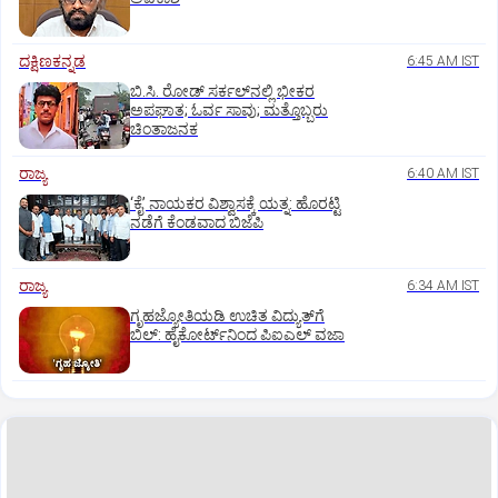
ದಕ್ಷಿಣಕನ್ನಡ
6:45 AM IST
ಬಿ.ಸಿ. ರೋಡ್‌ ಸರ್ಕಲ್‌ನಲ್ಲಿ ಭೀಕರ
ಅಪಘಾತ; ಓರ್ವ ಸಾವು; ಮತ್ತೊಬ್ಬರು
ಚಿಂತಾಜನಕ
ರಾಜ್ಯ
6:40 AM IST
‘ಕೈ’ ನಾಯಕರ ವಿಶ್ವಾಸಕ್ಕೆ ಯತ್ನ: ಹೊರಟ್ಟಿ
ನಡೆಗೆ ಕೆಂಡವಾದ ಬಿಜೆಪಿ
ರಾಜ್ಯ
6:34 AM IST
ಗೃಹಜ್ಯೋತಿಯಡಿ ಉಚಿತ ವಿದ್ಯುತ್‌ಗೆ
ಬಿಲ್‌: ಹೈಕೋರ್ಟ್‌ನಿಂದ ಪಿಐಎಲ್‌ ವಜಾ