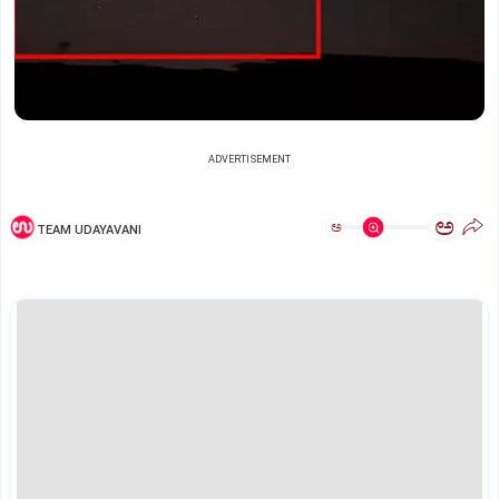
ADVERTISEMENT
ಅ
ಅ
TEAM UDAYAVANI