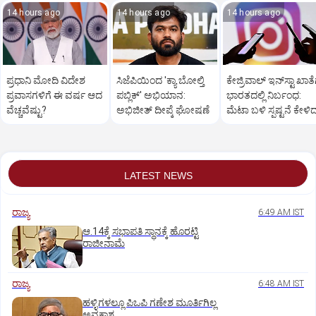
14 hours ago
14 hours ago
14 hours ago
ಪ್ರಧಾನಿ ಮೋದಿ ವಿದೇಶ
ಸಿಜೆಪಿಯಿಂದ 'ಕ್ಯಾ ಬೋಲ್ತಿ
ಕೇಜ್ರಿವಾಲ್‌ ಇನ್‌ಸ್ಟಾ ಖಾತೆ
ಪ್ರವಾಸಗಳಿಗೆ ಈ ವರ್ಷ ಆದ
ಪಬ್ಲಿಕ್' ಅಭಿಯಾನ:
ಭಾರತದಲ್ಲಿ ನಿರ್ಬಂಧ:
ವೆಚ್ಚವೆಷ್ಟು?
ಅಭಿಜೀತ್ ದೀಪ್ಕೆ ಘೋಷಣೆ
ಮೆಟಾ ಬಳಿ ಸ್ಪಷ್ಟನೆ ಕೇಳಿ
ಆಪ್ ನಾಯಕ
LATEST NEWS
ರಾಜ್ಯ
6:49 AM IST
ಆ.14ಕ್ಕೆ ಸಭಾಪತಿ ಸ್ಥಾನಕ್ಕೆ ಹೊರಟ್ಟಿ
ರಾಜೀನಾಮೆ
ರಾಜ್ಯ
6:48 AM IST
ಹಳ್ಳಿಗಳಲ್ಲೂ ಪಿಒಪಿ ಗಣೇಶ ಮೂರ್ತಿಗಿಲ್ಲ
ಅವಕಾಶ