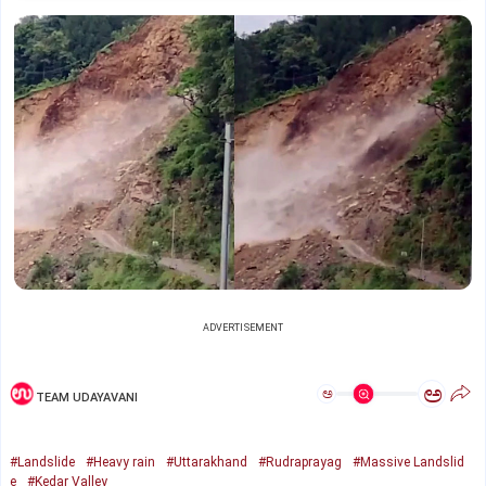
ADVERTISEMENT
ಅ
ಅ
TEAM UDAYAVANI
#Landslide
#Heavy rain
#Uttarakhand
#Rudraprayag
#Massive Landslid
e
#Kedar Valley