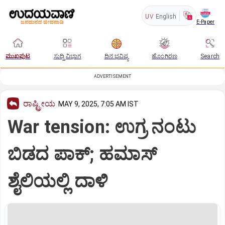
UV
English
E-Paper
ಮುಖಪುಟ
ಸುದ್ದಿ ವಿಭಾಗ
ದಿನ ಭವಿಷ್ಯ
ಹೊಂಗಿರಣ
Search
ADVERTISEMENT
ರಾಷ್ಟ್ರೀಯ
MAY 9, 2025, 7:05 AM IST
War tension: ಉಗ್ರ ನಂಟು
ಬಿಡದ ಪಾಕ್; ಹಮಾಸ್‌
ಶೈಲಿಯಲ್ಲಿ ದಾಳಿ