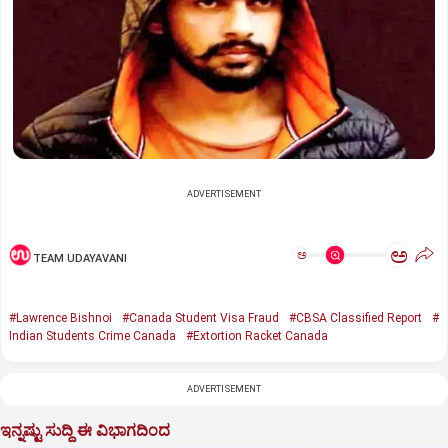
ADVERTISEMENT
ಅ
ಅ
TEAM UDAYAVANI
#Lawrence Bishnoi
#Canada Student Visa Fraud
#CBSA Classified Report
#
Indian Students Crime Canada
#Extortion Racket Canada
ADVERTISEMENT
ಇನ್ನಷ್ಟು ಸುದ್ದಿ ಈ ವಿಭಾಗದಿಂದ