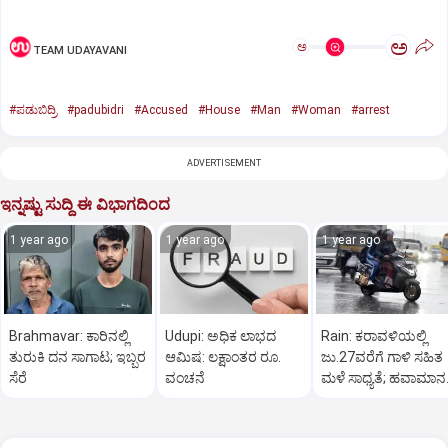
ಅ
ಅ
TEAM UDAYAVANI
#ಪಡುಬಿದ್ರಿ
#padubidri
#Accused
#House
#Man
#Woman
#arrest
ADVERTISEMENT
ಇನ್ನಷ್ಟು ಸುದ್ದಿ ಈ ವಿಭಾಗದಿಂದ
1 year ago
1 year ago
1 year ago
Brahmavar: ಕಾರಿನಲ್ಲಿ
Udupi: ಅಧಿಕ ಲಾಭದ
Rain: ಕರಾವಳಿಯಲ್ಲಿ
ತುರುಕಿ ದನ ಸಾಗಾಟ; ಇಬ್ಬರ
ಆಮಿಷ: ಲಕ್ಷಾಂತರ ರೂ.
ಜು.27ವರೆಗೆ ಗಾಳಿ ಸಹಿತ
ಸೆರೆ
ವಂಚನೆ
ಮಳೆ ಸಾಧ್ಯತೆ; ಹವಾಮಾನ
ಇಲಾಖೆ ಎಚ್ಚರಿಕೆ