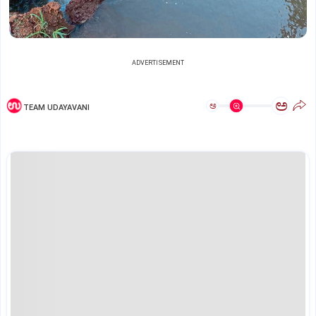
ADVERTISEMENT
ಅ
ಅ
TEAM UDAYAVANI