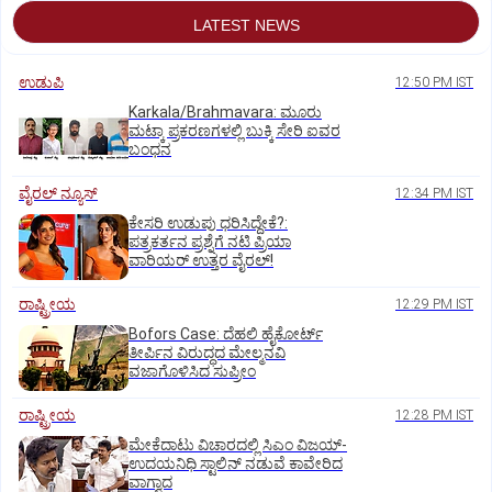
LATEST NEWS
ಉಡುಪಿ
12:50 PM IST
Karkala/Brahmavara: ಮೂರು
ಮಟ್ಕಾ ಪ್ರಕರಣಗಳಲ್ಲಿ ಬುಕ್ಕಿ ಸೇರಿ ಐವರ
ಬಂಧನ
ವೈರಲ್ ನ್ಯೂಸ್
12:34 PM IST
ಕೇಸರಿ ಉಡುಪು ಧರಿಸಿದ್ದೇಕೆ?:
ಪತ್ರಕರ್ತನ ಪ್ರಶ್ನೆಗೆ ನಟಿ ಪ್ರಿಯಾ
ವಾರಿಯರ್ ಉತ್ತರ ವೈರಲ್!
ರಾಷ್ಟ್ರೀಯ
12:29 PM IST
Bofors Case: ದೆಹಲಿ ಹೈಕೋರ್ಟ್‌
ತೀರ್ಪಿನ ವಿರುದ್ಧದ ಮೇಲ್ಮನವಿ
ವಜಾಗೊಳಿಸಿದ ಸುಪ್ರೀಂ
ರಾಷ್ಟ್ರೀಯ
12:28 PM IST
ಮೇಕೆದಾಟು ವಿಚಾರದಲ್ಲಿ ಸಿಎಂ ವಿಜಯ್-
ಉದಯನಿಧಿ ಸ್ಟಾಲಿನ್ ನಡುವೆ ಕಾವೇರಿದ
ವಾಗ್ವಾದ