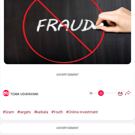
ADVERTISEMENT
ಅ
ಅ
TEAM UDAYAVANI
#Scam
#targets
#karkala
#Youth
#Online investment
ADVERTISEMENT