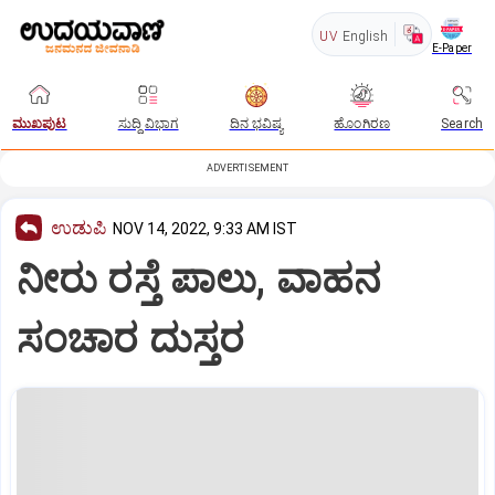
UV
English
E-Paper
ಮುಖಪುಟ
ಸುದ್ದಿ ವಿಭಾಗ
ದಿನ ಭವಿಷ್ಯ
ಹೊಂಗಿರಣ
Search
ADVERTISEMENT
ಉಡುಪಿ
NOV 14, 2022, 9:33 AM IST
ನೀರು ರಸ್ತೆ ಪಾಲು, ವಾಹನ
ಸಂಚಾರ ದುಸ್ತರ