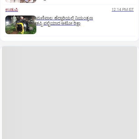
ಉಡುಪಿ
12:14 PM IST
ಮಣಿಪಾಲ: ಹೆದ್ದಾರಿಯಲ್ಲಿ ನಿಯಂತ್ರಣ
ತಪ್ಪಿ ಪಲ್ಟಿಯಾದ ಆಟೋ ರಿಕ್ಷಾ