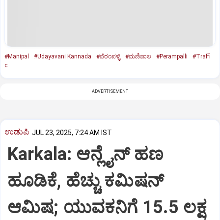
#Manipal
#Udayavani Kannada
#ಪೆರಂಪಳ್ಳಿ
#ಮಣಿಪಾಲ
#Perampalli
#Traffi
c
ADVERTISEMENT
ಉಡುಪಿ
JUL 23, 2025, 7:24 AM IST
Karkala: ಆನ್ಲೈನ್‌ ಹಣ
ಹೂಡಿಕೆ, ಹೆಚ್ಚು ಕಮಿಷನ್‌
ಆಮಿಷ; ಯುವಕನಿಗೆ 15.5 ಲಕ್ಷ