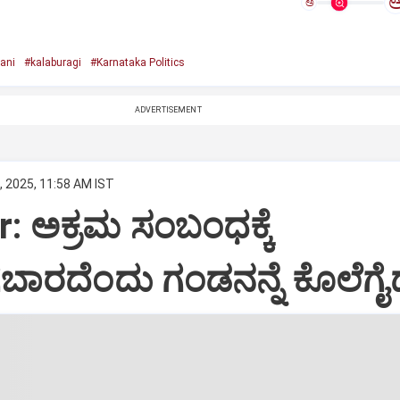
ಅ
ani
#kalaburagi
#Karnataka Politics
ADVERTISEMENT
, 2025, 11:58 AM IST
r: ಅಕ್ರಮ ಸಂಬಂಧಕ್ಕೆ
ಬಾರದೆಂದು ಗಂಡನನ್ನೆ ಕೊಲೆಗೈದ 