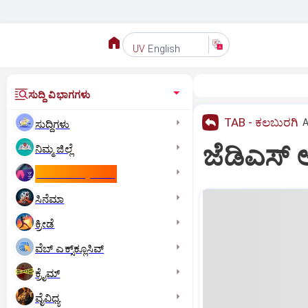
English
UV
ಸುದ್ದಿ ವಿಭಾಗಗಳು
TAB - ಕಲಬುರಗಿ
A
ಸುದ್ದಿಗಳು
ಜೆಡಿಎಸ್‌ 
ನಿಮ್ಮ ಜಿಲ್ಲೆ
ಕಾಮನ್‌ ವೆಲ್ತ್‌ ಗೇಮ್ಸ್‌
ಸಿನೆಮಾ
ಕ್ರೀಡೆ
ವೆಬ್ ಎಕ್ಸ್‌ಕ್ಲೂಸಿವ್
ಕ್ರೈಮ್
ವೈವಿಧ್ಯ