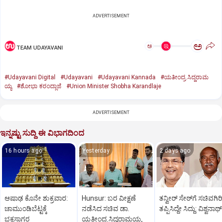
ADVERTISEMENT
ಅ
ಅ
TEAM UDAYAVANI
#Udayavani Digital
#Udayavani
#Udayavani Kannada
#ಯತೀಂದ್ರ ಸಿದ್ದರಾಮ
ಯ್ಯ
#ಶೋಭಾ ಕರಂದ್ಲಾಜೆ
#Union Minister Shobha Karandlaje
ADVERTISEMENT
ಇನ್ನಷ್ಟು ಸುದ್ದಿ ಈ ವಿಭಾಗದಿಂದ
16 hours ago
Yesterday
2 days ago
ಆಷಾಢ ಕೊನೇ ಶುಕ್ರವಾರ:
Hunsur: ಬರ ವೀಕ್ಷಣೆ
ತನ್ವೀರ್‌ ಸೇಠ್‌ಗೆ ಸಚಿವಗಿರ
ಚಾಮುಂಡಿಬೆಟ್ಟಕ್ಕೆ
ನಡೆಸಿದ ಸಚಿವ ಡಾ.
ತಪ್ಪಿಸಿದ್ದೇ ಸಿದ್ದು: ವಿಶ್ವನಾಥ್
ಭಕ್ತಸಾಗರ
ಯತೀಂದ್ರ ಸಿದ್ದರಾಮಯ್ಯ