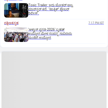
Toxic Trailer: ಇದು ಜೋಕರ್‌ ಅಲ್ಲ,
ಮಾನ್‌ಸ್ಟರ್‌ ಕಥೆ.. ʼಟಾಕ್ಸಿಕ್‌ʼ ಟ್ರೇಲರ್‌
ರಿಲೀಸ್..
ದಕ್ಷಿಣಕನ್ನಡ
7:17 PM IST
'ಆಳ್ವಾಸ್‌ ಪ್ರಗತಿ-2026' ಬೃಹತ್
ಉದ್ಯೋಗ ಮೇಳ ಸಂಪನ್ನ: ಸಾವಿರಾರು
ಮಂದಿಗೆ ಉದ್ಯೋಗ