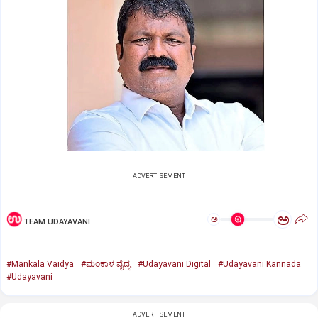
ADVERTISEMENT
ಅ
ಅ
TEAM UDAYAVANI
#Mankala Vaidya
#ಮಂಕಾಳ ವೈದ್ಯ
#Udayavani Digital
#Udayavani Kannada
#Udayavani
ADVERTISEMENT