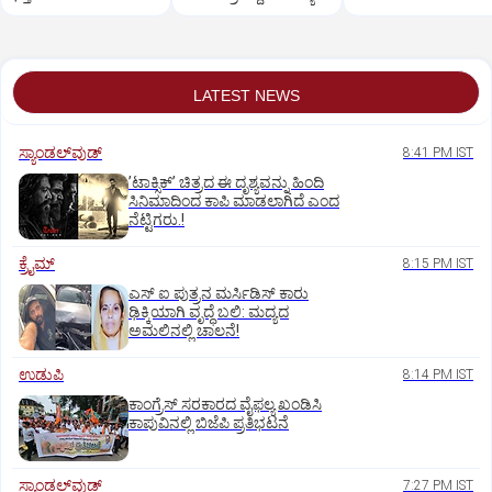
LATEST NEWS
ಸ್ಯಾಂಡಲ್‌ವುಡ್‌
8:41 PM IST
ʼಟಾಕ್ಸಿಕ್‌ʼ ಚಿತ್ರದ ಈ ದೃಶ್ಯವನ್ನು ಹಿಂದಿ
ಸಿನಿಮಾದಿಂದ ಕಾಪಿ ಮಾಡಲಾಗಿದೆ ಎಂದ
ನೆಟ್ಟಿಗರು.!
ಕ್ರೈಮ್
8:15 PM IST
ಎಸ್ ಐ ಪುತ್ರನ ಮರ್ಸಿಡಿಸ್‌ ಕಾರು
ಢಿಕ್ಕಿಯಾಗಿ ವೃದ್ಧೆ ಬಲಿ: ಮದ್ಯದ
ಅಮಲಿನಲ್ಲಿ ಚಾಲನೆ!
ಉಡುಪಿ
8:14 PM IST
ಕಾಂಗ್ರೆಸ್ ಸರಕಾರದ ವೈಫಲ್ಯ ಖಂಡಿಸಿ
ಕಾಪುವಿನಲ್ಲಿ ಬಿಜೆಪಿ ಪ್ರತಿಭಟನೆ
ಸ್ಯಾಂಡಲ್‌ವುಡ್‌
7:27 PM IST