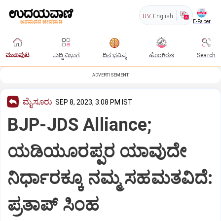
UV
English
E-Paper
ಮುಖಪುಟ
ಸುದ್ದಿ ವಿಭಾಗ
ದಿನ ಭವಿಷ್ಯ
ಹೊಂಗಿರಣ
Search
ADVERTISEMENT
ಮೈಸೂರು
SEP 8, 2023, 3:08 PM IST
BJP-JDS Alliance;
ಯಡಿಯೂರಪ್ಪರ ಯಾವುದೇ
ನಿರ್ಧಾರಕ್ಕೂ ನಮ್ಮ ಸಹಮತವಿದೆ:
ಪ್ರತಾಪ್ ಸಿಂಹ