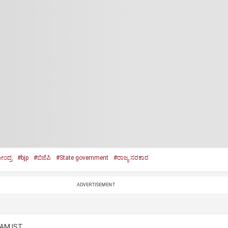
ೇಂದ್ರ
#bjp
#ಬಿಜೆಪಿ
#State government
#ರಾಜ್ಯ ಸರಕಾರ
ADVERTISEMENT
 AM IST