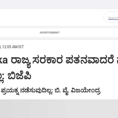
Searc
ADVERTISEMENT
, 12:05 AM IST
ka ರಾಜ್ಯ ಸರಕಾರ ಪತನವಾದರೆ 
: ಬಿಜೆಪಿ
್ರಯತ್ನ ನಡೆಸುವುದಿಲ್ಲ: ಬಿ. ವೈ. ವಿಜಯೇಂದ್ರ