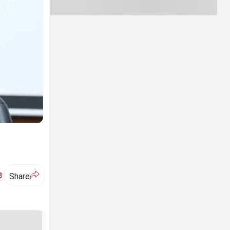
ಅ
Share