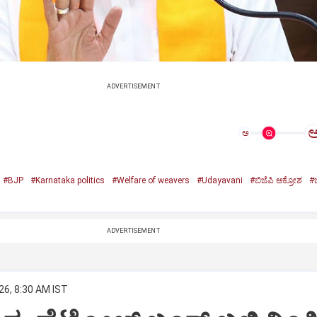
ADVERTISEMENT
ಅ
#BJP
#Karnataka politics
#Welfare of weavers
#Udayavani
#ಬಿಜೆಪಿ ಆಕ್ರೋಶ
#ಬ
ADVERTISEMENT
26, 8:30 AM IST