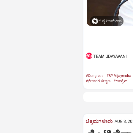
ಬಿ.ವೈ.ವಿಜಯೇಂದ್ರ
TEAM UDAYAVANI
#Congress
#BY Vijayendra
#ನೇಕಾರರ ಕಲ್ಯಾಣ
#ಕಾಂಗ್ರೆಸ್‌
ಚಿಕ್ಕಮಗಳೂರು
AUG 8, 20