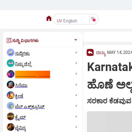
English
UV
ಸುದ್ದಿ ವಿಭಾಗಗಳು
ರಾಜ್ಯ
MAY 14, 2024
ಸುದ್ದಿಗಳು
Karnata
ನಿಮ್ಮ ಜಿಲ್ಲೆ
ಕಾಮನ್‌ ವೆಲ್ತ್‌ ಗೇಮ್ಸ್‌
ಹೊಣೆ ಅಲ್ಲ
ಸಿನೆಮಾ
ಕ್ರೀಡೆ
ಸರಕಾರ ಕೆಡವುವ ಪ
ವೆಬ್ ಎಕ್ಸ್‌ಕ್ಲೂಸಿವ್
ಕ್ರೈಮ್
ವೈವಿಧ್ಯ