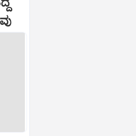
ದ್ದ
ಾವು