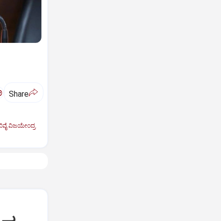
ಅ
Share
ಿವೈ ವಿಜಯೇಂದ್ರ