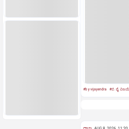
#b y vijayendra
#ಬಿ. ವೈ. ವಿಜಯ
ರಾಜ್ಯ
AUG 8, 2026, 11:20