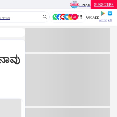
SUBSCRIBE
E-Paper
Get App
h News
Android
iOS
ನಾವು