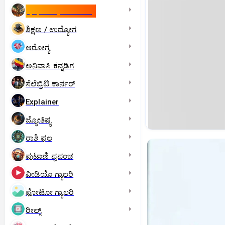
ಇಸ್ರೇಲ್- ಇರಾನ್‌ ಯುದ್ಧ
ಶಿಕ್ಷಣ / ಉದ್ಯೋಗ
ಆರೋಗ್ಯ
ಅನಿವಾಸಿ ಕನ್ನಡಿಗ
ಸೆಲೆಬ್ರಿಟಿ ಕಾರ್ನರ್‌
Explainer
ಜ್ಯೋತಿಷ್ಯ
ರಾಶಿ ಫಲ
ಪುಟಾಣಿ ಪ್ರಪಂಚ
ವೀಡಿಯೊ ಗ್ಯಾಲರಿ
ಫೋಟೋ ಗ್ಯಾಲರಿ
ರೀಲ್ಸ್