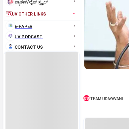
ಫ್ಯಾಶನ್/ಲೈಫ್‌ ಸ್ಟೈಲ್
UV OTHER LINKS
E-PAPER
UV PODCAST
CONTACT US
TEAM UDAYAVANI