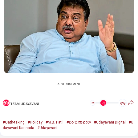
ADVERTISEMENT
ಅ
ಅ
TEAM UDAYAVANI
#Oath-taking
#Holiday
#M.B. Patil
#ಎಂ.ಬಿ.ಪಾಟೀಲ್‌
#Udayavani Digital
#U
dayavani Kannada
#Udayavani