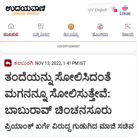
UV
English
E-Paper
ಮುಖಪುಟ
ಸುದ್ದಿ ವಿಭಾಗ
ದಿನ ಭವಿಷ್ಯ
ಹೊಂಗಿರಣ
Search
ADVERTISEMENT
ಕಲಬುರಗಿ
NOV 13, 2022, 1:41 PM IST
ತಂದೆಯನ್ನು ಸೋಲಿಸಿದಂತೆ
ಮಗನನ್ನೂ ಸೋಲಿಸುತ್ತೇವೆ:
ಬಾಬುರಾವ್ ಚಿಂಚನಸೂರು
ಪ್ರಿಯಾಂಕ್ ಖರ್ಗೆ ವಿರುದ್ದ ಗುಡುಗಿದ ಮಾಜಿ ಸಚಿವ