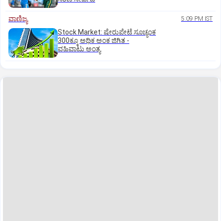
ವಾಣಿಜ್ಯ
5:09 PM IST
Stock Market: ಷೇರುಪೇಟೆ ಸೂಚ್ಯಂಕ
300ಕ್ಕೂ ಅಧಿಕ ಅಂಕ ಜಿಗಿತ -
ವಹಿವಾಟು ಅಂತ್ಯ