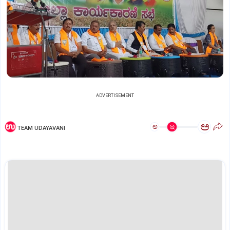
ADVERTISEMENT
ಅ
ಅ
TEAM UDAYAVANI