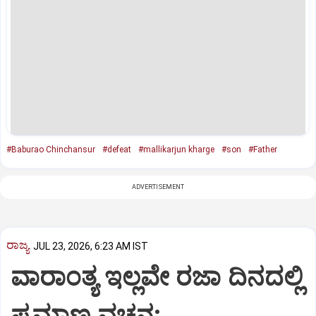
#Baburao Chinchansur
#defeat
#mallikarjun kharge
#son
#Father
ADVERTISEMENT
ರಾಜ್ಯ
JUL 23, 2026, 6:23 AM IST
ವಾರಾಂತ್ಯ ಇಲ್ಲವೇ ರಜಾ ದಿನದಲ್ಲಿ
ಪ್ರಮಾಣ ವಚನ: