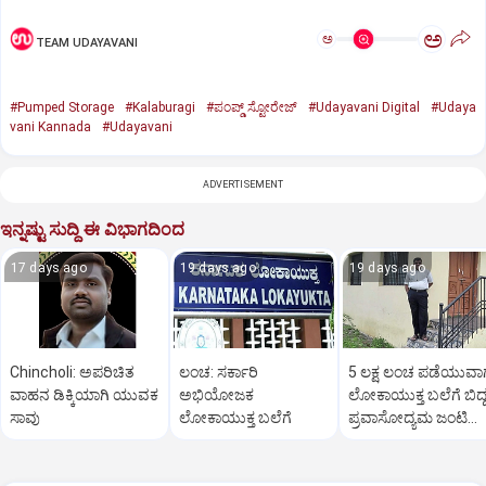
ಅ
ಅ
TEAM UDAYAVANI
#Pumped Storage
#Kalaburagi
#ಪಂಪ್ಡ್‌ ಸ್ಟೋರೇಜ್‌
#Udayavani Digital
#Udaya
vani Kannada
#Udayavani
ADVERTISEMENT
ಇನ್ನಷ್ಟು ಸುದ್ದಿ ಈ ವಿಭಾಗದಿಂದ
17 days ago
19 days ago
19 days ago
Chincholi: ಅಪರಿಚಿತ
ಲಂಚ: ಸರ್ಕಾರಿ
5 ಲಕ್ಷ ಲಂಚ ಪಡೆಯುವಾ
ವಾಹನ ಡಿಕ್ಕಿಯಾಗಿ ಯುವಕ
ಅಭಿಯೋಜಕ
ಲೋಕಾಯುಕ್ತ ಬಲೆಗೆ ಬಿದ್
ಸಾವು
ಲೋಕಾಯುಕ್ತ ಬಲೆಗೆ
ಪ್ರವಾಸೋದ್ಯಮ ಜಂಟಿ
ನಿರ್ದೇಶಕ