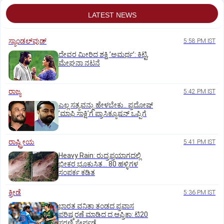
LATEST NEWS
ಸ್ಯಾಂಡಲ್‌ವುಡ್‌
5:58 PM IST
ದೇವರ ಮೀರಿದ ಶಕ್ತಿ ʼಅಮರ್ಥʼ: ಕಿಟ್ಟಿ,
ಮೇಘನಾ ನಟನೆ
ರಾಜ್ಯ
5:42 PM IST
ಎಲ್ಲ ಸತ್ಯವನ್ನು ಹೇಳಬೇಕು.. ಪ್ರದೋಷ್‌
ʼಮಾಫಿ ಸಾಕ್ಷಿʼಗೆ ಪ್ರಾಸಿಕ್ಯೂಷನ್ ಒಪ್ಪಿಗೆ
ರಾಷ್ಟ್ರೀಯ
5:41 PM IST
Heavy Rain: ರುದ್ರಪ್ರಯಾಗದಲ್ಲಿ
ಭೀಕರ ಭೂಕುಸಿತ... 80 ಹಳ್ಳಿಗಳ
ಸಂಪರ್ಕ ಕಡಿತ
ಕ್ರೀಡೆ
5:36 PM IST
ಭಾರತ ವನಿತಾ ತಂಡದ ಪ್ರವಾಸ
ಪರಿಷ್ಕರಣೆ ಮಾಡಿದ ದ.ಆಫ್ರಿಕಾ: ಟಿ20
ಸರಣಿ ಸೇರ್ಪಡೆ