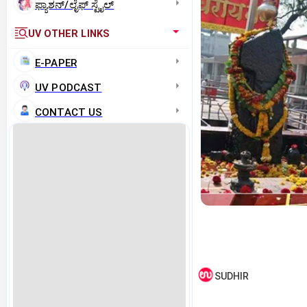
ಫ್ಯಾಶನ್/ಲೈಫ್‌ ಸ್ಟೈಲ್
UV OTHER LINKS
E-PAPER
UV PODCAST
CONTACT US
SUDHIR