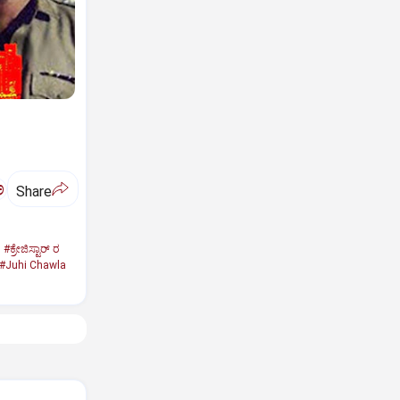
ಅ
Share
#ಕ್ರೇಜಿಸ್ಟಾರ್‌ ರ
#Juhi Chawla