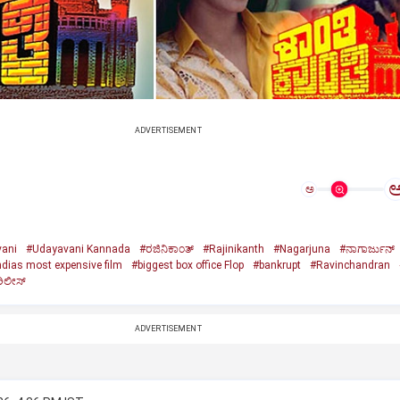
ADVERTISEMENT
ಅ
ani
#Udayavani Kannada
#ರಜಿನಿಕಾಂತ್‌
#Rajinikanth
#Nagarjuna
#ನಾಗಾರ್ಜುನ್‌
ndias most expensive film
#biggest box office Flop
#bankrupt
#Ravinchandran
ರಿಲೀಸ್‌
ADVERTISEMENT