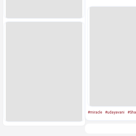
#miracle
#udayavani
#Sha