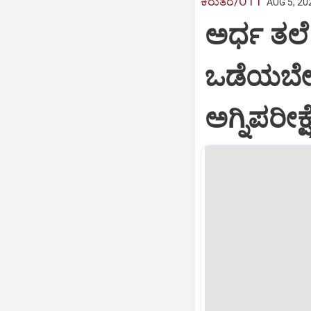
ಕಿರುತೆರೆ/OTT
AUG 5, 20
ಅರ್ಧ ತಲ
ಒಡೆಯಬೇಕು.
ಅಗ್ನಿಪರೀಕ್ಷ