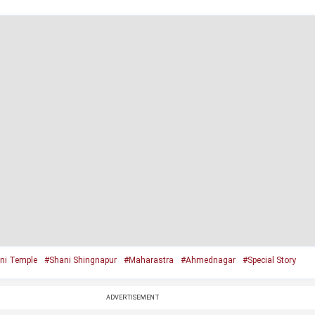
ni Temple
#Shani Shingnapur
#Maharastra
#Ahmednagar
#Special Story
ADVERTISEMENT