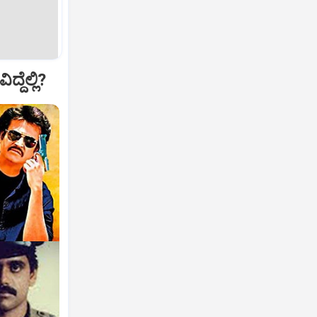
್ದೆಲ್ಲಿ?