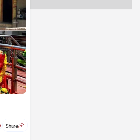
ಅ
Share