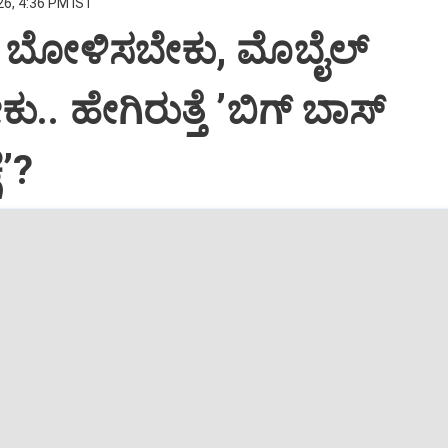
26, 4:36 PM IST
ೆ ಬೋಳಿಸಬೇಕು, ಮೊಬೈಲ್‌
. ಹೇಗಿರುತ್ತೆ ‌ʼಬಿಗ್ ಬಾಸ್‌
ೆʼ?