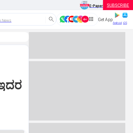
SUBSCRIBE
E-Paper
Get App
h News
Android
iOS
 ಇದರ