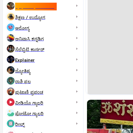
ಇಸ್ರೇಲ್- ಇರಾನ್‌ ಯುದ್ಧ
ಶಿಕ್ಷಣ / ಉದ್ಯೋಗ
ಆರೋಗ್ಯ
ಅನಿವಾಸಿ ಕನ್ನಡಿಗ
ಸೆಲೆಬ್ರಿಟಿ ಕಾರ್ನರ್‌
Explainer
ಜ್ಯೋತಿಷ್ಯ
ರಾಶಿ ಫಲ
ಪುಟಾಣಿ ಪ್ರಪಂಚ
ವೀಡಿಯೊ ಗ್ಯಾಲರಿ
ಫೋಟೋ ಗ್ಯಾಲರಿ
ರೀಲ್ಸ್