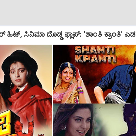
ಿಟ್‌, ಸಿನಿಮಾ ದೊಡ್ಡ ಫ್ಲಾಪ್: ʼಶಾಂತಿ ಕ್ರಾಂತಿʼ ಎಡವಿದ