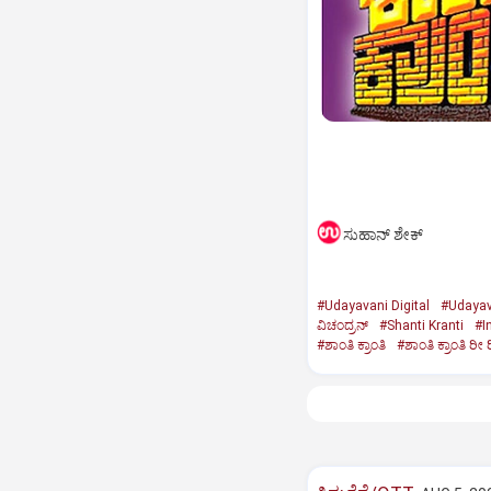
ಸುಹಾನ್‌ ಶೇಕ್‌
#Udayavani Digital
#Udayav
ವಿಚಂದ್ರನ್‌
#Shanti Kranti
#I
#ಶಾಂತಿ ಕ್ರಾಂತಿ
#ಶಾಂತಿ ಕ್ರಾಂತಿ ರೀ 