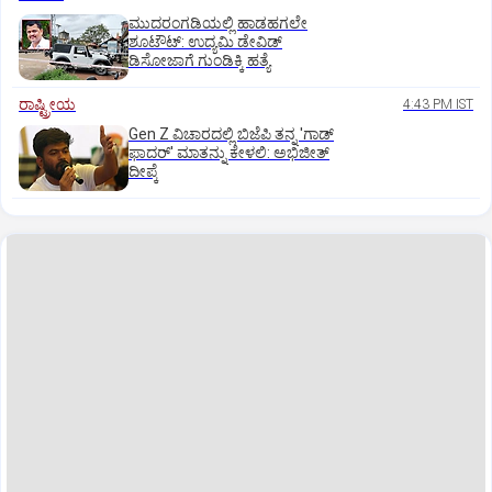
ಮುದರಂಗಡಿಯಲ್ಲಿ ಹಾಡಹಗಲೇ
ಶೂಟೌಟ್:‌ ಉದ್ಯಮಿ ಡೇವಿಡ್‌
ಡಿಸೋಜಾಗೆ ಗುಂಡಿಕ್ಕಿ ಹತ್ಯೆ
ರಾಷ್ಟ್ರೀಯ
4:43 PM IST
Gen Z ವಿಚಾರದಲ್ಲಿ ಬಿಜೆಪಿ ತನ್ನ 'ಗಾಡ್
ಫಾದರ್' ಮಾತನ್ನು ಕೇಳಲಿ: ಅಭಿಜೀತ್
ದೀಪ್ಕೆ