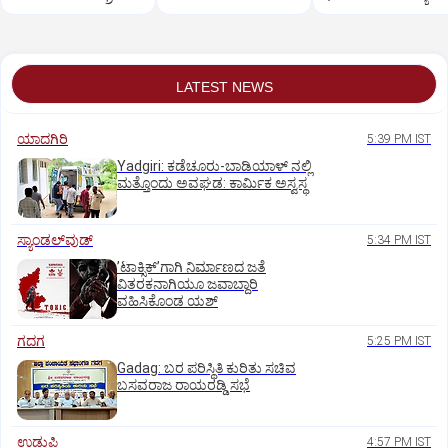
ಟ್ರೆಂಡ್‌!
ಸಂಸ್ಥೆಯ ಸಂಸ್ಥಾಪಕ
LATEST NEWS
ಯಾದಗಿರಿ
5:39 PM IST
Yadgiri: ಕಡೆಚೂರು-ಬಾಡಿಯಾಳ್ ನಲ್ಲಿ
ಮತ್ತೊಂದು ಅವಘಡ: ಕಾರ್ಮಿಕ ಅಸ್ವಸ್ಥ
ಸ್ಯಾಂಡಲ್‌ವುಡ್‌
5:34 PM IST
ʼಟಾಕ್ಸಿಕ್‌ʼಗಾಗಿ ನಿರ್ಮಾಣದ ಜತೆ
ವಿತರಕನಾಗಿಯೂ ಜವಾಬ್ದಾರಿ
ವಹಿಸಿಕೊಂಡ ಯಶ್
ಗದಗ
5:25 PM IST
Gadag: ಬರ ಪರಿಸ್ಥಿತಿ ಕುರಿತು ಸಚಿವ
ಬಸವರಾಜ ರಾಯರಡ್ಡಿ ಸಭೆ
ಉಡುಪಿ
4:57 PM IST