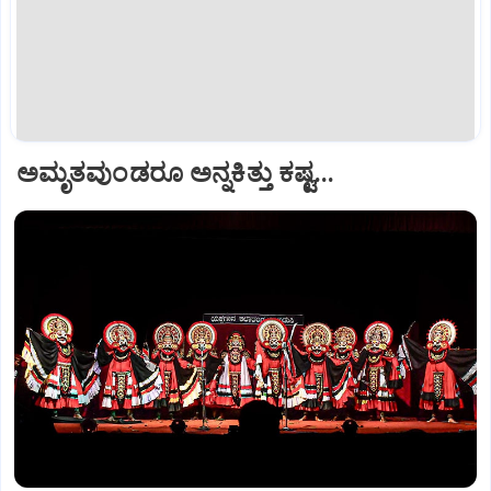
ಅಮೃತವುಂಡರೂ ಅನ್ನಕಿತ್ತು ಕಷ್ಟ...