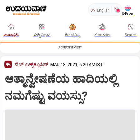
UV
English
E-Paper
ಮುಖಪುಟ
ಸುದ್ದಿ ವಿಭಾಗ
ದಿನ ಭವಿಷ್ಯ
ಹೊಂಗಿರಣ
Search
ADVERTISEMENT
ವೆಬ್ ಎಕ್ಸ್‌ಕ್ಲೂಸಿವ್
MAR 13, 2021, 6:20 AM IST
ಆತ್ಮಾನ್ವೇಷಣೆಯ ಹಾದಿಯಲ್ಲಿ
ನಮಗೆಷ್ಟು ವಯಸ್ಸು?