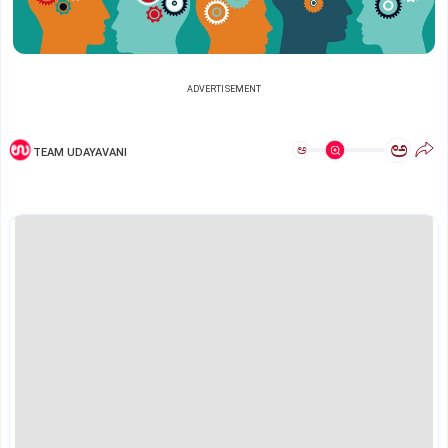
ADVERTISEMENT
ಅ
ಅ
TEAM UDAYAVANI