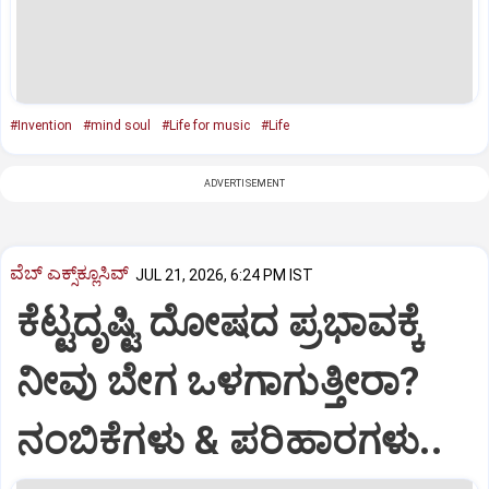
#Invention
#mind soul
#Life for music
#Life
ADVERTISEMENT
ವೆಬ್ ಎಕ್ಸ್‌ಕ್ಲೂಸಿವ್
JUL 21, 2026, 6:24 PM IST
ಕೆಟ್ಟದೃಷ್ಟಿ ದೋಷದ ಪ್ರಭಾವಕ್ಕೆ
ನೀವು ಬೇಗ ಒಳಗಾಗುತ್ತೀರಾ?
ನಂಬಿಕೆಗಳು & ಪರಿಹಾರಗಳು..