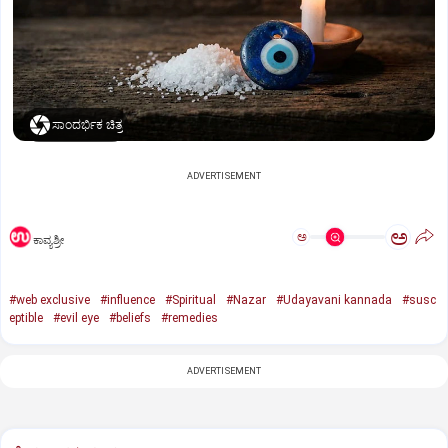
ಸಾಂದರ್ಭಿಕ ಚಿತ್ರ
ADVERTISEMENT
ಅ
ಅ
ಕಾವ್ಯಶ್ರೀ
#web exclusive
#influence
#Spiritual
#Nazar
#Udayavani kannada
#susc
eptible
#evil eye
#beliefs
#remedies
ADVERTISEMENT