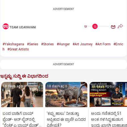
ADVERTISEMENT
ಅ
ಅ
TEAM UDAYAVANI
#Yakshagana
#Series
#Stories
#Hunger
#Art Journey
#Art Form
#Enric
h
#Great Artists
ADVERTISEMENT
ಇನ್ನಷ್ಟು ಸುದ್ದಿ ಈ ವಿಭಾಗದಿಂದ
18 days ago
18 days ago
20 days ago
ಬಂದ ಬಾಡಿಗೆ ಬಾಯ್‌
'ಕಪ್ಪು ಹಾಲು' ನೀಡುತ್ತಾ
ಅಂದು ಗಣಿತದಲ್ಲಿ 51
ಫ್ರೆಂಡ್‌- ಆನ್‌ ಲೈನ್‌ನಲ್ಲಿ
ಆಫ್ರಿಕಾದ ಈ ಪ್ರಾಣಿ! ಏನಿದರ
ಅಂಕ ಗಳಿಸಿದ್ದ ಹುಡುಗ
"ರೆಂಟ್‌ ಎ ಬಾಯ್‌ ಫ್ರೆಂಡ್‌'
ವಿಶೇಷತೆ?
ಇಂದು ಖಾಸಗಿ ಬಾಹ್ಯಾಕಾ