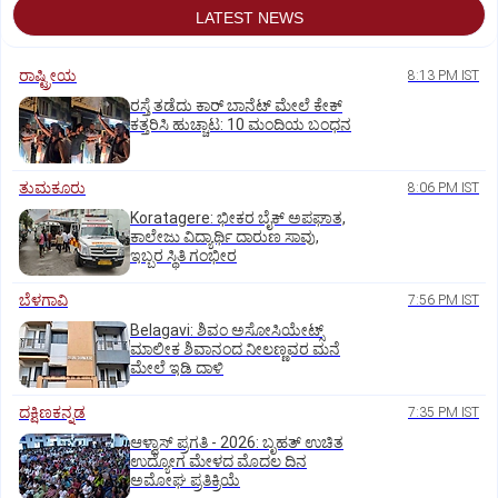
LATEST NEWS
ರಾಷ್ಟ್ರೀಯ
8:13 PM IST
ರಸ್ತೆ ತಡೆದು ಕಾರ್ ಬಾನೆಟ್ ಮೇಲೆ ಕೇಕ್
ಕತ್ತರಿಸಿ ಹುಚ್ಚಾಟ: 10 ಮಂದಿಯ ಬಂಧನ
ತುಮಕೂರು
8:06 PM IST
Koratagere: ಭೀಕರ ಬೈಕ್ ಅಪಘಾತ,
ಕಾಲೇಜು ವಿದ್ಯಾರ್ಥಿ ದಾರುಣ ಸಾವು,
ಇಬ್ಬರ ಸ್ಥಿತಿ ಗಂಭೀರ
ಬೆಳಗಾವಿ
7:56 PM IST
Belagavi: ಶಿವಂ ಅಸೋಸಿಯೇಟ್ಸ್
ಮಾಲೀಕ ಶಿವಾನಂದ ನೀಲಣ್ಣವರ ಮನೆ
ಮೇಲೆ ಇಡಿ‌ ದಾಳಿ
ದಕ್ಷಿಣಕನ್ನಡ
7:35 PM IST
ಆಳ್ವಾಸ್‌ ಪ್ರಗತಿ - 2026: ಬೃಹತ್ ಉಚಿತ
ಉದ್ಯೋಗ ಮೇಳದ ಮೊದಲ ದಿನ
ಅಮೋಘ ಪ್ರತಿಕ್ರಿಯೆ