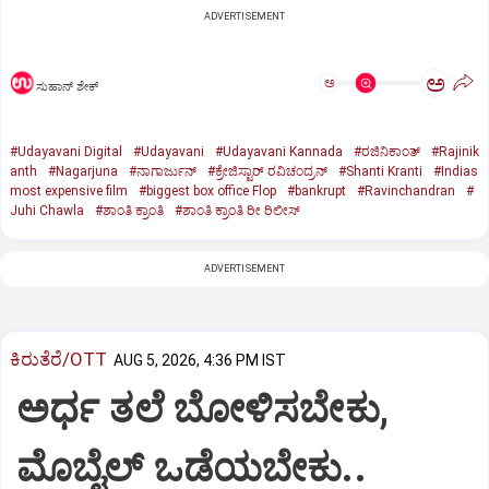
ADVERTISEMENT
ಅ
ಅ
ಸುಹಾನ್‌ ಶೇಕ್‌
#Udayavani Digital
#Udayavani
#Udayavani Kannada
#ರಜಿನಿಕಾಂತ್‌
#Rajinik
anth
#Nagarjuna
#ನಾಗಾರ್ಜುನ್‌
#ಕ್ರೇಜಿಸ್ಟಾರ್‌ ರವಿಚಂದ್ರನ್‌
#Shanti Kranti
#Indias
most expensive film
#biggest box office Flop
#bankrupt
#Ravinchandran
#
Juhi Chawla
#ಶಾಂತಿ ಕ್ರಾಂತಿ
#ಶಾಂತಿ ಕ್ರಾಂತಿ ರೀ ರಿಲೀಸ್‌
ADVERTISEMENT
ಕಿರುತೆರೆ/OTT
AUG 5, 2026, 4:36 PM IST
ಅರ್ಧ ತಲೆ ಬೋಳಿಸಬೇಕು,
ಮೊಬೈಲ್‌ ಒಡೆಯಬೇಕು..