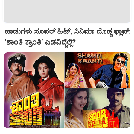
ಹಾಡುಗಳು ಸೂಪರ್‌ ಹಿಟ್‌, ಸಿನಿಮಾ ದೊಡ್ಡ ಫ್ಲಾಪ್:
ʼಶಾಂತಿ ಕ್ರಾಂತಿʼ ಎಡವಿದ್ದೆಲ್ಲಿ?