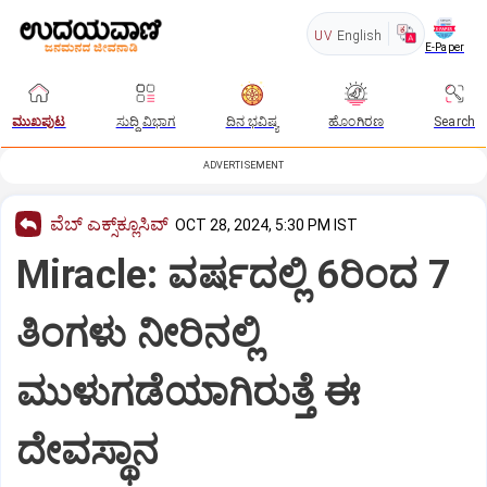
UV
English
E-Paper
ಮುಖಪುಟ
ಸುದ್ದಿ ವಿಭಾಗ
ದಿನ ಭವಿಷ್ಯ
ಹೊಂಗಿರಣ
Search
ADVERTISEMENT
ವೆಬ್ ಎಕ್ಸ್‌ಕ್ಲೂಸಿವ್
OCT 28, 2024, 5:30 PM IST
Miracle: ವರ್ಷದಲ್ಲಿ 6ರಿಂದ 7
ತಿಂಗಳು ನೀರಿನಲ್ಲಿ
ಮುಳುಗಡೆಯಾಗಿರುತ್ತೆ ಈ
ದೇವಸ್ಥಾನ