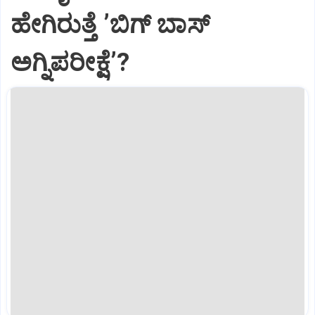
ಹೇಗಿರುತ್ತೆ ‌ʼಬಿಗ್ ಬಾಸ್‌
ಅಗ್ನಿಪರೀಕ್ಷೆʼ?