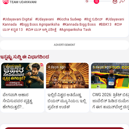
ಅ
ಅ
TEAM UDAYAVANI
#Udayavani Digital
#Udayavani
#Kiccha Sudeep
#ಕಿಚ್ಚ ಸುದೀಪ್‌
#Udayavani
Kannada
#Bigg Boss Agnipariksha
#Kannada Bigg Boss
#BBK13
#ಬಿಗ್‌
ಬಾಸ್‌ ಕನ್ನಡ 13
#ಬಿಗ್‌ ಬಾಸ್‌ ಅಗ್ನಿ ಪರೀಕ್ಷೆ
#Agnipariksha Task
ADVERTISEMENT
ಇನ್ನಷ್ಟು ಸುದ್ದಿ ಈ ವಿಭಾಗದಿಂದ
3 days ago
4 days ago
6 days ago
ವೇಗವಾಗಿ ಆಹಾರ
ಇಲ್ಲಿದೆ ವಿಶ್ವದ ಅತಿದೊಡ್ಡ
CWG 2026: ಕ್ರಿಕೆಟ್‌ ಬಿಟ್ಟ
ಸೇವಿಸುವವರ ವ್ಯಕ್ತಿತ್ವ
ಬಿಯರ್ ಮ್ಯೂಸಿಯಂ; ಇಲ್ಲಿ
ಜಾವೆಲಿನ್‌ ಹಿಡಿದ ರುಮೇಶ
ಹೇಗಿರುತ್ತದೆ?
ಪ್ರವೇಶ ಉಚಿತ!
ಗೆ ಈಗ ಕಾಮನ್‌ವೆಲ್ತ್‌ ಚಿನ್
ಮನೋವಿಜ್ಞಾನದ
ಕುತೂಹಲಕಾರಿ
ಸಂಗತಿಗಳು..