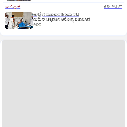
ಬಾಲಿವುಡ್‌
6:54 PM IST
ಆಸ್ಪತ್ರೆಗೆ ದಾಖಲಾದ ಹಿರಿಯ ನಟ
ಮಿಥುನ್ ಚಕ್ರವರ್ತಿ: ಆರೋಗ್ಯ ವಿಚಾರಿಸಿದ
ಸಿಎಂ