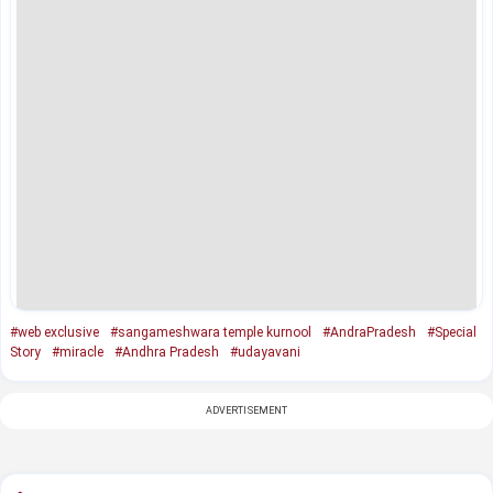
#web exclusive
#sangameshwara temple kurnool
#AndraPradesh
#Special
Story
#miracle
#Andhra Pradesh
#udayavani
ADVERTISEMENT