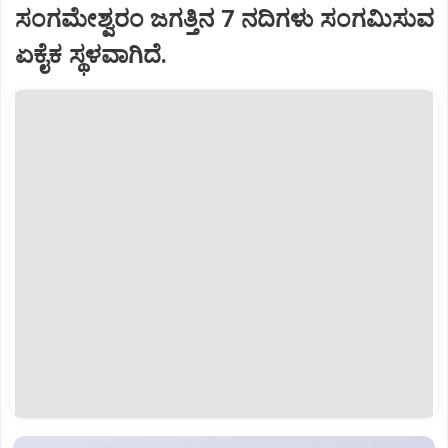
ಸಂಗಮೇಶ್ವರಂ ಜಗತ್ತಿನ 7 ನದಿಗಳು ಸಂಗಮಿಸುವ
ಏಕೈಕ ಸ್ಥಳವಾಗಿದೆ.