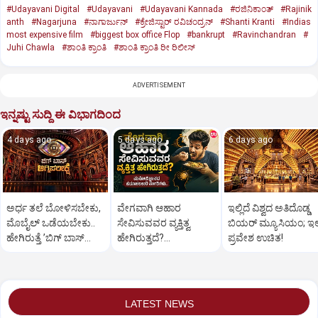
#Udayavani Digital
#Udayavani
#Udayavani Kannada
#ರಜಿನಿಕಾಂತ್‌
#Rajinik
anth
#Nagarjuna
#ನಾಗಾರ್ಜುನ್‌
#ಕ್ರೇಜಿಸ್ಟಾರ್‌ ರವಿಚಂದ್ರನ್‌
#Shanti Kranti
#Indias
most expensive film
#biggest box office Flop
#bankrupt
#Ravinchandran
#
Juhi Chawla
#ಶಾಂತಿ ಕ್ರಾಂತಿ
#ಶಾಂತಿ ಕ್ರಾಂತಿ ರೀ ರಿಲೀಸ್‌
ADVERTISEMENT
ಇನ್ನಷ್ಟು ಸುದ್ದಿ ಈ ವಿಭಾಗದಿಂದ
4 days ago
5 days ago
6 days ago
ಅರ್ಧ ತಲೆ ಬೋಳಿಸಬೇಕು,
ವೇಗವಾಗಿ ಆಹಾರ
ಇಲ್ಲಿದೆ ವಿಶ್ವದ ಅತಿದೊಡ್ಡ
ಮೊಬೈಲ್‌ ಒಡೆಯಬೇಕು..
ಸೇವಿಸುವವರ ವ್ಯಕ್ತಿತ್ವ
ಬಿಯರ್ ಮ್ಯೂಸಿಯಂ; ಇಲ್ಲ
ಹೇಗಿರುತ್ತೆ ‌ʼಬಿಗ್ ಬಾಸ್‌
ಹೇಗಿರುತ್ತದೆ?
ಪ್ರವೇಶ ಉಚಿತ!
ಅಗ್ನಿಪರೀಕ್ಷೆʼ?
ಮನೋವಿಜ್ಞಾನದ
ಕುತೂಹಲಕಾರಿ
ಸಂಗತಿಗಳು..
LATEST NEWS