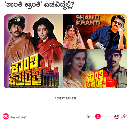
ʼಶಾಂತಿ ಕ್ರಾಂತಿʼ ಎಡವಿದ್ದೆಲ್ಲಿ?
ADVERTISEMENT
ಅ
ಅ
ಸುಹಾನ್‌ ಶೇಕ್‌