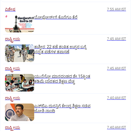
ವಿಶೇಷ
7:55 AM IST
ಬೋಫೋರ್ಸ್‌ಗೆ ಕೊನೆಗೂ ತೆರೆ
ರಾಷ್ಟ್ರೀಯ
7:45 AM IST
ಕಾಶ್ಮೀರ: 22 ಕಡೆ ಶಂಕಿತ ಉಗ್ರರ ಬಗ್ಗೆ
ಭದ್ರತ ಪಡೆಗಳ ತಪಾಸಣೆ
ರಾಷ್ಟ್ರೀಯ
7:45 AM IST
ಯುನೆಸ್ಕೋ ಮಾನದಂಡದ ಶೇ.15ಕ್ಕಿಂತ
ಕಡಿಮೆ ಭಾರತದ ಶಿಕ್ಷಣ ವೆಚ್ಚ
ರಾಷ್ಟ್ರೀಯ
7:40 AM IST
ಎನ್‌ಟಿಎ ದುರಸ್ತಿಗೆ ಕೇಂದ್ರ ಶಿಕ್ಷಣ ಸಚಿವ
ಜೋಶಿ ನಾಂದಿ
ರಾಷ್ಟ್ರೀಯ
7:40 AM IST