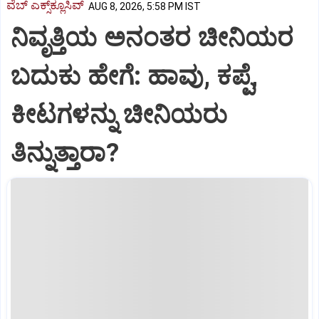
ವೆಬ್ ಎಕ್ಸ್‌ಕ್ಲೂಸಿವ್
AUG 8, 2026, 5:58 PM IST
ನಿವೃತ್ತಿಯ ಅನಂತರ ಚೀನಿಯರ
ಬದುಕು ಹೇಗೆ: ಹಾವು, ಕಪ್ಪೆ,
ಕೀಟಗಳನ್ನು ಚೀನಿಯರು
ತಿನ್ನುತ್ತಾರಾ?