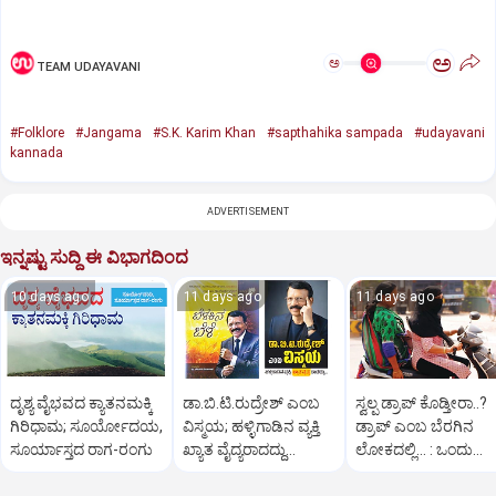
ಅ
ಅ
TEAM UDAYAVANI
#Folklore
#Jangama
#S.K. Karim Khan
#sapthahika sampada
#udayavani
kannada
ADVERTISEMENT
ಇನ್ನಷ್ಟು ಸುದ್ದಿ ಈ ವಿಭಾಗದಿಂದ
10 days ago
11 days ago
11 days ago
ದೃಶ್ಯ ವೈಭವದ ಕ್ಯಾತನಮಕ್ಕಿ
ಡಾ.ಬಿ.ಟಿ.ರುದ್ರೇಶ್‌ ಎಂಬ
ಸ್ವಲ್ಪ ಡ್ರಾಪ್ ಕೊಡ್ತೀರಾ..?
ಗಿರಿಧಾಮ; ಸೂರ್ಯೋದಯ,
ವಿಸ್ಮಯ; ಹಳ್ಳಿಗಾಡಿನ ವ್ಯಕ್ತಿ
ಡ್ರಾಪ್ ಎಂಬ ಬೆರಗಿನ
ಸೂರ್ಯಾಸ್ತದ ರಾಗ-ರಂಗು
ಖ್ಯಾತ ವೈದ್ಯರಾದದ್ದು...
ಲೋಕದಲ್ಲಿ... : ಒಂದು
ಡ್ರಾಪಿನ ಕತೆ