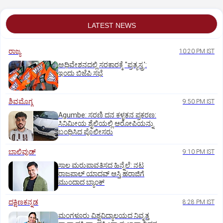
LATEST NEWS
ರಾಜ್ಯ
10:20 PM IST
ಅಧಿವೇಶನದಲ್ಲಿ ಸರಕಾರಕ್ಕೆ "ಪ್ರತ್ಯಸ್ತ್ರ':
ಇಂದು ಬಿಜೆಪಿ ಸಭೆ
ಶಿವಮೊಗ್ಗ
9:50 PM IST
Agumbe: ಸರಣಿ ದನ ಕಳ್ಳತನ ಪ್ರಕರಣ:
ಸಿನಿಮೀಯ ಶೈಲಿಯಲ್ಲಿ ಆರೋಪಿಯನ್ನು
ಬಂಧಿಸಿದ ಪೊಲೀಸರು
ಬಾಲಿವುಡ್‌
9:10 PM IST
ಸಾಲ ಮರುಪಾವತಿಸದ ಹಿನ್ನೆಲೆ: ನಟ
ರಾಜಪಾಲ್ ಯಾದವ್‌ ಆಸ್ತಿ ಹರಾಜಿಗೆ
ಮುಂದಾದ ಬ್ಯಾಂಕ್
ದಕ್ಷಿಣಕನ್ನಡ
8:28 PM IST
ಮಂಗಳೂರು ವಿಶ್ವವಿದ್ಯಾಲಯದ ನಿವೃತ್ತ