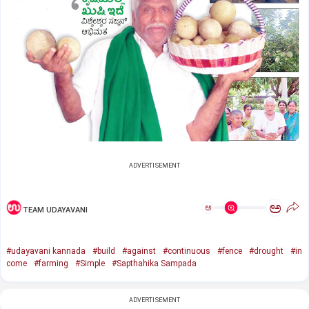
ADVERTISEMENT
ಅ
ಅ
TEAM UDAYAVANI
#udayavani kannada
#build
#against
#continuous
#fence
#drought
#in
come
#farming
#Simple
#Sapthahika Sampada
ADVERTISEMENT