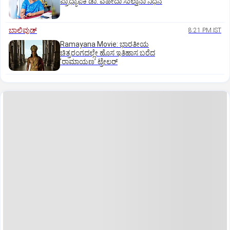
ಪ್ರಾಧ್ಯಾಪಕಿ ಡಾ. ವಹೀದಾ ಸುಲ್ತಾನಾ ನಿಧನ
ಬಾಲಿವುಡ್‌
8:21 PM IST
Ramayana Movie: ಭಾರತೀಯ
ಚಿತ್ರರಂಗದಲ್ಲೇ ಹೊಸ ಇತಿಹಾಸ ಬರೆದ
ʼರಾಮಾಯಣʼ ಟ್ರೇಲರ್