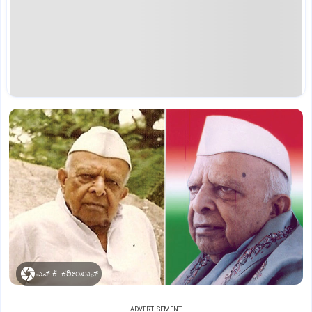
ಎಸ್.ಕೆ. ಕರೀಂಖಾನ್
ADVERTISEMENT