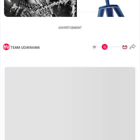
ADVERTISEMENT
ಅ
ಅ
TEAM UDAYAVANI