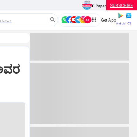
SUBSCRIBE
E-Paper
Get App
h News
Android
iOS
 ಅವರ