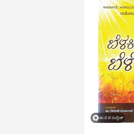
ಡಾ.ಬಿ.ಟಿ.ರುದ್ರೇಶ್‌