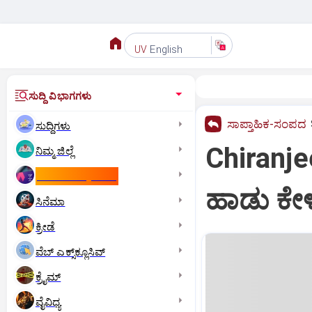
English
UV
ಸುದ್ದಿ ವಿಭಾಗಗಳು
ಸಾಪ್ತಾಹಿಕ-ಸಂಪದ
ಸುದ್ದಿಗಳು
Chiranjee
ನಿಮ್ಮ ಜಿಲ್ಲೆ
ಕಾಮನ್‌ ವೆಲ್ತ್‌ ಗೇಮ್ಸ್‌
ಹಾಡು ಕೇಳು
ಸಿನೆಮಾ
ಕ್ರೀಡೆ
ವೆಬ್ ಎಕ್ಸ್‌ಕ್ಲೂಸಿವ್
ಕ್ರೈಮ್
ವೈವಿಧ್ಯ