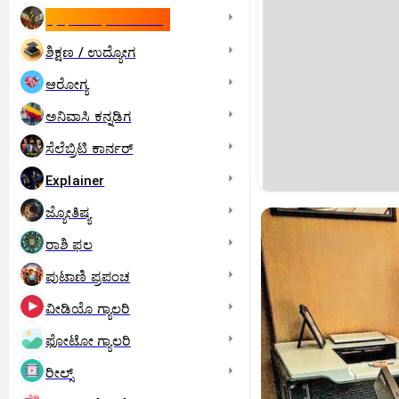
ಇಸ್ರೇಲ್- ಇರಾನ್‌ ಯುದ್ಧ
ಶಿಕ್ಷಣ / ಉದ್ಯೋಗ
ಆರೋಗ್ಯ
ಅನಿವಾಸಿ ಕನ್ನಡಿಗ
ಸೆಲೆಬ್ರಿಟಿ ಕಾರ್ನರ್‌
Explainer
ಜ್ಯೋತಿಷ್ಯ
ರಾಶಿ ಫಲ
ಪುಟಾಣಿ ಪ್ರಪಂಚ
ವೀಡಿಯೊ ಗ್ಯಾಲರಿ
ಫೋಟೋ ಗ್ಯಾಲರಿ
ರೀಲ್ಸ್