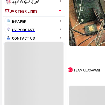
ಫ್ಯಾಶನ್/ಲೈಫ್‌ ಸ್ಟೈಲ್
UV OTHER LINKS
E-PAPER
UV PODCAST
CONTACT US
TEAM UDAYAVANI