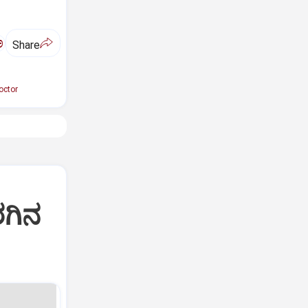
ಅ
Share
octor
ರಗಿನ