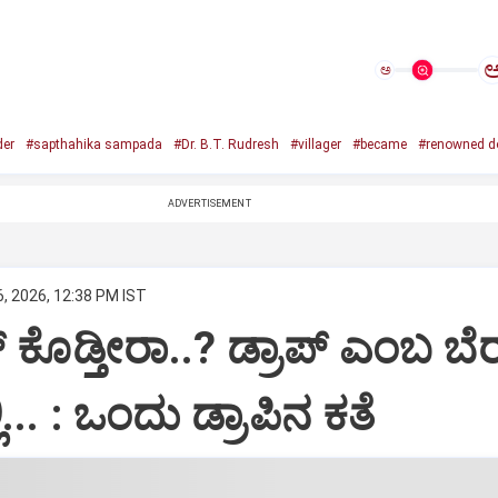
ಅ
er
#sapthahika sampada
#Dr. B.T. Rudresh
#villager
#became
#renowned d
ADVERTISEMENT
, 2026, 12:38 PM IST
ರಾಪ್ ಕೊಡ್ತೀರಾ..? ಡ್ರಾಪ್ ಎಂಬ ಬೆ
.. : ಒಂದು ಡ್ರಾಪಿನ ಕತೆ