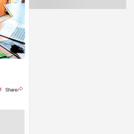
ಅ
Share