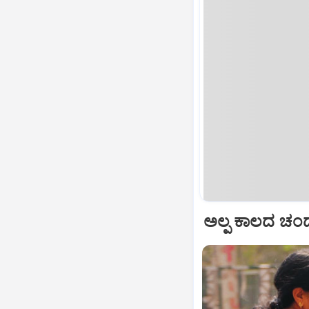
ಅಲ್ಪ ಕಾಲದ ಚಂದ