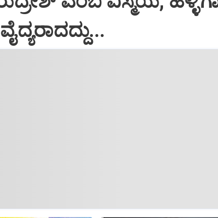
ರುದ್ರೇಶ್‌ ಎಂಬ ವಿಸ್ಮಯ; ಹಳ್ಳಿಗ
ತ ವೈದ್ಯರಾದದ್ದು...