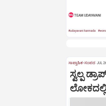
TEAM UDAYAVANI
#udayavani kannada
#wond
ಸಾಪ್ತಾಹಿಕ-ಸಂಪದ
JUL 26
ಸ್ವಲ್ಪ ಡ್
ಲೋಕದಲ್ಲಿ.