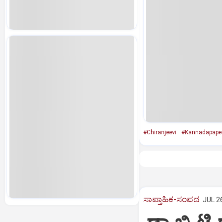
#Chiranjeevi
#Kannadapape
ಸಾಪ್ತಾಹಿಕ-ಸಂಪದ
JUL 26