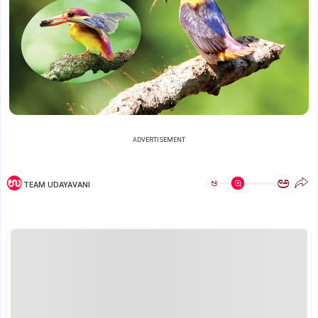
ADVERTISEMENT
ಅ
ಅ
TEAM UDAYAVANI