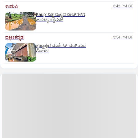
ಉಡುಪಿ
3:42 PM IST
Kaup: ವಿಶ್ವ ಮಟ್ಟದ ಬೀಚ್‌ಗಳಿಗೆ
ಹದಗೆಟ್ಟ ರಸ್ತೆಗಳು!
ದಕ್ಷಿಣಕನ್ನಡ
3:34 PM IST
ಕೃಷ್ಣಾಪುರ ಮಾರ್ಕೆಟ್‌: ಮುಗಿಯದ
ಗೋಳು!