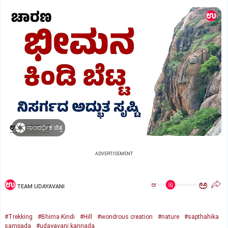
ಸಾಂದರ್ಭಿಕ ಚಿತ್ರ
ADVERTISEMENT
ಅ
ಅ
TEAM UDAYAVANI
#Trekking
#Bhima Kindi
#Hill
#wondrous creation
#nature
#sapthahika
sampada
#udayavani kannada