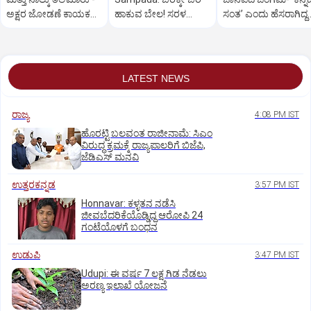
ಅಕ್ಷರ ಜೋಡಣೆ ಕಾಯಕಕ್ಕೆ
ಹಾಕುವ ಬೇಲ! ಸರಳ
ಸಂತ’ ಎಂದು ಹೆಸರಾಗಿದ್ದ
ನೂರು ವರ್ಷ!
ಬೇಸಾಯ ನಿರಂತರ
ಎಸ್.ಕೆ. ಕರೀಂಖಾನ್
ಆದಾಯ
LATEST NEWS
ರಾಜ್ಯ
4:08 PM IST
ಹೊರಟ್ಟಿ ಬಲವಂತ ರಾಜೀನಾಮೆ: ಸಿಎಂ
ವಿರುದ್ಧ ಕ್ರಮಕ್ಕೆ ರಾಜ್ಯಪಾಲರಿಗೆ ಬಿಜೆಪಿ,
ಜೆಡಿಎಸ್ ಮನವಿ
ಉತ್ತರಕನ್ನಡ
3:57 PM IST
Honnavar: ಕಳ್ಳತನ ನಡೆಸಿ
ಜೀವಬೆದರಿಕೆಯೊಡ್ಡಿದ್ದ ಆರೋಪಿ 24
ಗಂಟೆಯೊಳಗೆ ಬಂಧನ
ಉಡುಪಿ
3:47 PM IST
Udupi: ಈ ವರ್ಷ 7 ಲಕ್ಷ ಗಿಡ ನೆಡಲು
ಅರಣ್ಯ ಇಲಾಖೆ ಯೋಜನೆ