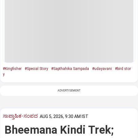
#Kingfisher
#Special Story
#Sapthahika Sampada
#udayavani
#bird stor
y
ADVERTISEMENT
ಸಾಪ್ತಾಹಿಕ-ಸಂಪದ
AUG 5, 2026, 9:30 AM IST
Bheemana Kindi Trek;