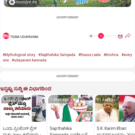
ಸಾಂದರ್ಭಿಕ ಚಿತ್ರ
ADVERTISEMENT
ಅ
ಅ
TEAM UDAYAVANI
#Mythological story
#Sapthahika Sampada
#Raasa Leela
#Krishna
#every
one
#udayavani kannada
ADVERTISEMENT
ಇನ್ನಷ್ಟು ಸುದ್ದಿ ಈ ವಿಭಾಗದಿಂದ
6 days ago
7 days ago
11 days ago
ಒಂದು ಪ್ರಿಂಟಿಂಗ್ ಪ್ರೆಸ್
Sapthahika
S.K. Karim Khan:
ಮತ್ತು ನಾಲ್ಕು ತಲೆಮಾರು -
Sampada: ಬರಕ್ಕೇ ಬರೆ
ಜಾನಪದ ಜಂಗಮ- ‘ಕನ್ನ