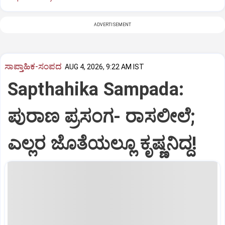
ADVERTISEMENT
ಸಾಪ್ತಾಹಿಕ-ಸಂಪದ
AUG 4, 2026, 9:22 AM IST
Sapthahika Sampada:
ಪುರಾಣ ಪ್ರಸಂಗ- ರಾಸಲೀಲೆ;
ಎಲ್ಲರ ಜೊತೆಯಲ್ಲೂ ಕೃಷ್ಣನಿದ್ದ!