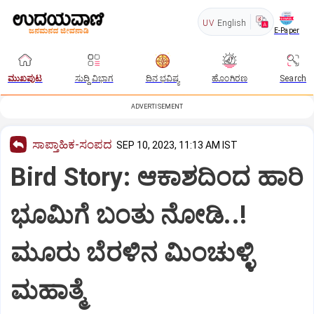
UV
English
E-Paper
ಮುಖಪುಟ
ಸುದ್ದಿ ವಿಭಾಗ
ದಿನ ಭವಿಷ್ಯ
ಹೊಂಗಿರಣ
Search
ADVERTISEMENT
ಸಾಪ್ತಾಹಿಕ-ಸಂಪದ
SEP 10, 2023, 11:13 AM IST
Bird Story: ಆಕಾಶದಿಂದ ಹಾರಿ
ಭೂಮಿಗೆ ಬಂತು ನೋಡಿ..!
ಮೂರು ಬೆರಳಿನ ಮಿಂಚುಳ್ಳಿ
ಮಹಾತ್ಮೆ