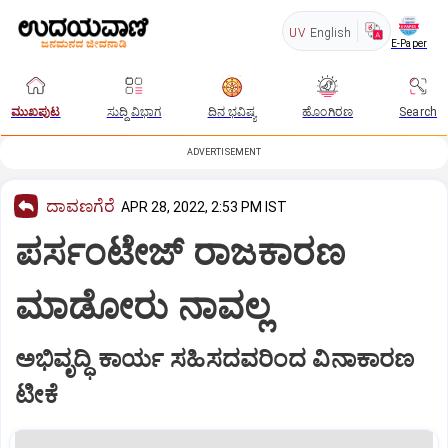
UV
English
E-Paper
ಮುಖಪುಟ
ಸುದ್ದಿ ವಿಭಾಗ
ದಿನ ಭವಿಷ್ಯ
ಹೊಂಗಿರಣ
Search
ADVERTISEMENT
ದಾವಣಗೆರೆ
APR 28, 2022, 2:53 PM IST
ಪರ್ಸಂಟೇಜ್‌ ರಾಜಕಾರಣ
ಮಾಡೋರು ನಾವಲ್ಲ
ಅಭಿವೃದ್ಧಿ ಕಾರ್ಯ ಸಹಿಸದವರಿಂದ ವಿನಾಕಾರಣ
ಟೀಕೆ