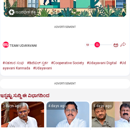
ಸಾಂದರ್ಭಿಕ ಚಿತ್ರ
ADVERTISEMENT
ಅ
ಅ
TEAM UDAYAVANI
#ಸಹಕಾರ ಸಂಘ
#ಡಿಜಿಟಲ್‌ ಸ್ಪರ್ಶ
#Cooperative Society
#Udayavani Digital
#Ud
ayavani Kannada
#Udayavani
ADVERTISEMENT
ಇನ್ನಷ್ಟು ಸುದ್ದಿ ಈ ವಿಭಾಗದಿಂದ
3 days ago
4 days ago
5 days ago