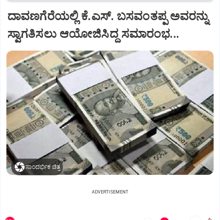
ದಾವಣಗೆರೆಯಲ್ಲಿ ಕೆ.ಎಸ್. ಬಸವಂತಪ್ಪ ಅವರನ್ನು
ಸ್ವಾಗತಿಸಲು ಆಯೋಜಿಸಿದ್ದ ಸಮಾರಂಭ...
ಸಾಂದರ್ಭಿಕ ಚಿತ್ರ
ADVERTISEMENT