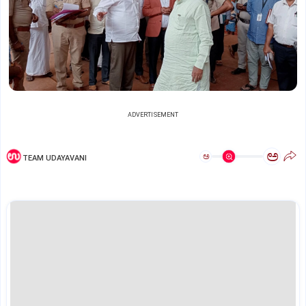
ADVERTISEMENT
ಅ
ಅ
TEAM UDAYAVANI