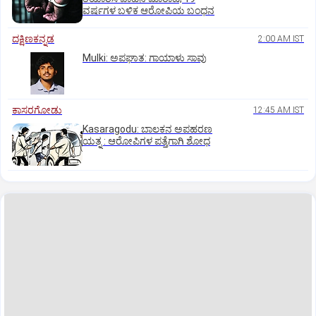
ವರ್ಷಗಳ ಬಳಿಕ ಆರೋಪಿಯ ಬಂಧನ
ದಕ್ಷಿಣಕನ್ನಡ
2:00 AM IST
Mulki: ಅಪಘಾತ: ಗಾಯಾಳು ಸಾವು
ಕಾಸರಗೋಡು
12:45 AM IST
Kasaragodu: ಬಾಲಕನ ಅಪಹರಣ
ಯತ್ನ : ಆರೋಪಿಗಳ ಪತ್ತೆಗಾಗಿ ಶೋಧ