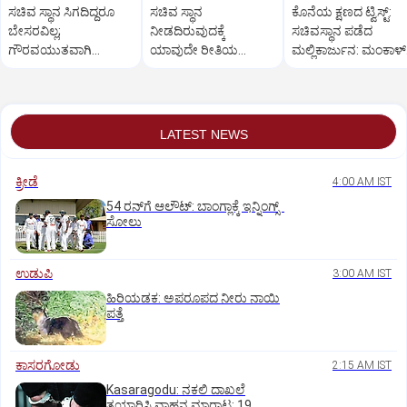
ಸಚಿವ ಸ್ಥಾನ ಸಿಗದಿದ್ದರೂ
ಸಚಿವ ಸ್ಥಾನ
ಕೊನೆಯ ಕ್ಷಣದ ಟ್ವಿಸ್ಟ್:
ಬೇಸರವಿಲ್ಲ;
ನೀಡದಿರುವುದಕ್ಕೆ
ಸಚಿವಸ್ಥಾನ ಪಡೆದ
ಗೌರವಯುತವಾಗಿ
ಯಾವುದೇ ರೀತಿಯ
ಮಲ್ಲಿಕಾರ್ಜುನ: ಮಂಕಾಳ್‌
ನಡೆಸಿಕೊಳ್ಳಬಹುದಿತ್ತು:
ಬೇಸರವಿಲ್ಲ: ಹೊನ್ನಾಳಿ
ವೈದ್ಯಗೆ ತಪ್ಪಿದ ಸ್ಥಾನ?
ತಿಮ್ಮಾಪುರ
ಶಾಸಕ ಶಾಂತನಗೌಡ
LATEST NEWS
ಕ್ರೀಡೆ
4:00 AM IST
54 ರನ್‌ಗೆ ಆಲೌಟ್‌: ಬಾಂಗ್ಲಾಕ್ಕೆ ಇನ್ನಿಂಗ್ಸ್‌
ಸೋಲು
ಉಡುಪಿ
3:00 AM IST
ಹಿರಿಯಡಕ: ಅಪರೂಪದ ನೀರು ನಾಯಿ
ಪತ್ತೆ
ಕಾಸರಗೋಡು
2:15 AM IST
Kasaragodu: ನಕಲಿ ದಾಖಲೆ
ತಯಾರಿಸಿ ವಾಹನ ಮಾರಾಟ; 19