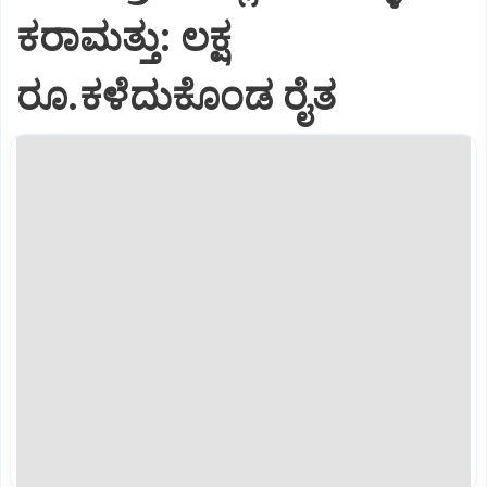
ಕರಾಮತ್ತು: ಲಕ್ಷ
ರೂ.ಕಳೆದುಕೊಂಡ ರೈತ