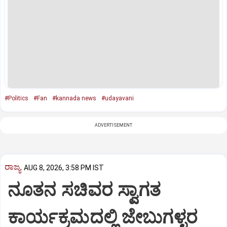
#Politics
#Fan
#kannada news
#udayavani
ADVERTISEMENT
ರಾಜ್ಯ
AUG 8, 2026, 3:58 PM IST
ನೂತನ ಸಚಿವರ ಸ್ವಾಗತ
ಕಾರ್ಯಕ್ರಮದಲ್ಲಿ ಜೇಬುಗಳ್ಳರ