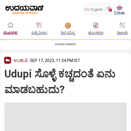
UV
English
E-Paper
ಮುಖಪುಟ
ಸುದ್ದಿ ವಿಭಾಗ
ದಿನ ಭವಿಷ್ಯ
ಹೊಂಗಿರಣ
Search
ADVERTISEMENT
ಉಡುಪಿ
SEP 17, 2023, 11:34 PM IST
Udupi ಸೊಳ್ಳೆ ಕಚ್ಚದಂತೆ ಏನು
ಮಾಡಬಹುದು?