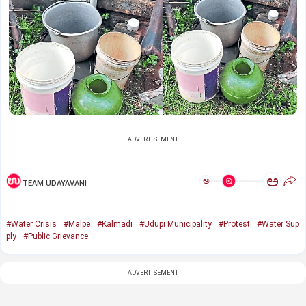
ADVERTISEMENT
ಅ
ಅ
TEAM UDAYAVANI
#Water Crisis
#Malpe
#Kalmadi
#Udupi Municipality
#Protest
#Water Sup
ply
#Public Grievance
ADVERTISEMENT