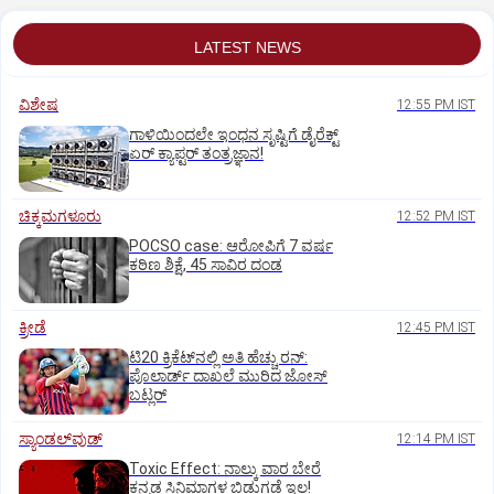
LATEST NEWS
ವಿಶೇಷ
12:55 PM IST
ಗಾಳಿಯಿಂದಲೇ ಇಂಧನ ಸೃಷ್ಟಿಗೆ ಡೈರೆಕ್ಟ್
ಏರ್‌ ಕ್ಯಾಪ್ಟರ್ ತಂತ್ರಜ್ಞಾನ!
ಚಿಕ್ಕಮಗಳೂರು
12:52 PM IST
POCSO case: ಆರೋಪಿಗೆ 7 ವರ್ಷ
ಕಠಿಣ ಶಿಕ್ಷೆ, 45 ಸಾವಿರ ದಂಡ
ಕ್ರೀಡೆ
12:45 PM IST
ಟಿ20 ಕ್ರಿಕೆಟ್‌ನಲ್ಲಿ ಅತಿ ಹೆಚ್ಚು ರನ್:
ಪೊಲಾರ್ಡ್ ದಾಖಲೆ ಮುರಿದ ಜೋಸ್
ಬಟ್ಲರ್
ಸ್ಯಾಂಡಲ್‌ವುಡ್‌
12:14 PM IST
Toxic Effect: ನಾಲ್ಕು ವಾರ ಬೇರೆ
ಕನ್ನಡ ಸಿನಿಮಾಗಳ ಬಿಡುಗಡೆ ಇಲ್ಲ!