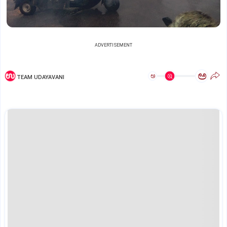
ADVERTISEMENT
ಅ
ಅ
TEAM UDAYAVANI