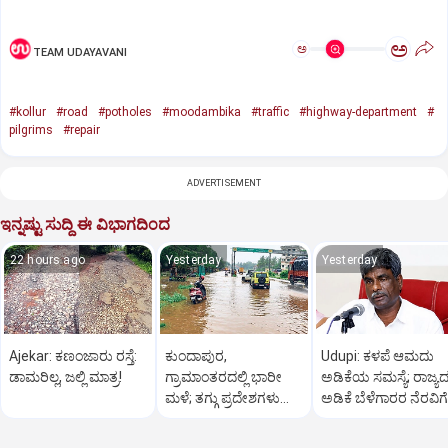
ಅ
ಅ
TEAM UDAYAVANI
#kollur
#road
#potholes
#moodambika
#traffic
#highway-department
#
pilgrims
#repair
ADVERTISEMENT
ಇನ್ನಷ್ಟು ಸುದ್ದಿ ಈ ವಿಭಾಗದಿಂದ
22 hours ago
Yesterday
Yesterday
Ajekar: ಕಣಂಜಾರು ರಸ್ತೆ:
ಕುಂದಾಪುರ,
Udupi: ಕಳಪೆ ಆಮದು
ಡಾಮರಿಲ್ಲ, ಜಲ್ಲಿ ಮಾತ್ರ!
ಗ್ರಾಮಾಂತರದಲ್ಲಿ ಭಾರೀ
ಅಡಿಕೆಯ ಸಮಸ್ಯೆ; ರಾಜ್ಯ
ಮಳೆ; ತಗ್ಗು ಪ್ರದೇಶಗಳು
ಅಡಿಕೆ ಬೆಳೆಗಾರರ ನೆರವಿಗೆ
ಜಲಾವೃತ
ಕೋಟ ಆಗ್ರಹ