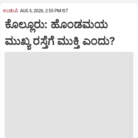
ಉಡುಪಿ
AUG 5, 2026, 2:55 PM IST
ಕೊಲ್ಲೂರು: ಹೊಂಡಮಯ
ಮುಖ್ಯ ರಸ್ತೆಗೆ ಮುಕ್ತಿ ಎಂದು?