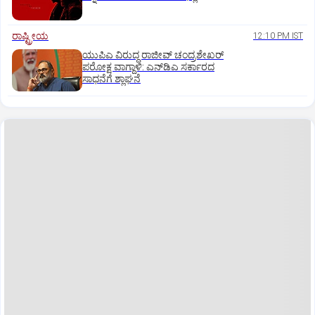
ರಾಷ್ಟ್ರೀಯ
12:10 PM IST
ಯುಪಿಎ ವಿರುದ್ಧ ರಾಜೀವ್ ಚಂದ್ರಶೇಖರ್
ಪರೋಕ್ಷ ವಾಗ್ದಾಳಿ: ಎನ್‌ಡಿಎ ಸರ್ಕಾರದ
ಸಾಧನೆಗೆ ಶ್ಲಾಘನೆ