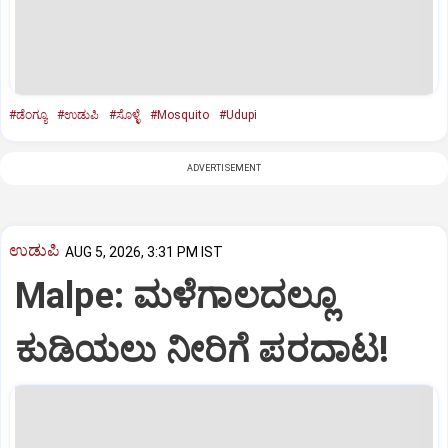
#ಡೆಂಗ್ಯೂ
#ಉಡುಪಿ
#ಸೊಳ್ಳೆ
#Mosquito
#Udupi
ADVERTISEMENT
ಉಡುಪಿ
AUG 5, 2026, 3:31 PM IST
Malpe: ಮಳೆಗಾಲದಲ್ಲೂ
ಕುಡಿಯಲು ನೀರಿಗೆ ಪರದಾಟ!