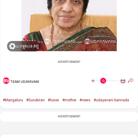
ಎ.ರತ್ನಕಾಂತಿ ಶೆಟ್ಟಿ
ADVERTISEMENT
ಅ
ಅ
TEAM UDAYAVANI
#Mangaluru
#Gurukiran
#loses
#mother
#news
#udayavani kannada
ADVERTISEMENT