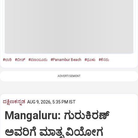
#ಲಾರಿ
#ಬೀಚ್‌
#ಪಣಂಬೂರು
#Panambur Beach
#ಧೂಳು
#ಕೆಸರು
ADVERTISEMENT
ದಕ್ಷಿಣಕನ್ನಡ
AUG 9, 2026, 5:35 PM IST
Mangaluru: ಗುರುಕಿರಣ್
ಅವರಿಗೆ ಮಾತೃ ವಿಯೋಗ