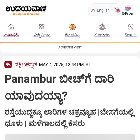
UV
English
E-Paper
ಮುಖಪುಟ
ಸುದ್ದಿ ವಿಭಾಗ
ದಿನ ಭವಿಷ್ಯ
ಹೊಂಗಿರಣ
Search
ADVERTISEMENT
ದಕ್ಷಿಣಕನ್ನಡ
MAY 4, 2025, 12:44 PM IST
Panambur ಬೀಚ್‌ಗೆ ದಾರಿ
ಯಾವುದಯ್ಯಾ?
ರಸ್ತೆಯುದ್ದಕ್ಕೂ ಲಾರಿಗಳ ಚಕ್ರವ್ಯೂಹ |ಬೇಸಗೆಯಲ್ಲಿ
ಧೂಳು | ಮಳೆಗಾಲದಲ್ಲಿ ಕೆಸರು