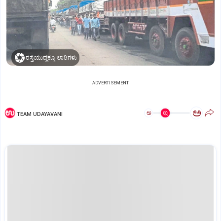
ರಸ್ತೆಯುದ್ದಕ್ಕೂ ಲಾರಿಗಳು
ADVERTISEMENT
ಅ
ಅ
TEAM UDAYAVANI