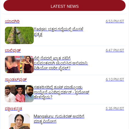
LATEST NEWS
ಯಾದಗಿರಿ
6:53 PM IST
Yadgiri: ಭತ್ತದ ಗದ್ದೆಯಲ್ಲಿ ಮೊಸಳೆ
ಪ್ರತ್ಯಕ್ಷ
ಬಾಲಿವುಡ್‌
6:47 PM IST
ಸೆಲ್ಫಿ ನೆಪದಲ್ಲಿ ಖ್ಯಾತ ನಟಿಗೆ
ಬಲವಂತವಾಗಿ ಚುಂಬಿಸಿದ ಅಭಿಮಾನಿ:
ವಿಡಿಯೋ ಭಾರೀ ವೈರಲ್.!
ಸ್ಯಾಂಡಲ್‌ವುಡ್‌
6:10 PM IST
ಸಹಕರಿಸದಿದ್ರೆ ಶೂಟ್‌ ಮಾಡ್ಕೊಂಡು
ಸಾಯ್ತೇನೆ ಎಂದಿದ್ದ ದರ್ಶನ್‌ - ಪ್ರದೋಷ್‌
ಹೇಳಿದ್ದೇನು?
ದಕ್ಷಿಣಕನ್ನಡ
5:35 PM IST
Mangaluru: ಗುರುಕಿರಣ್ ಅವರಿಗೆ
ಮಾತೃ ವಿಯೋಗ