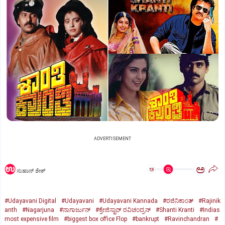
ADVERTISEMENT
ಅ
ಅ
ಸುಹಾನ್‌ ಶೇಕ್‌
#Udayavani Digital
#Udayavani
#Udayavani Kannada
#ರಜಿನಿಕಾಂತ್‌
#Rajinik
anth
#Nagarjuna
#ನಾಗಾರ್ಜುನ್‌
#ಕ್ರೇಜಿಸ್ಟಾರ್‌ ರವಿಚಂದ್ರನ್‌
#Shanti Kranti
#Indias
most expensive film
#biggest box office Flop
#bankrupt
#Ravinchandran
#