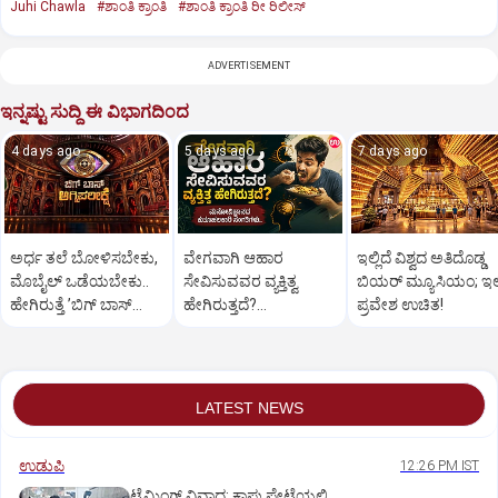
Juhi Chawla
#ಶಾಂತಿ ಕ್ರಾಂತಿ
#ಶಾಂತಿ ಕ್ರಾಂತಿ ರೀ ರಿಲೀಸ್‌
ADVERTISEMENT
ಇನ್ನಷ್ಟು ಸುದ್ದಿ ಈ ವಿಭಾಗದಿಂದ
4 days ago
5 days ago
7 days ago
ಅರ್ಧ ತಲೆ ಬೋಳಿಸಬೇಕು,
ವೇಗವಾಗಿ ಆಹಾರ
ಇಲ್ಲಿದೆ ವಿಶ್ವದ ಅತಿದೊಡ್ಡ
ಮೊಬೈಲ್‌ ಒಡೆಯಬೇಕು..
ಸೇವಿಸುವವರ ವ್ಯಕ್ತಿತ್ವ
ಬಿಯರ್ ಮ್ಯೂಸಿಯಂ; ಇಲ್ಲ
ಹೇಗಿರುತ್ತೆ ‌ʼಬಿಗ್ ಬಾಸ್‌
ಹೇಗಿರುತ್ತದೆ?
ಪ್ರವೇಶ ಉಚಿತ!
ಅಗ್ನಿಪರೀಕ್ಷೆʼ?
ಮನೋವಿಜ್ಞಾನದ
ಕುತೂಹಲಕಾರಿ
ಸಂಗತಿಗಳು..
LATEST NEWS
ಉಡುಪಿ
12:26 PM IST
ಟೈಮಿಂಗ್‌ ವಿವಾದ: ಕಾಪು ಪೇಟೆಯಲ್ಲಿ