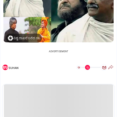
ವಿಶ್ವ ದಾಖಲೆ ಬರೆದ ನಟ
ADVERTISEMENT
ಅ
ಅ
SUHAN