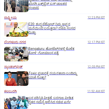
ಖಾಸಗಿ ಎಕ್ಸ್‌ಪ್ರೆಸ್ ಬಸ್‌ ಚಾಲಕರ
ರಂಪಾಟ
ರಾಷ್ಟ್ರೀಯ
12:23 PM IST
E20: ಶುದ್ಧ ಪೆಟ್ರೋಲ್ ನಿಮ್ಮ ಅಪ್ಪನ
ಮನೆಯಿಂದ ಬರುತ್ತದಾ? ಬಿಜೆಪಿ ಸಂಸದ
ಮಿಶ್ರಾ
ಬೆಂಗಳೂರು ನಗರ
12:17 PM IST
Bengaluru: ಹೋಟೆಲ್‌ಗ‌ಳಲ್ಲಿ ಕೊಳೆತ
ಕೋಳಿ -ಗೋಮಾಂಸ ಪತ್ತೆ
ಸ್ಯಾಂಡಲ್‌ವುಡ್‌
12:03 PM IST
Toxic ಪ್ರಚಾರಕ್ಕೆ ನಯನತಾರಾ ಬಂದಿದ್ದು
ಯಾಕೆ ಗೊತ್ತಾ?
ಕಲಬುರಗಿ
11:52 AM IST
ಬರ ಪರಿಸ್ಥಿತಿ ವೀಕ್ಷಣೆ: ಬರಗಾಲ ಪೀಡಿತ
ರೈತರ ಸಮಸ್ಯೆ ಆಲಿಸಿದ ಸಚಿವ ಖರ್ಗೆ