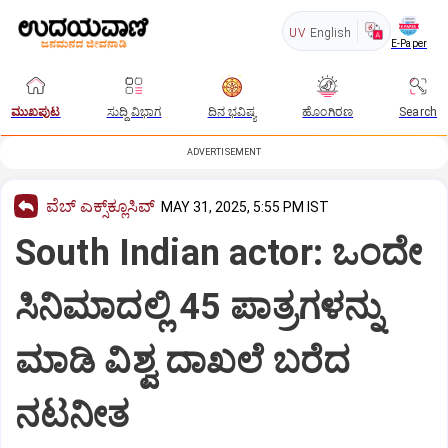
UV
English
E-Paper
ಮುಖಪುಟ
ಸುದ್ದಿ ವಿಭಾಗ
ದಿನ ಭವಿಷ್ಯ
ಹೊಂಗಿರಣ
Search
ADVERTISEMENT
ವೆಬ್ ಎಕ್ಸ್‌ಕ್ಲೂಸಿವ್
MAY 31, 2025, 5:55 PM IST
South Indian actor: ಒಂದೇ
ಸಿನಿಮಾದಲ್ಲಿ 45 ಪಾತ್ರಗಳನ್ನು
ಮಾಡಿ ವಿಶ್ವ ದಾಖಲೆ ಬರೆದ
ನಟನೀತ