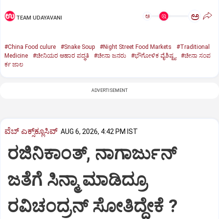
ಅ
ಅ
TEAM UDAYAVANI
#China Food culure
#Snake Soup
#Night Street Food Markets
#Traditional
Medicine
#ಚೀನಿಯರ ಆಹಾರ ಪದ್ಧತಿ
#ಚೀನಾ ಜನರು
#ಭೌಗೋಳಿಕ ವೈಶಿಷ್ಟ್ಯ
#ಚೀನಾ ಸಂಪ
ರ್ಕ ಜಾಲ
ADVERTISEMENT
ವೆಬ್ ಎಕ್ಸ್‌ಕ್ಲೂಸಿವ್
AUG 6, 2026, 4:42 PM IST
ರಜಿನಿಕಾಂತ್‌, ನಾಗಾರ್ಜುನ್‌
ಜತೆಗೆ ಸಿನ್ಮಾ ಮಾಡಿದ್ರೂ
ರವಿಚಂದ್ರನ್ ಸೋತಿದ್ದೇಕೆ ?‌