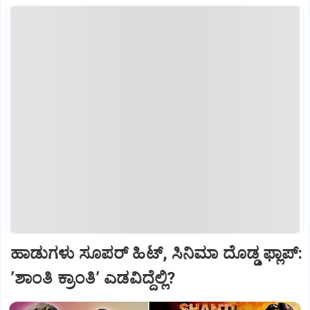
ಹಾಡುಗಳು ಸೂಪರ್‌ ಹಿಟ್‌, ಸಿನಿಮಾ ದೊಡ್ಡ ಫ್ಲಾಪ್:
ʼಶಾಂತಿ ಕ್ರಾಂತಿʼ ಎಡವಿದ್ದೆಲ್ಲಿ?