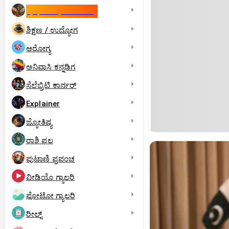
ಇಸ್ರೇಲ್- ಇರಾನ್‌ ಯುದ್ಧ
ಶಿಕ್ಷಣ / ಉದ್ಯೋಗ
ಆರೋಗ್ಯ
ಅನಿವಾಸಿ ಕನ್ನಡಿಗ
ಸೆಲೆಬ್ರಿಟಿ ಕಾರ್ನರ್‌
Explainer
ಜ್ಯೋತಿಷ್ಯ
ರಾಶಿ ಫಲ
ಪುಟಾಣಿ ಪ್ರಪಂಚ
ವೀಡಿಯೊ ಗ್ಯಾಲರಿ
ಫೋಟೋ ಗ್ಯಾಲರಿ
ರೀಲ್ಸ್