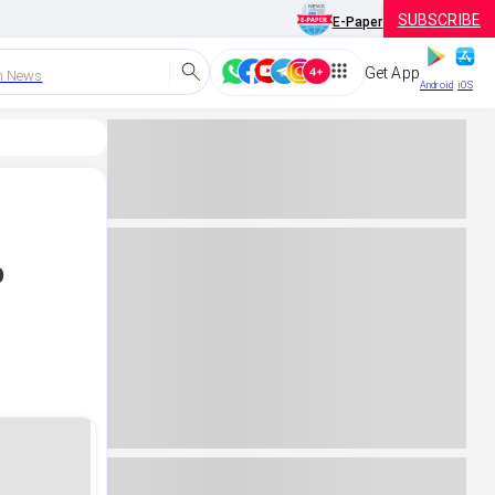
SUBSCRIBE
E-Paper
Get App
h News
Android
iOS