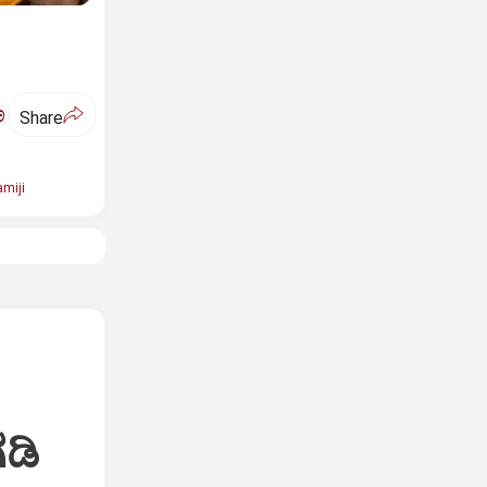
ಅ
Share
miji
ಡಿ