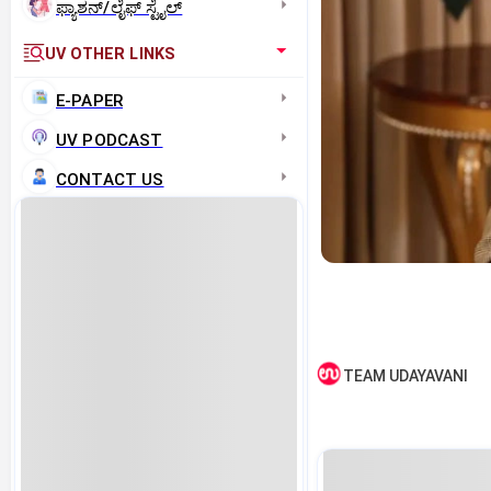
ಫ್ಯಾಶನ್/ಲೈಫ್‌ ಸ್ಟೈಲ್
UV OTHER LINKS
E-PAPER
UV PODCAST
CONTACT US
TEAM UDAYAVANI