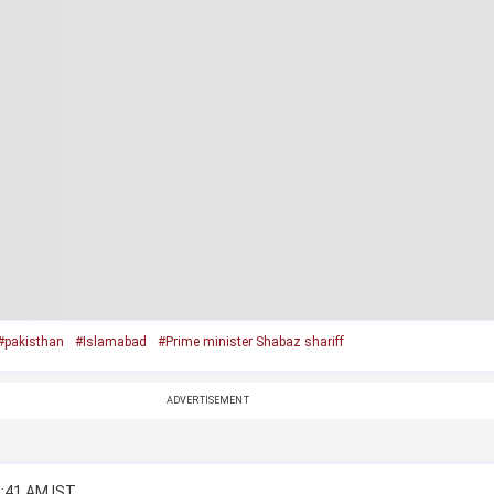
#pakisthan
#Islamabad
#Prime minister Shabaz shariff
ADVERTISEMENT
2:41 AM IST