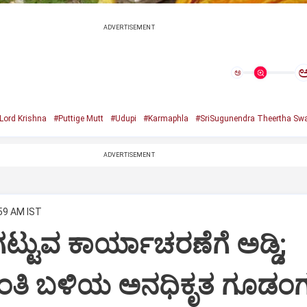
ADVERTISEMENT
ಅ
Lord Krishna
#Puttige Mutt
#Udupi
#Karmaphla
#SriSugunendra Theertha Swa
ADVERTISEMENT
:59 AM IST
ಟ್ಟುವ ಕಾರ್ಯಾಚರಣೆಗೆ ಅಡ್ಡಿ;
ಂತಿ ಬಳಿಯ ಅನಧಿಕೃತ ಗೂಡಂಗ