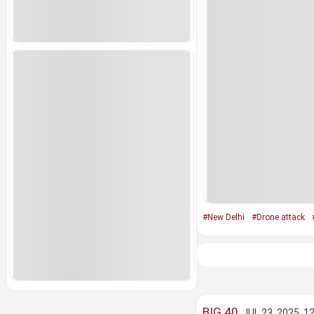
#New Delhi
#Drone attack
BIG 40
JUL 23, 2025, 1