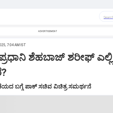
Searc
ADVERTISEMENT
025, 7:04 AM IST
 ಪ್ರಧಾನಿ ಶೆಹಬಾಜ್‌ ಶರೀಫ್ ಎಲ್ಲಿ
ೆ?
ೆಯದ ಬಗ್ಗೆ ಪಾಕ್‌ ಸಚಿವ ವಿಚಿತ್ರ ಸಮರ್ಥನೆ