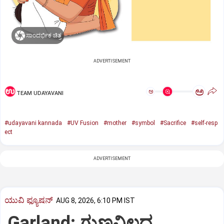
ಸಾಂದರ್ಭಿಕ ಚಿತ್ರ
ADVERTISEMENT
ಅ
ಅ
TEAM UDAYAVANI
#udayavani kannada
#UV Fusion
#mother
#symbol
#Sacrifice
#self-resp
ect
ADVERTISEMENT
ಯುವಿ ಫ್ಯೂಷನ್
AUG 8, 2026, 6:10 PM IST
Garland: ಗುಣವಿಲ್ಲದ