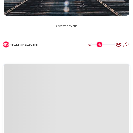
ADVERTISEMENT
ಅ
ಅ
TEAM UDAYAVANI