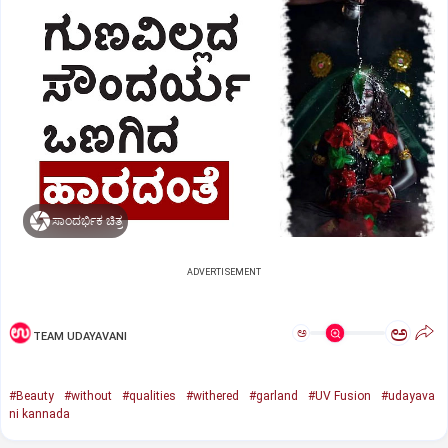
ಸಾಂದರ್ಭಿಕ ಚಿತ್ರ
ADVERTISEMENT
ಅ
ಅ
TEAM UDAYAVANI
#Beauty
#without
#qualities
#withered
#garland
#UV Fusion
#udayava
ni kannada