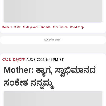
#Where
#Life
#Udayavani Kannada
#UV Fusion
#next stop
ADVERTISEMENT
ಯುವಿ ಫ್ಯೂಷನ್
AUG 8, 2026, 6:45 PM IST
Mother: ತ್ಯಾಗ, ಸ್ವಾಭಿಮಾನದ
ಸಂಕೇತ ನನ್ನಮ್ಮ