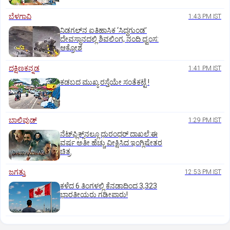
ಬೆಳಗಾವಿ
1:43 PM IST
ನಿಡಗಲ್‌ನ ಐತಿಹಾಸಿಕ ‘ಸಿದ್ಧಗುಂಡ’
ದೇವಸ್ಥಾನದಲ್ಲಿ ಶಿವಲಿಂಗ, ನಂದಿ ಧ್ವಂಸ:
ಆಕ್ರೋಶ
ದಕ್ಷಿಣಕನ್ನಡ
1:41 PM IST
ಕಡಬದ ಮುಖ್ಯ ರಸ್ತೆಯೇ ಸಂತೆಕಟ್ಟೆ !
ಬಾಲಿವುಡ್‌
1:29 PM IST
ನೆಟ್‌ಫ್ಲಿಕ್ಸ್‌ನಲ್ಲೂ ಧುರಂಧರ್‌ ದಾಖಲೆ:ಈ
ವರ್ಷ ಅತೀ ಹೆಚ್ಚು ವೀಕ್ಷಿಸಿದ ಇಂಗ್ಲಿಷೇತರ
ಚಿತ್ರ
ಜಗತ್ತು
12:53 PM IST
ಕಳೆದ 6 ತಿಂಗಳಲ್ಲಿ ಕೆನಡಾದಿಂದ 3,323
ಭಾರತೀಯರು ಗಡೀಪಾರು!