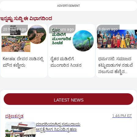
ADVERTISEMENT
ಇನ್ನಷ್ಟು ಸುದ್ದಿ ಈ ವಿಭಾಗದಿಂದ
20 hours ago
22 hours ago
3 days ago
Kerala: ದೇವರ ನಾಡಿನಲ್ಲಿ
ರೈತರ ಮಡಿಲಿಗೆ
ಧರ್ಮನಟಿ: ಸಮಾಜದ
ಮೌನ ಕಣ್ಣೀರು
ಮುಂಗಾರಿನ ಸಿಂಚನ
ಕಟ್ಟುಪಾಡುಗಳ ನಡುವೆ
ನಲುಗುವ ಹೆಣ್ಣಿನ
ತೊಳಲಾಟ
LATEST NEWS
ದಕ್ಷಿಣಕನ್ನಡ
1:46 PM IST
ಮಾದರಿಯಾಗಿದ್ದ ಸಮುದಾಯ
ಆಸ್ಪತ್ರೆಗೀಗ ಸಿಬಂದಿ ಗ್ರಹಣ