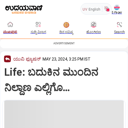
UV
English
E-Paper
ಮುಖಪುಟ
ಸುದ್ದಿ ವಿಭಾಗ
ದಿನ ಭವಿಷ್ಯ
ಹೊಂಗಿರಣ
Search
ADVERTISEMENT
ಯುವಿ ಫ್ಯೂಷನ್
MAY 23, 2024, 3:25 PM IST
Life: ಬದುಕಿನ ಮುಂದಿನ
ನಿಲ್ದಾಣ ಎಲ್ಲಿಗೊ…