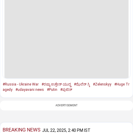
#Russia - Ukraine War
#ರಷ್ಯಾ ಉಕ್ರೇನ್ ಯುದ್ಧ
#ಝೆಲೆನ್ ಸ್ಕಿ
#Zelenskyy
#Huge Tr
agedy
#udayavani news
#Putin
#ಪುಟಿನ್‌
ADVERTISEMENT
BREAKING NEWS
JUL 22, 2025, 2:40 PM IST