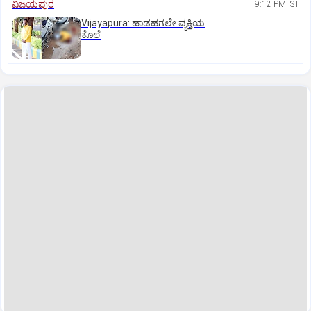
ವಿಜಯಪುರ
9:12 PM IST
Vijayapura: ಹಾಡಹಗಲೇ ವ್ಯಕ್ತಿಯ
ಕೊಲೆ