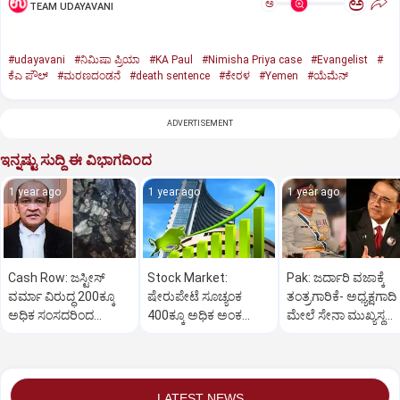
ಅ
ಅ
TEAM UDAYAVANI
#udayavani
#ನಿಮಿಷಾ ಪ್ರಿಯಾ
#KA Paul
#Nimisha Priya case
#Evangelist
#
ಕೆಎ ಪೌಲ್
#ಮರಣದಂಡನೆ
#death sentence
#ಕೇರಳ
#Yemen
#ಯೆಮೆನ್‌
ADVERTISEMENT
ಇನ್ನಷ್ಟು ಸುದ್ದಿ ಈ ವಿಭಾಗದಿಂದ
1 year ago
1 year ago
1 year ago
Cash Row: ಜಸ್ಟೀಸ್‌
Stock Market:
Pak: ಜರ್ದಾರಿ ವಜಾಕ್ಕೆ
ವರ್ಮಾ ವಿರುದ್ಧ 200ಕ್ಕೂ
ಷೇರುಪೇಟೆ ಸೂಚ್ಯಂಕ
ತಂತ್ರಗಾರಿಕೆ- ಅಧ್ಯಕ್ಷಗಾದಿ
ಅಧಿಕ ಸಂಸದರಿಂದ
400ಕ್ಕೂ ಅಧಿಕ ಅಂಕ
ಮೇಲೆ ಸೇನಾ ಮುಖ್ಯಸ್ಥ
ಮಹಾಭಿಯೋಗಕ್ಕೆ
ಜಿಗಿತ-ದಿನಾಂತ್ಯದ
ಮುನೀರ್ ಚಿತ್ತ!
ಕೋರಿಕೆ…
ವಹಿವಾಟು ಅಂತ್ಯ
LATEST NEWS