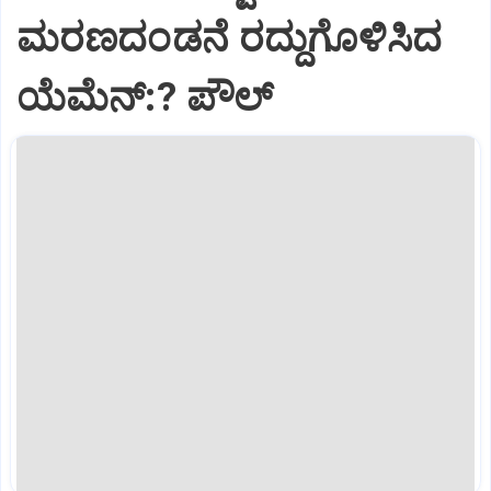
ಮರಣದಂಡನೆ ರದ್ದುಗೊಳಿಸಿದ
ಯೆಮೆನ್:? ಪೌಲ್