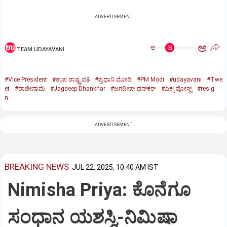
ADVERTISEMENT
ಅ
ಅ
TEAM UDAYAVANI
#Vice President
#ಉಪ ರಾಷ್ಟ್ರಪತಿ
#ಪ್ರಧಾನಿ ಮೋದಿ
#PM Modi
#udayavani
#Twe
et
#ರಾಜೀನಾಮೆ
#Jagdeep Dhankhar
#ಜಗದೀಪ್‌ ಧನ್‌ಕರ್‌
#ಎಕ್ಸ್‌ ಪೋಸ್ಟ್
#resig
n
ADVERTISEMENT
BREAKING NEWS
JUL 22, 2025, 10:40 AM IST
Nimisha Priya: ಕೊನೆಗೂ
ಸಂಧಾನ ಯಶಸ್ವಿ-ನಿಮಿಷಾ