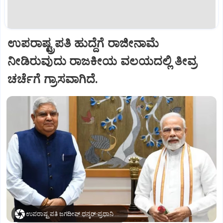
ಉಪರಾಷ್ಟ್ರಪತಿ ಹುದ್ದೆಗೆ ರಾಜೀನಾಮೆ
ನೀಡಿರುವುದು ರಾಜಕೀಯ ವಲಯದಲ್ಲಿ ತೀವ್ರ
ಚರ್ಚೆಗೆ ಗ್ರಾಸವಾಗಿದೆ.
ಉಪರಾಷ್ಟ್ರಪತಿ ಜಗದೀಪ್‌ ಧನ್ಕರ್-ಪ್ರಧಾನಿ ಮೋದಿ