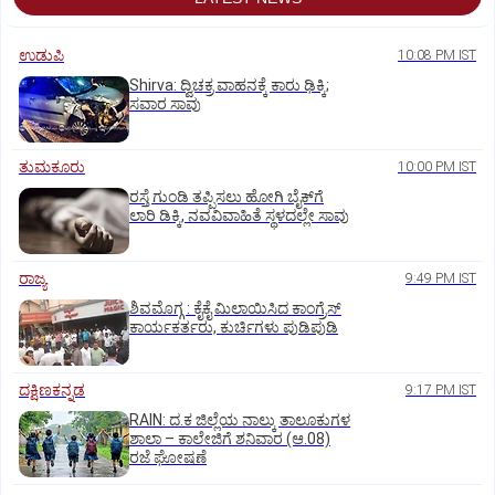
ಉಡುಪಿ
10:08 PM IST
Shirva: ದ್ವಿಚಕ್ರ ವಾಹನಕ್ಕೆ ಕಾರು ಢಿಕ್ಕಿ;
ಸವಾರ ಸಾವು
ತುಮಕೂರು
10:00 PM IST
ರಸ್ತೆ ಗುಂಡಿ ತಪ್ಪಿಸಲು ಹೋಗಿ ಬೈಕ್‌ಗೆ
ಲಾರಿ ಡಿಕ್ಕಿ, ನವವಿವಾಹಿತೆ ಸ್ಥಳದಲ್ಲೇ ಸಾವು
ರಾಜ್ಯ
9:49 PM IST
ಶಿವಮೊಗ್ಗ : ಕೈಕೈ ಮಿಲಾಯಿಸಿದ ಕಾಂಗ್ರೆಸ್
ಕಾರ್ಯಕರ್ತರು, ಕುರ್ಚಿಗಳು ಪುಡಿಪುಡಿ
ದಕ್ಷಿಣಕನ್ನಡ
9:17 PM IST
RAIN: ದ.ಕ ಜಿಲ್ಲೆಯ ನಾಲ್ಕು ತಾಲೂಕುಗಳ
ಶಾಲಾ – ಕಾಲೇಜಿಗೆ ಶನಿವಾರ (ಆ.08)
ರಜೆ ಘೋಷಣೆ