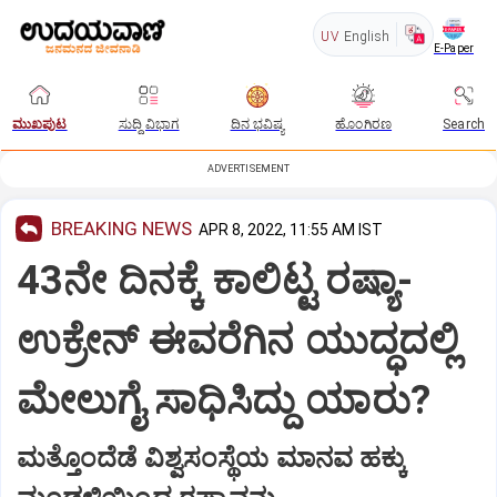
UV
English
E-Paper
ಮುಖಪುಟ
ಸುದ್ದಿ ವಿಭಾಗ
ದಿನ ಭವಿಷ್ಯ
ಹೊಂಗಿರಣ
Search
ADVERTISEMENT
BREAKING NEWS
APR 8, 2022, 11:55 AM IST
43ನೇ ದಿನಕ್ಕೆ ಕಾಲಿಟ್ಟ ರಷ್ಯಾ-
ಉಕ್ರೇನ್ ಈವರೆಗಿನ ಯುದ್ಧದಲ್ಲಿ
ಮೇಲುಗೈ ಸಾಧಿಸಿದ್ದು ಯಾರು?
ಮತ್ತೊಂದೆಡೆ ವಿಶ್ವಸಂಸ್ಥೆಯ ಮಾನವ ಹಕ್ಕು