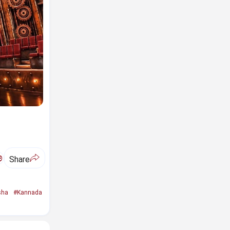
ಅ
Share
sha
#Kannada