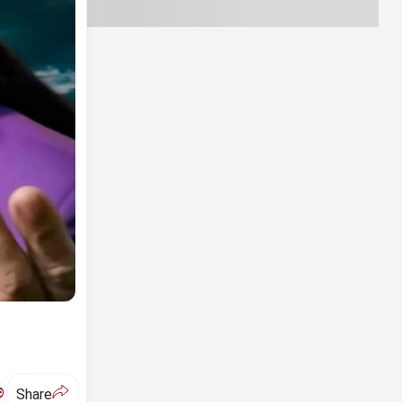
ಅ
Share