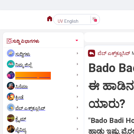
English
UV
ಸುದ್ದಿ ವಿಭಾಗಗಳು
ವೆಬ್ ಎಕ್ಸ್‌ಕ್ಲೂಸಿವ್
M
ಸುದ್ದಿಗಳು
Bado Ba
ನಿಮ್ಮ ಜಿಲ್ಲೆ
ಕಾಮನ್‌ ವೆಲ್ತ್‌ ಗೇಮ್ಸ್‌
ಈ ಹಾಡಿನದ
ಸಿನೆಮಾ
ಕ್ರೀಡೆ
ಯಾರು?
ವೆಬ್ ಎಕ್ಸ್‌ಕ್ಲೂಸಿವ್
ಕ್ರೈಮ್
"Bado Badi Ho
ವೈವಿಧ್ಯ
ಹಾಡು ಇಷ್ಟು ವೈರ