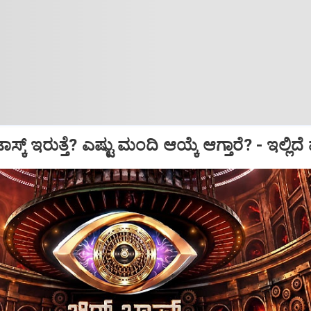
್‌ ಇರುತ್ತೆ? ಎಷ್ಟು ಮಂದಿ ಆಯ್ಕೆ ಆಗ್ತಾರೆ? - ಇಲ್ಲಿದೆ