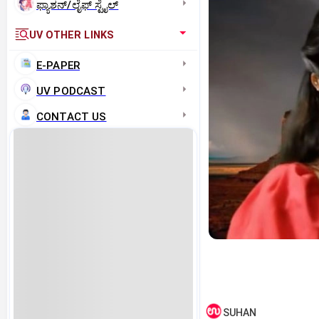
ಫ್ಯಾಶನ್/ಲೈಫ್‌ ಸ್ಟೈಲ್
UV OTHER LINKS
E-PAPER
UV PODCAST
CONTACT US
SUHAN