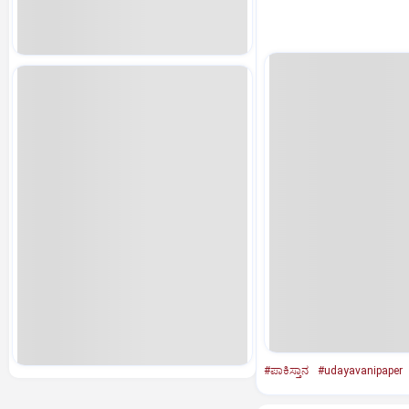
#ಪಾಕಿಸ್ತಾನ
#udayavanipaper