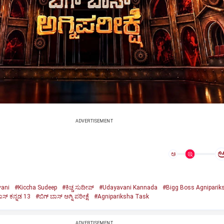
ADVERTISEMENT
ಅ
ani
#Kiccha Sudeep
#ಕಿಚ್ಚ ಸುದೀಪ್‌
#Udayavani Kannada
#Bigg Boss Agniparik
ಾಸ್‌ ಕನ್ನಡ 13
#ಬಿಗ್‌ ಬಾಸ್‌ ಅಗ್ನಿ ಪರೀಕ್ಷೆ
#Agnipariksha Task
ADVERTISEMENT