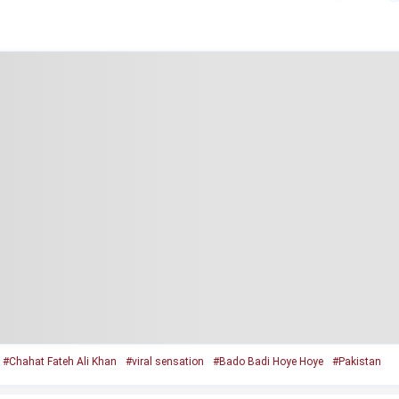
#Chahat Fateh Ali Khan
#viral sensation
#Bado Badi Hoye Hoye
#Pakistan