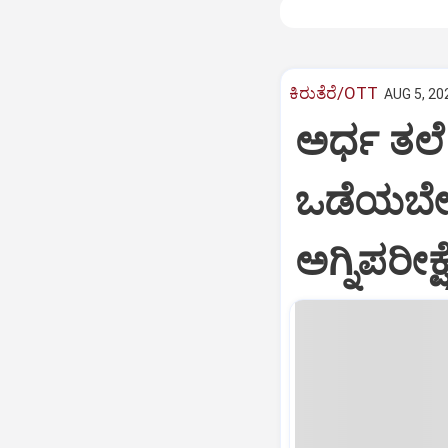
ಕಿರುತೆರೆ/OTT
AUG 5, 20
ಅರ್ಧ ತಲ
ಒಡೆಯಬೇಕು.
ಅಗ್ನಿಪರೀಕ್ಷ