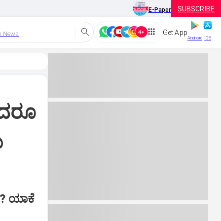
SUBSCRIBE
E-Paper
Get App
h News
Android
iOS
ಿದರೂ
ು
.? ಯಾಕೆ