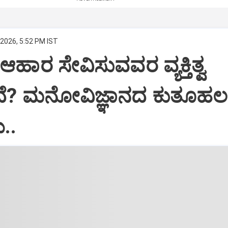
 2026, 5:52 PM IST
ಹಾರ ಸೇವಿಸುವವರ ವ್ಯಕ್ತಿತ್ವ
ತದೆ? ಮನೋವಿಜ್ಞಾನದ ಕುತೂಹಲ
..