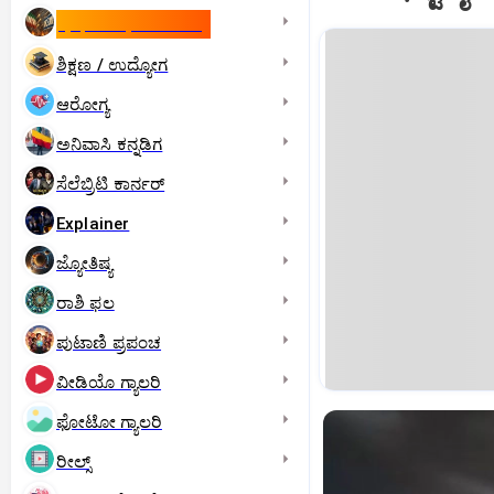
ಇಸ್ರೇಲ್- ಇರಾನ್‌ ಯುದ್ಧ
ಶಿಕ್ಷಣ / ಉದ್ಯೋಗ
ಆರೋಗ್ಯ
ಅನಿವಾಸಿ ಕನ್ನಡಿಗ
ಸೆಲೆಬ್ರಿಟಿ ಕಾರ್ನರ್‌
Explainer
ಜ್ಯೋತಿಷ್ಯ
ರಾಶಿ ಫಲ
ಪುಟಾಣಿ ಪ್ರಪಂಚ
ವೀಡಿಯೊ ಗ್ಯಾಲರಿ
ಫೋಟೋ ಗ್ಯಾಲರಿ
ರೀಲ್ಸ್