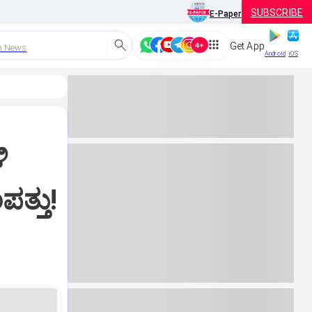
SUBSCRIBE
E-Paper
Get App
h News
Android
iOS
ಿ
ಪತ್ತು!