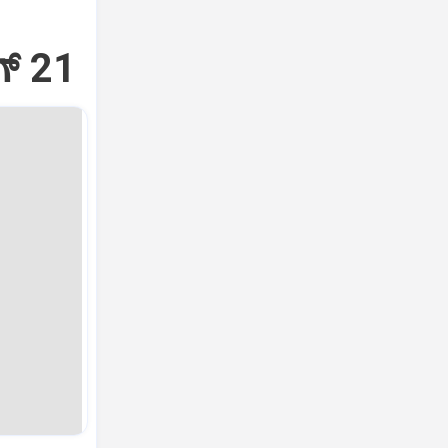
್‌ 21