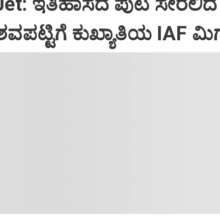
Jet: ಇತಿಹಾಸದ ಪುಟ ಸೇರಲಿದೆ
ವಪಟ್ಟಿಗೆ ಕುಖ್ಯಾತಿಯ IAF ಮಿಗ