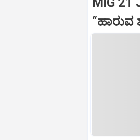
MiG 21 
“ಹಾರುವ ಶ