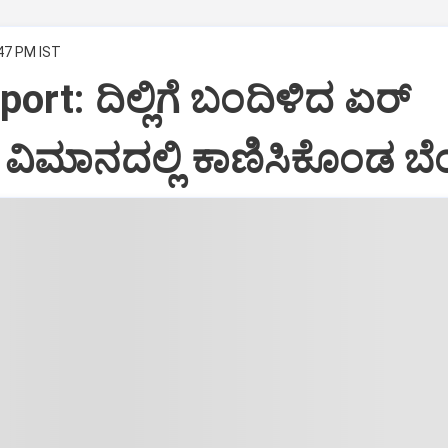
:47 PM IST
port: ದಿಲ್ಲಿಗೆ ಬಂದಿಳಿದ ಏರ್‌
ಿಮಾನದಲ್ಲಿ ಕಾಣಿಸಿಕೊಂಡ ಬೆಂ