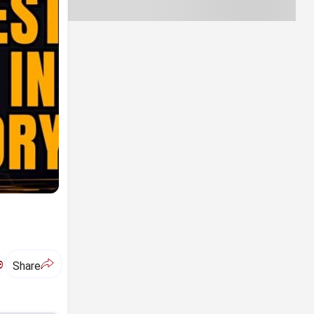
ಅ
Share