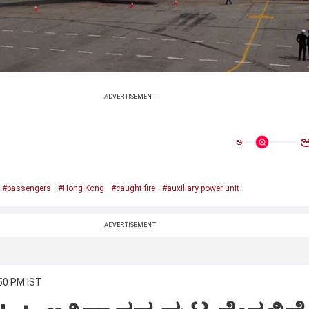
ADVERTISEMENT
ಅ
#passengers
#Hong Kong
#caught fire
#auxiliary power unit
ADVERTISEMENT
:50 PM IST