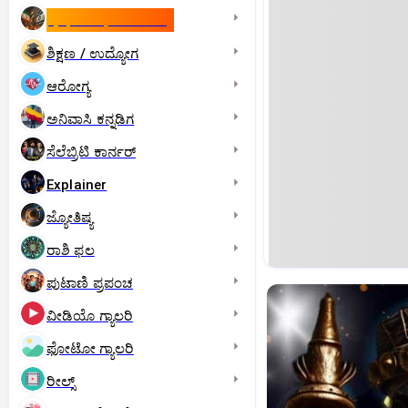
ಇಸ್ರೇಲ್- ಇರಾನ್‌ ಯುದ್ಧ
ಶಿಕ್ಷಣ / ಉದ್ಯೋಗ
ಆರೋಗ್ಯ
ಅನಿವಾಸಿ ಕನ್ನಡಿಗ
ಸೆಲೆಬ್ರಿಟಿ ಕಾರ್ನರ್‌
Explainer
ಜ್ಯೋತಿಷ್ಯ
ರಾಶಿ ಫಲ
ಪುಟಾಣಿ ಪ್ರಪಂಚ
ವೀಡಿಯೊ ಗ್ಯಾಲರಿ
ಫೋಟೋ ಗ್ಯಾಲರಿ
ರೀಲ್ಸ್