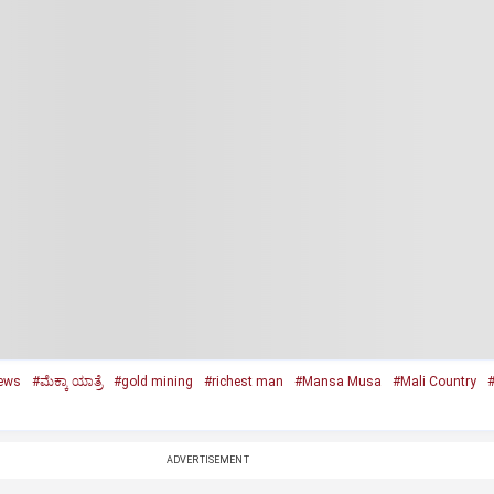
ews
#ಮೆಕ್ಕಾ ಯಾತ್ರೆ
#gold mining
#richest man
#Mansa Musa
#Mali Country
#
ADVERTISEMENT