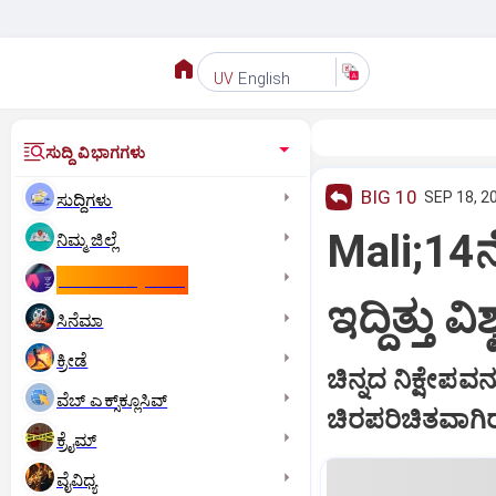
English
UV
ಸುದ್ದಿ ವಿಭಾಗಗಳು
BIG 10
SEP 18, 2
ಸುದ್ದಿಗಳು
Mali;14ನ
ನಿಮ್ಮ ಜಿಲ್ಲೆ
ಕಾಮನ್‌ ವೆಲ್ತ್‌ ಗೇಮ್ಸ್‌
ಇದ್ದಿತ್ತು 
ಸಿನೆಮಾ
ಕ್ರೀಡೆ
ಚಿನ್ನದ ನಿಕ್ಷೇಪವನ
ವೆಬ್ ಎಕ್ಸ್‌ಕ್ಲೂಸಿವ್
ಚಿರಪರಿಚಿತವಾಗಿರಲ
ಕ್ರೈಮ್
ವೈವಿಧ್ಯ