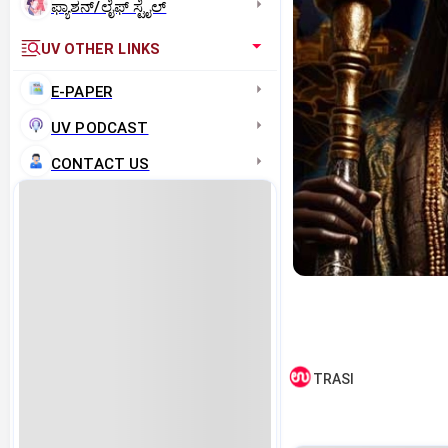
ಫ್ಯಾಶನ್/ಲೈಫ್‌ ಸ್ಟೈಲ್
UV OTHER LINKS
E-PAPER
UV PODCAST
CONTACT US
TRASI