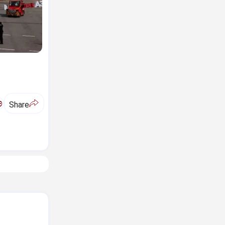
ಅ
Share