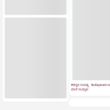
#ಚಿನ್ನದ ಸಂಪತ್ತು
#udayavani n
ಮಾಲಿ ಸಾಮ್ರಾಟ