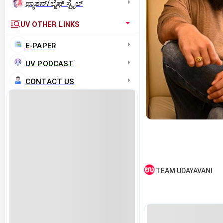
ಫ್ಯಾಶನ್/ಲೈಫ್‌ ಸ್ಟೈಲ್
UV OTHER LINKS
E-PAPER
UV PODCAST
CONTACT US
TEAM UDAYAVANI