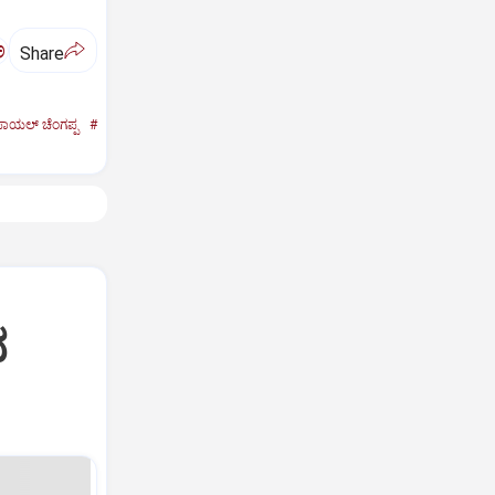
ಅ
Share
ಾಯಲ್‌ ಚೆಂಗಪ್ಪ
#
ದ