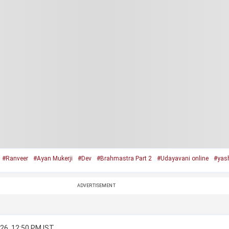
#Ranveer
#Ayan Mukerji
#Dev
#Brahmastra Part 2
#Udayavani online
#yas
ADVERTISEMENT
26, 12:50 PM IST