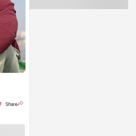
ಅ
Share