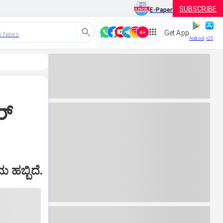
SUBSCRIBE
E-Paper
Get App
h News
Android
iOS
ರ್
ು ಹಬ್ಬಿದೆ.