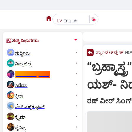
English
UV
ಸುದ್ದಿ ವಿಭಾಗಗಳು
ಸ್ಯಾಂಡಲ್‌ವುಡ್‌
NOV
ಸುದ್ದಿಗಳು
“ಬ್ರಹ್ಮಾಸ್ತ
ನಿಮ್ಮ ಜಿಲ್ಲೆ
ಕಾಮನ್‌ ವೆಲ್ತ್‌ ಗೇಮ್ಸ್‌
ಯಶ್‌- ನಿ
ಸಿನೆಮಾ
ಕ್ರೀಡೆ
ರಣ್‌ ವೀರ್‌ ಸಿಂಗ್
ವೆಬ್ ಎಕ್ಸ್‌ಕ್ಲೂಸಿವ್
ಕ್ರೈಮ್
ವೈವಿಧ್ಯ