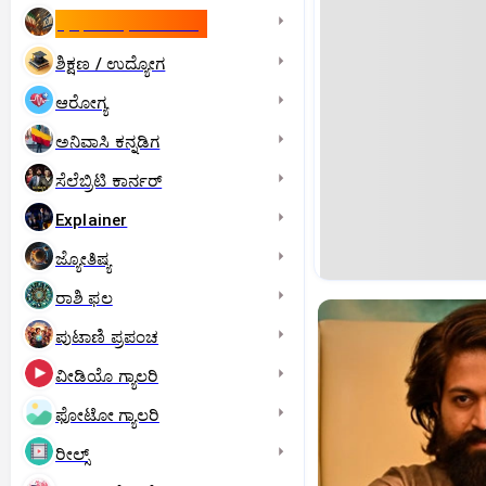
ಇಸ್ರೇಲ್- ಇರಾನ್‌ ಯುದ್ಧ
ಶಿಕ್ಷಣ / ಉದ್ಯೋಗ
ಆರೋಗ್ಯ
ಅನಿವಾಸಿ ಕನ್ನಡಿಗ
ಸೆಲೆಬ್ರಿಟಿ ಕಾರ್ನರ್‌
Explainer
ಜ್ಯೋತಿಷ್ಯ
ರಾಶಿ ಫಲ
ಪುಟಾಣಿ ಪ್ರಪಂಚ
ವೀಡಿಯೊ ಗ್ಯಾಲರಿ
ಫೋಟೋ ಗ್ಯಾಲರಿ
ರೀಲ್ಸ್