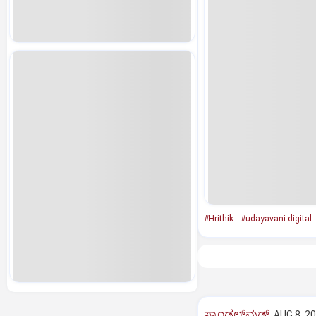
#Hrithik
#udayavani digital
ಸ್ಯಾಂಡಲ್‌ವುಡ್‌
AUG 8, 20