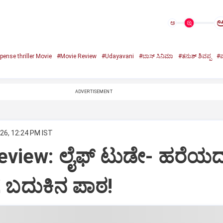
ಅ
ense thriller Movie
#Movie Review
#Udayavani
#ಬಾಸ್‌ ಸಿನಿಮಾ
#ತನುಶ್‌ ಶಿವಪ್ಪ
#ಪ
ADVERTISEMENT
26, 12:24 PM IST
eview: ಲೈಫ್‌ ಟುಡೇ- ಹರೆಯ
 ಬದುಕಿನ ಪಾಠ!