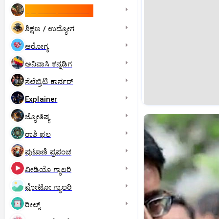
ಇಸ್ರೇಲ್- ಇರಾನ್‌ ಯುದ್ಧ
ಶಿಕ್ಷಣ / ಉದ್ಯೋಗ
ಆರೋಗ್ಯ
ಅನಿವಾಸಿ ಕನ್ನಡಿಗ
ಸೆಲೆಬ್ರಿಟಿ ಕಾರ್ನರ್‌
Explainer
ಜ್ಯೋತಿಷ್ಯ
ರಾಶಿ ಫಲ
ಪುಟಾಣಿ ಪ್ರಪಂಚ
ವೀಡಿಯೊ ಗ್ಯಾಲರಿ
ಫೋಟೋ ಗ್ಯಾಲರಿ
ರೀಲ್ಸ್