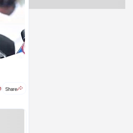
ಅ
Share