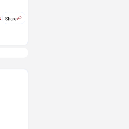
ಅ
Share