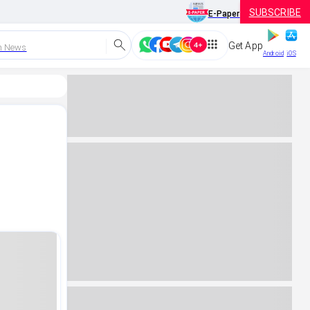
SUBSCRIBE
E-Paper
Get App
h News
Android
iOS