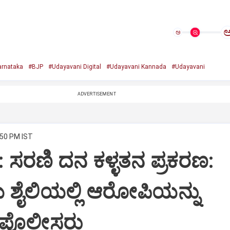
ಅ
arnataka
#BJP
#Udayavani Digital
#Udayavani Kannada
#Udayavani
ADVERTISEMENT
:50 PM IST
ಸರಣಿ ದನ ಕಳ್ಳತನ ಪ್ರಕರಣ:
 ಶೈಲಿಯಲ್ಲಿ ಆರೋಪಿಯನ್ನು
 ಪೊಲೀಸರು