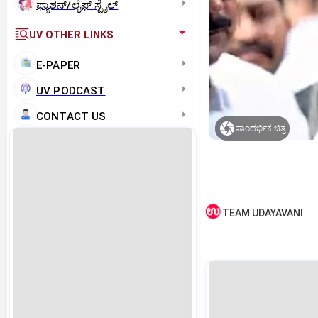
ಫ್ಯಾಶನ್/ಲೈಫ್‌ ಸ್ಟೈಲ್
UV OTHER LINKS
E-PAPER
UV PODCAST
CONTACT US
ಸಾಂದರ್ಭಿಕ ಚಿತ್ರ
TEAM UDAYAVANI