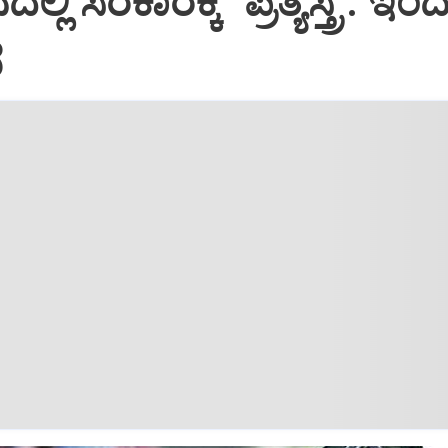
ಲಿ ಸರಕಾರಕ್ಕೆ "ಪ್ರತ್ಯಸ್ತ್ರ': ಇಂ
ೆ