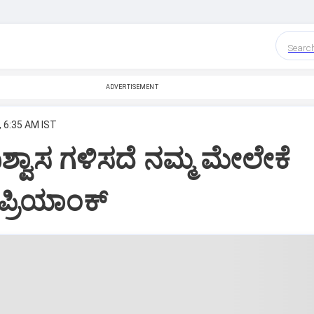
Searc
ADVERTISEMENT
, 6:35 AM IST
ಶ್ವಾಸ ಗಳಿಸದೆ ನಮ್ಮ ಮೇಲೇಕೆ
ರಿಯಾಂಕ್‌