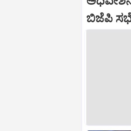
ಅಧಿವೇಶನದಲ್
ಬಿಜೆಪಿ ಸಭ