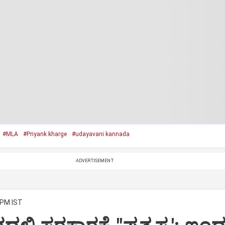
#MLA
#Priyank kharge
#udayavani kannada
ADVERTISEMENT
 PM IST