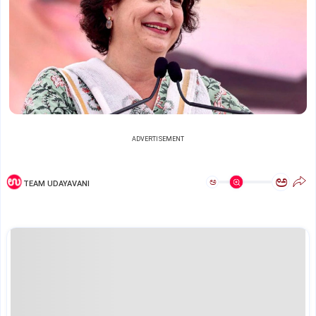
ADVERTISEMENT
ಅ
ಅ
TEAM UDAYAVANI