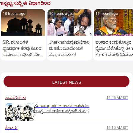
ಇನ್ನಷ್ಟು ಸುದ್ದಿ ಈ ವಿಭಾಗದಿಂದ
10 hours ago
10 hours ago
11 hours ago
SIR, ಮಸೀದಿಗಳ
Jharkhand:ಪ್ರತಿಭಟನಾನಿರತ
ಪರಿಹಾರ ಕಂಡುಕೊಳ್ಳುವ
ಧ್ವನಿವರ್ಧಕ ತೆರವು ವಿಚಾರ:
ಮಹತೊ ಬಣದೊಂದಿಗೆ
ಧೈರ್ಯ ಬೆಳೆಸಿಕೊಳ್ಳಿ: Gen
ಸುವೇಂದು ಅಧಿಕಾರಿ ಮೇಲೆ
ಸರ್ಕಾರ ಮಾತುಕತೆ
Z ಗಳಿಗೆ ಮೋದಿ ಕಿವಿಮಾ
ಒತ್ತಡ
LATEST NEWS
ಕಾಸರಗೋಡು
12:45 AM IST
Kasaragodu: ಬಾಲಕನ ಅಪಹರಣ
ಯತ್ನ : ಆರೋಪಿಗಳ ಪತ್ತೆಗಾಗಿ ಶೋಧ
ಕೊಡಗು
12:15 AM IST