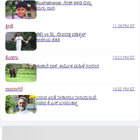
Kushalnagar: ಗೇಟ್ ಕಳಚಿ ಬಿದ್ದು
ಮಗು ಸಾವು
ಕ್ರೀಡೆ
11:06 PM IST
IND vs SL: ದೇವದತ್ತ ಪಡಿಕ್ಕಲ್‌
ಅಜೇಯ ಶತಕ
ಕೊಡಗು
10:23 PM IST
ಕಾಡಾನೆ ದಾಳಿ: ಕಾರ್ಮಿಕ ಮಹಿಳೆ ಗಂಭೀರ
ದಾವಣಗೆರೆ
10:02 PM IST
ಯಾವ ಖಾತೆ ನೀಡಿದರೂ ನಿಭಾಯಿಸುವೆ:
ಸಚಿವ ಕೆ.ಎಸ್.ಬಸವಂತಪ್ಪ