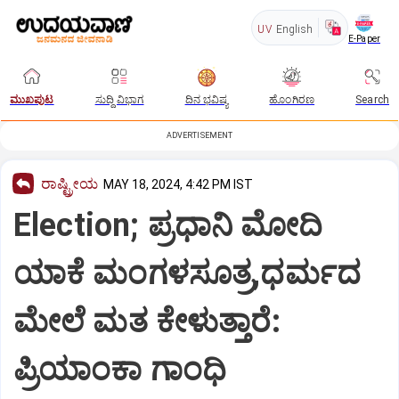
UV
English
E-Paper
ಮುಖಪುಟ
ಸುದ್ದಿ ವಿಭಾಗ
ದಿನ ಭವಿಷ್ಯ
ಹೊಂಗಿರಣ
Search
ADVERTISEMENT
ರಾಷ್ಟ್ರೀಯ
MAY 18, 2024, 4:42 PM IST
Election; ಪ್ರಧಾನಿ ಮೋದಿ
ಯಾಕೆ ಮಂಗಳಸೂತ್ರ,ಧರ್ಮದ
ಮೇಲೆ ಮತ ಕೇಳುತ್ತಾರೆ:
ಪ್ರಿಯಾಂಕಾ ಗಾಂಧಿ