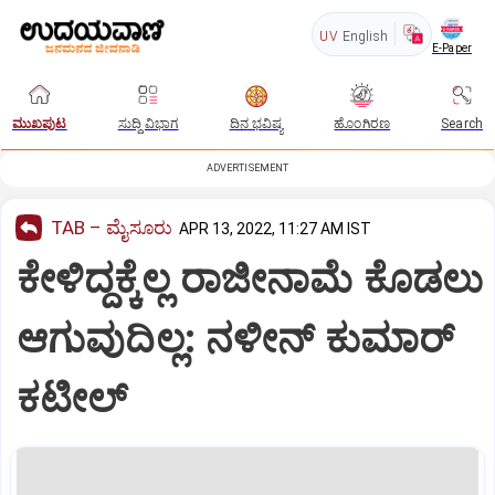
UV
English
E-Paper
ಮುಖಪುಟ
ಸುದ್ದಿ ವಿಭಾಗ
ದಿನ ಭವಿಷ್ಯ
ಹೊಂಗಿರಣ
Search
ADVERTISEMENT
TAB – ಮೈಸೂರು
APR 13, 2022, 11:27 AM IST
ಕೇಳಿದ್ದಕ್ಕೆಲ್ಲ ರಾಜೀನಾಮೆ ಕೊಡಲು
ಆಗುವುದಿಲ್ಲ: ನಳೀನ್ ಕುಮಾರ್
ಕಟೀಲ್