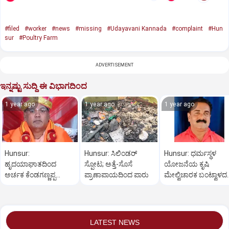
#filed
#worker
#news
#missing
#Udayavani Kannada
#complaint
#Hun
sur
#Poultry Farm
ADVERTISEMENT
ಇನ್ನಷ್ಟು ಸುದ್ದಿ ಈ ವಿಭಾಗದಿಂದ
1 year ago
1 year ago
1 year ago
Hunsur:
Hunsur: ಸಿಲಿಂಡರ್
Hunsur: ಧರ್ಮಸ್ಥಳ
ಹೃದಯಾಘಾತದಿಂದ
ಸ್ಪೋಟ; ಅತ್ತೆ-ಸೊಸೆ
ಯೋಜನೆಯ ಕೃಷಿ
ಅರ್ಚಕ ಕೆಂಡಗಣ್ಣಪ್ಪ
ಪ್ರಾಣಾಪಾಯದಿಂದ ಪಾರು
ಮೇಲ್ವಿಚಾರಕ ಬಂಟ್ವಾಳದ
ಲಿಂಗೈಕ್ಯ
ಅಪಘಾತದಲ್ಲಿ ಸಾ*ವು
LATEST NEWS