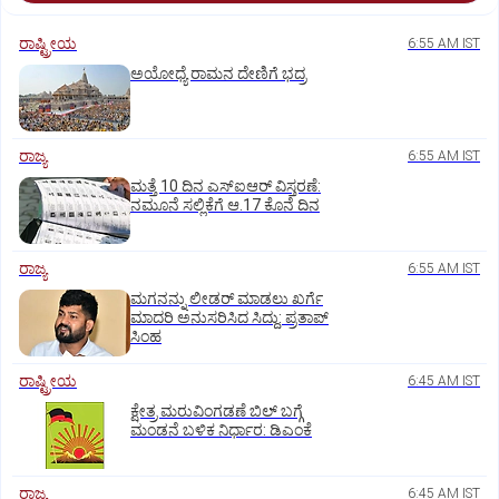
ರಾಷ್ಟ್ರೀಯ
6:55 AM IST
ಅಯೋಧ್ಯೆ ರಾಮನ ದೇಣಿಗೆ ಭದ್ರ
ರಾಜ್ಯ
6:55 AM IST
ಮತ್ತೆ 10 ದಿನ ಎಸ್‌ಐಆರ್‌ ವಿಸ್ತರಣೆ:
ನಮೂನೆ ಸಲ್ಲಿಕೆಗೆ ಆ.17 ಕೊನೆ ದಿನ
ರಾಜ್ಯ
6:55 AM IST
ಮಗನನ್ನು ಲೀಡರ್ ಮಾಡಲು ಖರ್ಗೆ
ಮಾದರಿ ಅನುಸರಿಸಿದ ಸಿದ್ದು: ಪ್ರತಾಪ್‌
ಸಿಂಹ
ರಾಷ್ಟ್ರೀಯ
6:45 AM IST
ಕ್ಷೇತ್ರ ಮರುವಿಂಗಡಣೆ ಬಿಲ್‌ ಬಗ್ಗೆ
ಮಂಡನೆ ಬಳಿಕ ನಿರ್ಧಾರ: ಡಿಎಂಕೆ
ರಾಜ್ಯ
6:45 AM IST