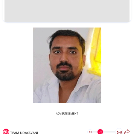
ADVERTISEMENT
ಅ
ಅ
TEAM UDAYAVANI