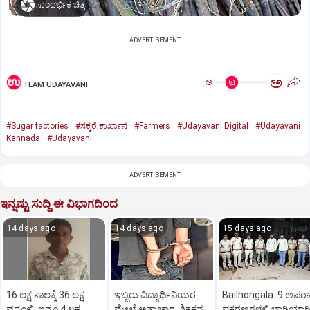
ಸಾಂದರ್ಭಿಕ ಚಿತ್ರ
ADVERTISEMENT
ಅ
ಅ
TEAM UDAYAVANI
#Sugar factories
#ಸಕ್ಕರೆ ಕಾರ್ಖಾನೆ
#Farmers
#Udayavani Digital
#Udayavani
Kannada
#Udayavani
ADVERTISEMENT
ಇನ್ನಷ್ಟು ಸುದ್ದಿ ಈ ವಿಭಾಗದಿಂದ
14 days ago
14 days ago
15 days ago
16 ಲಕ್ಷ ಸಾಲಕ್ಕೆ 36 ಲಕ್ಷ
ಇಬ್ಬರು ವಿದ್ಯಾರ್ಥಿನಿಯರ
Bailhongala: 9 ಅಪರ
ವಸೂಲಿ: ಇನ್ನೂ 4 ಲಕ್ಷ
ಮೇಲೆ ಅತ್ಯಾಚಾರ: ಶಿಕ್ಷಕನ
ಪ್ರಕರಣಗಳಲ್ಲಿ ಭಾಗಿಯಾಗಿದ