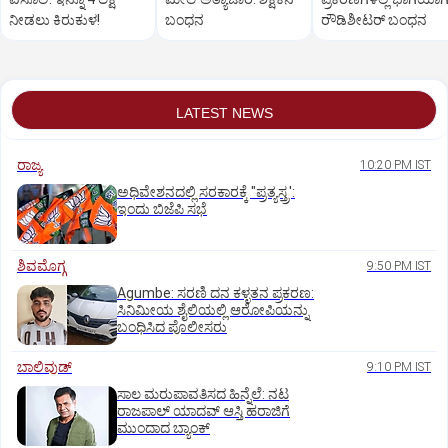
ನೀಡಲು ಕಿರುಕುಳ!
ಬಂಧನ
ರೌಡಿಶೀಟರ್ ಬಂಧನ
LATEST NEWS
ರಾಜ್ಯ
10:20 PM IST
ಅಧಿವೇಶನದಲ್ಲಿ ಸರಕಾರಕ್ಕೆ "ಪ್ರತ್ಯಸ್ತ್ರ':
ಇಂದು ಬಿಜೆಪಿ ಸಭೆ
ಶಿವಮೊಗ್ಗ
9:50 PM IST
Agumbe: ಸರಣಿ ದನ ಕಳ್ಳತನ ಪ್ರಕರಣ:
ಸಿನಿಮೀಯ ಶೈಲಿಯಲ್ಲಿ ಆರೋಪಿಯನ್ನು
ಬಂಧಿಸಿದ ಪೊಲೀಸರು
ಬಾಲಿವುಡ್‌
9:10 PM IST
ಸಾಲ ಮರುಪಾವತಿಸದ ಹಿನ್ನೆಲೆ: ನಟ
ರಾಜಪಾಲ್ ಯಾದವ್‌ ಆಸ್ತಿ ಹರಾಜಿಗೆ
ಮುಂದಾದ ಬ್ಯಾಂಕ್