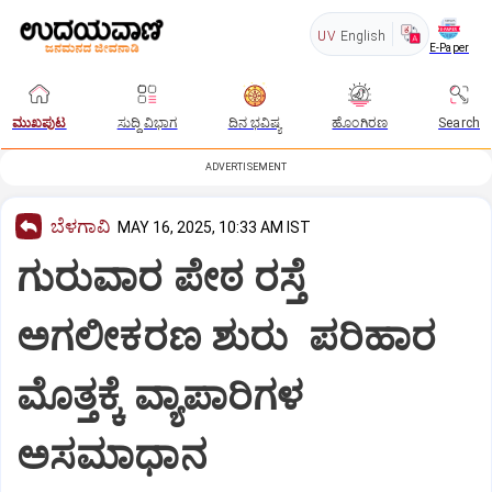
UV
English
E-Paper
ಮುಖಪುಟ
ಸುದ್ದಿ ವಿಭಾಗ
ದಿನ ಭವಿಷ್ಯ
ಹೊಂಗಿರಣ
Search
ADVERTISEMENT
ಬೆಳಗಾವಿ
MAY 16, 2025, 10:33 AM IST
ಗುರುವಾರ ಪೇಠ ರಸ್ತೆ
ಅಗಲೀಕರಣ ಶುರು ಪರಿಹಾರ
ಮೊತ್ತಕ್ಕೆ ವ್ಯಾಪಾರಿಗಳ
ಅಸಮಾಧಾನ