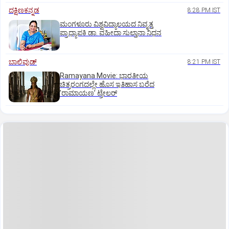
ದಕ್ಷಿಣಕನ್ನಡ
8:28 PM IST
ಮಂಗಳೂರು ವಿಶ್ವವಿದ್ಯಾಲಯದ ನಿವೃತ್ತ
ಪ್ರಾಧ್ಯಾಪಕಿ ಡಾ. ವಹೀದಾ ಸುಲ್ತಾನಾ ನಿಧನ
ಬಾಲಿವುಡ್‌
8:21 PM IST
Ramayana Movie: ಭಾರತೀಯ
ಚಿತ್ರರಂಗದಲ್ಲೇ ಹೊಸ ಇತಿಹಾಸ ಬರೆದ
ʼರಾಮಾಯಣʼ ಟ್ರೇಲರ್