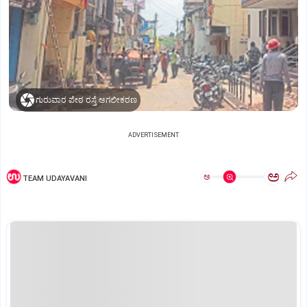
ಗುರುವಾರ ಪೇಠ ರಸ್ತೆ ಅಗಲೀಕರಣ
ADVERTISEMENT
ಅ
ಅ
TEAM UDAYAVANI