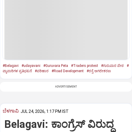
#Belagavi
#udayavani
#Guruvara Peta
#Traders protest
#ಗುರುವಾರ ಪೇಠ
#
ವ್ಯಾಪಾರಿಗಳ ಪ್ರತಿಭಟನೆ
#ಪರಿಹಾರ
#Road Development
#ರಸ್ತೆ ಅಗಲೀಕರಣ
ADVERTISEMENT
ಬೆಳಗಾವಿ
JUL 24, 2026, 1:17 PM IST
Belagavi: ಕಾಂಗ್ರೆಸ್‌ ವಿರುದ್ಧ