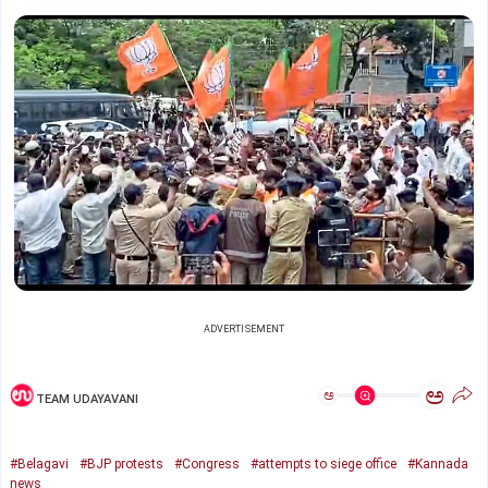
ADVERTISEMENT
ಅ
ಅ
TEAM UDAYAVANI
#Belagavi
#BJP protests
#Congress
#attempts to siege office
#Kannada
news