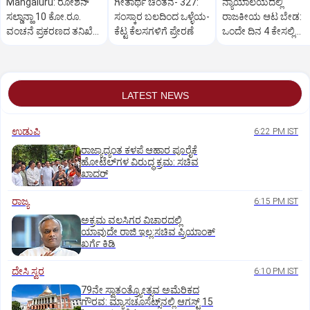
Mangaluru: ರೋಶನ್‌
ಗೀತಾರ್ಥ ಚಿಂತನೆ- 327:
ನ್ಯಾಯಾಲಯದಲ್ಲಿ
ಸಲ್ಡಾನ್ಹಾ 10 ಕೋ.ರೂ.
ಸಂಸ್ಕಾರ ಬಲದಿಂದ ಒಳ್ಳೆಯ-
ರಾಜಕೀಯ ಆಟ ಬೇಡ:
ವಂಚನೆ ಪ್ರಕರಣದ ತನಿಖೆ
ಕೆಟ್ಟ ಕೆಲಸಗಳಿಗೆ ಪ್ರೇರಣೆ
ಒಂದೇ ದಿನ 4 ಕೇಸಲ್ಲಿ
ಸಿಐಡಿಗೆ ವರ್ಗ
ಸುಪ್ರೀಂಕೋರ್ಟ್‌ ಅಭಿಮ
LATEST NEWS
ಉಡುಪಿ
6:22 PM IST
ರಾಜ್ಯಾದ್ಯಂತ ಕಳಪೆ ಆಹಾರ ಪೂರೈಕೆ
ಹೋಟೆಲ್‌ಗಳ ವಿರುದ್ಧ ಕ್ರಮ: ಸಚಿವ
ಖಾದರ್
ರಾಜ್ಯ
6:15 PM IST
ಅಕ್ರಮ ವಲಸಿಗರ ವಿಚಾರದಲ್ಲಿ
ಯಾವುದೇ ರಾಜಿ ಇಲ್ಲ:ಸಚಿವ ಪ್ರಿಯಾಂಕ್
ಖರ್ಗೆ ಕಿಡಿ
ದೇಸಿ ಸ್ವರ
6:10 PM IST
79ನೇ ಸ್ವಾತಂತ್ರ್ಯೋತ್ಸವ ಅಮೆರಿಕದ
ಗೌರವ: ಮ್ಯಾಸಚೂಸೆಟ್ಸ್‌ನಲ್ಲಿ ಆಗಸ್ಟ್‌ 15