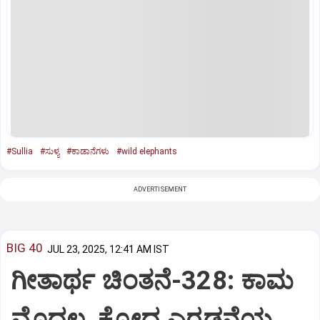
#Sullia
#ಸುಳ್ಯ
#ಕಾಡಾನೆಗಳು
#wild elephants
ADVERTISEMENT
BIG 40
JUL 23, 2025, 12:41 AM IST
ಗೀತಾರ್ಥ ಚಿಂತನೆ-328: ಕಾಮ
ಮೊದಲ, ಕ್ರೋಧ ಎರಡನೆಯ