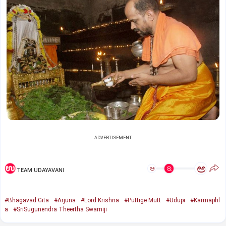
ADVERTISEMENT
ಅ
ಅ
TEAM UDAYAVANI
#Bhagavad Gita
#Arjuna
#Lord Krishna
#Puttige Mutt
#Udupi
#Karmaphl
a
#SriSugunendra Theertha Swamiji