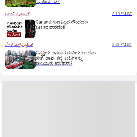
"ಇಂಡಿಯಾ ಡೇ'
ಯುವಿ ಫ್ಯೂಷನ್
6:10 PM IST
Garland: ಗುಣವಿಲ್ಲದ ಸೌಂದರ್ಯ
ಒಣಗಿದ ಹಾರದಂತೆ
ವೆಬ್ ಎಕ್ಸ್‌ಕ್ಲೂಸಿವ್
5:58 PM IST
ನಿವೃತ್ತಿಯ ಅನಂತರ ಚೀನಿಯರ ಬದುಕು
ಹೇಗೆ: ಹಾವು, ಕಪ್ಪೆ, ಕೀಟಗಳನ್ನು
ಚೀನಿಯರು ತಿನ್ನುತ್ತಾರಾ?