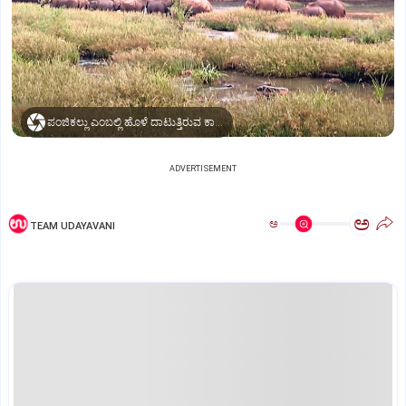
ಪಂಜಿಕಲ್ಲು ಎಂಬಲ್ಲಿ ಹೊಳೆ ದಾಟುತ್ತಿರುವ ಕಾಡಾನೆ ಹಿಂಡು (2023ರ ಚಿತ್ರ)
ADVERTISEMENT
ಅ
ಅ
TEAM UDAYAVANI