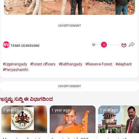
ADVERTISEMENT
ಅ
ಅ
TEAM UDAYAVANI
#Uppinangady
#forest officers
#Belthangady
#Reserve Forest
#elephant
#Periyashanthi
ADVERTISEMENT
ಇನ್ನಷ್ಟು ಸುದ್ದಿ ಈ ವಿಭಾಗದಿಂದ
1 year ago
1 year ago
1 year ago