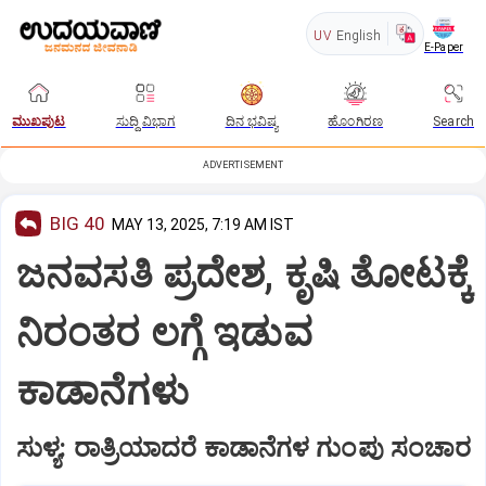
UV
English
E-Paper
ಮುಖಪುಟ
ಸುದ್ದಿ ವಿಭಾಗ
ದಿನ ಭವಿಷ್ಯ
ಹೊಂಗಿರಣ
Search
ADVERTISEMENT
BIG 40
MAY 13, 2025, 7:19 AM IST
ಜನವಸತಿ ಪ್ರದೇಶ, ಕೃಷಿ ತೋಟಕ್ಕೆ
ನಿರಂತರ ಲಗ್ಗೆ ಇಡುವ
ಕಾಡಾನೆಗಳು
ಸುಳ್ಯ: ರಾತ್ರಿಯಾದರೆ ಕಾಡಾನೆಗಳ ಗುಂಪು ಸಂಚಾರ