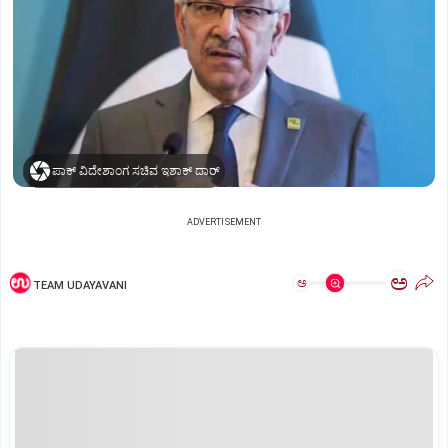
ಪಾಕ್‌ ವಿದೇಶಾಂಗ ಸಚಿವ ಇಶಾಕ್‌ ದಾರ್‌
ADVERTISEMENT
ಅ
ಅ
TEAM UDAYAVANI