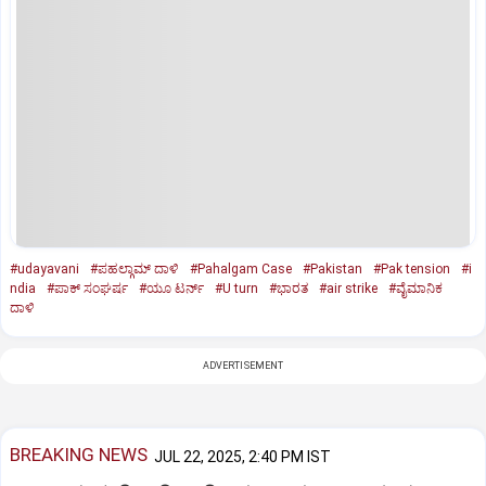
#udayavani
#ಪಹಲ್ಗಾಮ್ ದಾಳಿ
#Pahalgam Case
#Pakistan
#Pak tension
#i
ndia
#ಪಾಕ್‌ ಸಂಘರ್ಷ
#ಯೂ ಟರ್ನ್
#U turn
#ಭಾರತ
#air strike
#ವೈಮಾನಿಕ
ದಾಳಿ
ADVERTISEMENT
BREAKING NEWS
JUL 22, 2025, 2:40 PM IST