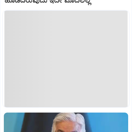
ಹೊಡೆದಿರುವುದು ಇದೇ ಮೊದಲಲ್ಲ