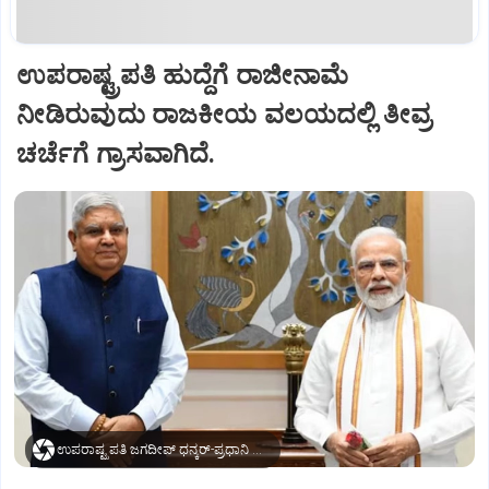
ಉಪರಾಷ್ಟ್ರಪತಿ ಹುದ್ದೆಗೆ ರಾಜೀನಾಮೆ
ನೀಡಿರುವುದು ರಾಜಕೀಯ ವಲಯದಲ್ಲಿ ತೀವ್ರ
ಚರ್ಚೆಗೆ ಗ್ರಾಸವಾಗಿದೆ.
ಉಪರಾಷ್ಟ್ರಪತಿ ಜಗದೀಪ್‌ ಧನ್ಕರ್-ಪ್ರಧಾನಿ ಮೋದಿ