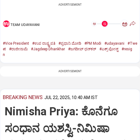
ADVERTISEMENT
ಅ
ಅ
TEAM UDAYAVANI
#Vice President
#ಉಪ ರಾಷ್ಟ್ರಪತಿ
#ಪ್ರಧಾನಿ ಮೋದಿ
#PM Modi
#udayavani
#Twe
et
#ರಾಜೀನಾಮೆ
#Jagdeep Dhankhar
#ಜಗದೀಪ್‌ ಧನ್‌ಕರ್‌
#ಎಕ್ಸ್‌ ಪೋಸ್ಟ್
#resig
n
ADVERTISEMENT
BREAKING NEWS
JUL 22, 2025, 10:40 AM IST
Nimisha Priya: ಕೊನೆಗೂ
ಸಂಧಾನ ಯಶಸ್ವಿ-ನಿಮಿಷಾ