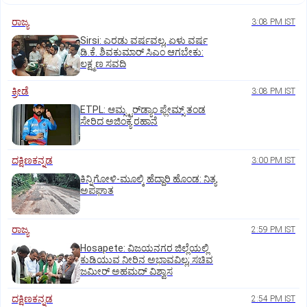
ರಾಜ್ಯ
3:08 PM IST
Sirsi: ಎರಡು ವರ್ಷವಲ್ಲ, ಏಳು ವರ್ಷ
ಡಿ.ಕೆ. ಶಿವಕುಮಾರ್ ಸಿಎಂ ಆಗಬೇಕು:
ಲಕ್ಷ್ಮಣ ಸವದಿ
ಕ್ರೀಡೆ
3:08 PM IST
ETPL: ಆಮ್ಸ್ಟರ್‌ಡ್ಯಾಂ ಫ್ಲೇಮ್ಸ್‌ ತಂಡ
ಸೇರಿದ ಅಜಿಂಕ್ಯ ರಹಾನೆ
ದಕ್ಷಿಣಕನ್ನಡ
3:00 PM IST
ಕಿನ್ನಿಗೋಳಿ-ಮೂಲ್ಕಿ ಹೆದ್ದಾರಿ ಹೊಂಡ: ನಿತ್ಯ
ಅಪಘಾತ
ರಾಜ್ಯ
2:59 PM IST
Hosapete: ವಿಜಯನಗರ ಜಿಲ್ಲೆಯಲ್ಲಿ
ಕುಡಿಯುವ ನೀರಿನ ಅಭಾವವಿಲ್ಲ; ಸಚಿವ
ಜಮೀರ್ ಅಹಮದ್ ವಿಶ್ವಾಸ
ದಕ್ಷಿಣಕನ್ನಡ
2:54 PM IST