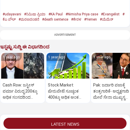
#udayavani
#ನಿಮಿಷಾ ಪ್ರಿಯಾ
#KA Paul
#Nimisha Priya case
#Evangelist
#
ಕೆಎ ಪೌಲ್
#ಮರಣದಂಡನೆ
#death sentence
#ಕೇರಳ
#Yemen
#ಯೆಮೆನ್‌
ADVERTISEMENT
ಇನ್ನಷ್ಟು ಸುದ್ದಿ ಈ ವಿಭಾಗದಿಂದ
1 year ago
1 year ago
1 year ago
Cash Row: ಜಸ್ಟೀಸ್‌
Stock Market:
Pak: ಜರ್ದಾರಿ ವಜಾಕ್ಕೆ
ವರ್ಮಾ ವಿರುದ್ಧ 200ಕ್ಕೂ
ಷೇರುಪೇಟೆ ಸೂಚ್ಯಂಕ
ತಂತ್ರಗಾರಿಕೆ- ಅಧ್ಯಕ್ಷಗಾದಿ
ಅಧಿಕ ಸಂಸದರಿಂದ
400ಕ್ಕೂ ಅಧಿಕ ಅಂಕ
ಮೇಲೆ ಸೇನಾ ಮುಖ್ಯಸ್ಥ
ಮಹಾಭಿಯೋಗಕ್ಕೆ
ಜಿಗಿತ-ದಿನಾಂತ್ಯದ
ಮುನೀರ್ ಚಿತ್ತ!
ಕೋರಿಕೆ…
ವಹಿವಾಟು ಅಂತ್ಯ
LATEST NEWS