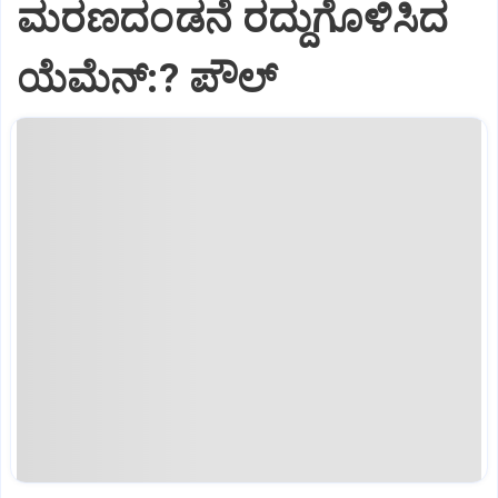
ಮರಣದಂಡನೆ ರದ್ದುಗೊಳಿಸಿದ
ಯೆಮೆನ್:? ಪೌಲ್