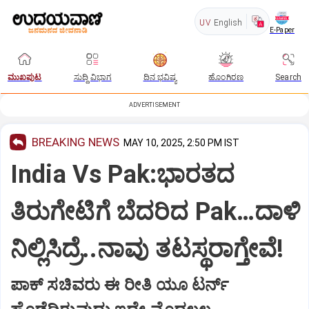
UV
English
E-Paper
ಮುಖಪುಟ
ಸುದ್ದಿ ವಿಭಾಗ
ದಿನ ಭವಿಷ್ಯ
ಹೊಂಗಿರಣ
Search
ADVERTISEMENT
BREAKING NEWS
MAY 10, 2025, 2:50 PM IST
India Vs Pak:ಭಾರತದ
ತಿರುಗೇಟಿಗೆ ಬೆದರಿದ Pak…ದಾಳಿ
ನಿಲ್ಲಿಸಿದ್ರೆ..ನಾವು ತಟಸ್ಥರಾಗ್ತೇವೆ!
ಪಾಕ್‌ ಸಚಿವರು ಈ ರೀತಿ ಯೂ ಟರ್ನ್‌