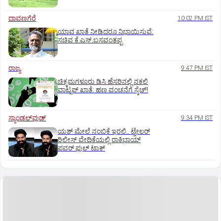
ದಾವಣಗೆರೆ
10:02 PM IST
ಯಾವ ಖಾತೆ ನೀಡಿದರೂ ನಿಭಾಯಿಸುವೆ:
ಸಚಿವ ಕೆ.ಎಸ್.ಬಸವಂತಪ್ಪ
ರಾಜ್ಯ
9:47 PM IST
ಚಿಕ್ಕಮಗಳೂರು ಡಿಸಿ ಹೆಸರಿನಲ್ಲಿ ನಕಲಿ
ವಾಟ್ಸಪ್ ಖಾತೆ: ಹಣ ವಂಚನೆಗೆ ಸ್ಕೆಚ್!
ಸ್ಯಾಂಡಲ್‌ವುಡ್‌
9:34 PM IST
ಯಶ್‌ ಮೇಲೆ ನಂಬಿಕೆ ಇರಲಿ.. ಟ್ರೇಲರ್‌
ರಿಲೀಸ್‌ ವೇದಿಕೆಯಲ್ಲಿ ರಾಕಿಭಾಯ್‌
ಪವರ್‌ ಫುಲ್‌ ಟಾಕ್