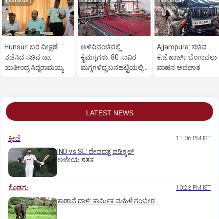
Yesterday
Yesterday
Yesterday
Hunsur: ಬರ ವೀಕ್ಷಣೆ
ಅಳಿವಿನಂಚಿನಲ್ಲಿ
Ajjampura: ಸಚಿವ
ನಡೆಸಿದ ಸಚಿವ ಡಾ.
ಕೈಮಗ್ಗಗಳು: 80 ಸಾವಿರ
ಕೆ.ಜೆ.ಜಾರ್ಜ್ ಬೆಂಗಾವಲು
ಯತೀಂದ್ರ ಸಿದ್ದರಾಮಯ್ಯ
ಮಗ್ಗಗಳಿದ್ದ ಬನಹಟ್ಟಿಯಲ್ಲಿ
ವಾಹನ ಅಪಘಾತ
ಉಳಿದಿರುವುದು ಕೇವಲ 18!
LATEST NEWS
ಕ್ರೀಡೆ
11:06 PM IST
IND vs SL: ದೇವದತ್ತ ಪಡಿಕ್ಕಲ್‌
ಅಜೇಯ ಶತಕ
ಕೊಡಗು
10:23 PM IST
ಕಾಡಾನೆ ದಾಳಿ: ಕಾರ್ಮಿಕ ಮಹಿಳೆ ಗಂಭೀರ