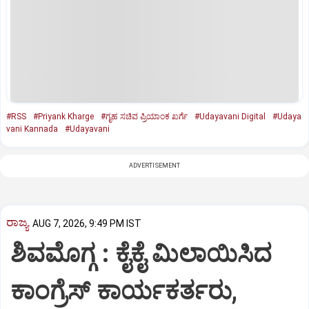
#RSS
#Priyank Kharge
#ಗೃಹ ಸಚಿವ ಪ್ರಿಯಾಂಕ ಖರ್ಗೆ
#Udayavani Digital
#Udaya
vani Kannada
#Udayavani
ADVERTISEMENT
ರಾಜ್ಯ
AUG 7, 2026, 9:49 PM IST
ಶಿವಮೊಗ್ಗ : ಕೈಕೈ ಮಿಲಾಯಿಸಿದ
ಕಾಂಗ್ರೆಸ್ ಕಾರ್ಯಕರ್ತರು,