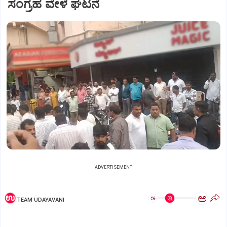
ಸಂಗ್ರಹ ವೇಳೆ ಘಟನೆ
ADVERTISEMENT
ಅ
ಅ
TEAM UDAYAVANI