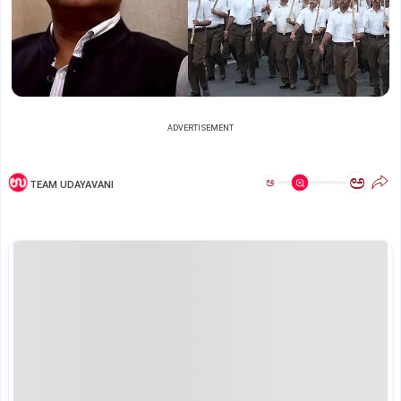
ADVERTISEMENT
ಅ
ಅ
TEAM UDAYAVANI