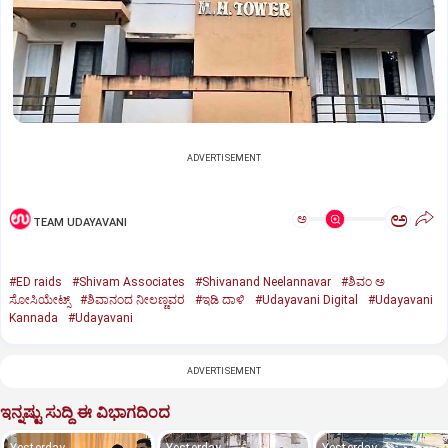
ADVERTISEMENT
ಅ
ಅ
TEAM UDAYAVANI
#ED raids
#Shivam Associates
#Shivanand Neelannavar
#ಶಿವಂ ಅ
ಸೋಸಿಯೇಟ್ಸ್
#ಶಿವಾನಂದ ನೀಲಣ್ಣವರ
#ಇಡಿ ದಾಳಿ
#Udayavani Digital
#Udayavani
Kannada
#Udayavani
ADVERTISEMENT
ಇನ್ನಷ್ಟು ಸುದ್ದಿ ಈ ವಿಭಾಗದಿಂದ