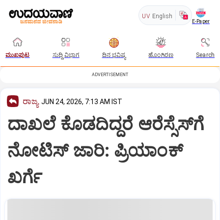
UV
English
E-Paper
ಮುಖಪುಟ
ಸುದ್ದಿ ವಿಭಾಗ
ದಿನ ಭವಿಷ್ಯ
ಹೊಂಗಿರಣ
Search
ADVERTISEMENT
ರಾಜ್ಯ
JUN 24, 2026, 7:13 AM IST
ದಾಖಲೆ ಕೊಡದಿದ್ದರೆ ಆರೆಸ್ಸೆಸ್‌ಗೆ
ನೋಟಿಸ್ ಜಾರಿ: ಪ್ರಿಯಾಂಕ್‌
ಖರ್ಗೆ