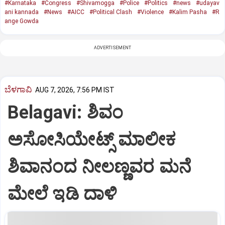
#Karnataka
#Congress
#Shivamogga
#Police
#Politics
#news
#udayav
ani kannada
#News
#AICC
#Political Clash
#Violence
#Kalim Pasha
#R
ange Gowda
ADVERTISEMENT
ಬೆಳಗಾವಿ
AUG 7, 2026, 7:56 PM IST
Belagavi: ಶಿವಂ
ಅಸೋಸಿಯೇಟ್ಸ್ ಮಾಲೀಕ
ಶಿವಾನಂದ ನೀಲಣ್ಣವರ ಮನೆ
ಮೇಲೆ ಇಡಿ‌ ದಾಳಿ