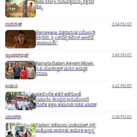
Kids Story: ಗುರುಪತ್ನಿಯನ್ನು ರಕ್ಷಿಸಿದ
ಶಿಷ್ಯ
ಬಾಲಿವುಡ್‌
5:54 PM IST
Ramayana: ವಿಶ್ವದಾದ್ಯಂತ ಬರೋಬ್ಬರಿ
59,000 ಸ್ಕ್ರೀನ್‌ನಲ್ಲಿ ರಿಲೀಸ್‌ ಆಗಲಿದೆ
'ರಾಮಾಯಣ'
ಸ್ಯಾಂಡಲ್‌ವುಡ್‌
5:49 PM IST
Karnata Balam Ajeyam Movie:
ಸಿ.ಪಿ.ಯೋಗೀಶ್ವರ್‌ ಮಗನ ಅದ್ಧೂರಿ
ಸಿನಿಮಾ
ಉಡುಪಿ
5:42 PM IST
ಕಡಲ್ಕೊರೆತ ತಡೆಗೆ ತಡೆಗೋಡೆ
ನಿರ್ಮಾಣ: ಕೇಂದ್ರದ ಅನುಮೋದನೆ
ದೊರೆತ ತಕ್ಷಣ ಕಾಮಗಾರಿ:ಸಚಿವ ಖಾದರ್
ಯಾದಗಿರಿ
5:39 PM IST
Yadgiri: ಕಡೆಚೂರು-ಬಾಡಿಯಾಳ್ ನಲ್ಲಿ
ಮತ್ತೊಂದು ಅವಘಡ: ಕಾರ್ಮಿಕ ಅಸ್ವಸ್ಥ