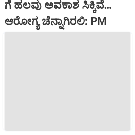
ಗೆ ಹಲವು ಅವಕಾಶ ಸಿಕ್ಕಿವೆ…
ಆರೋಗ್ಯ ಚೆನ್ನಾಗಿರಲಿ: PM