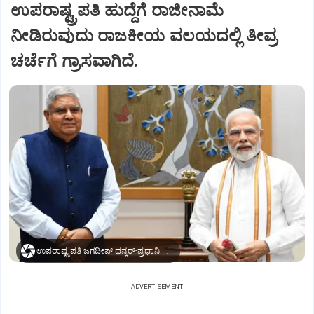
ಉಪರಾಷ್ಟ್ರಪತಿ ಹುದ್ದೆಗೆ ರಾಜೀನಾಮೆ
ನೀಡಿರುವುದು ರಾಜಕೀಯ ವಲಯದಲ್ಲಿ ತೀವ್ರ
ಚರ್ಚೆಗೆ ಗ್ರಾಸವಾಗಿದೆ.
ಉಪರಾಷ್ಟ್ರಪತಿ ಜಗದೀಪ್‌ ಧನ್ಕರ್-ಪ್ರಧಾನಿ ಮೋದಿ
ADVERTISEMENT