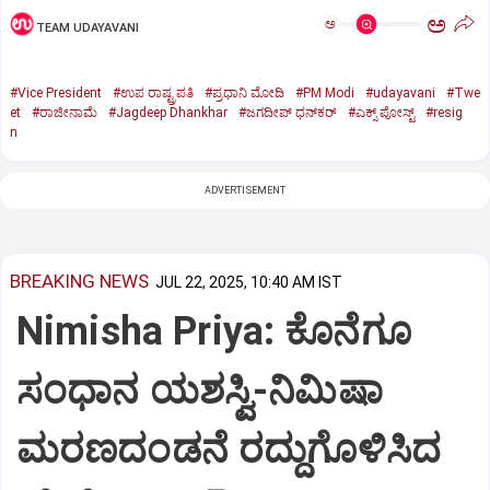
ಅ
ಅ
TEAM UDAYAVANI
#Vice President
#ಉಪ ರಾಷ್ಟ್ರಪತಿ
#ಪ್ರಧಾನಿ ಮೋದಿ
#PM Modi
#udayavani
#Twe
et
#ರಾಜೀನಾಮೆ
#Jagdeep Dhankhar
#ಜಗದೀಪ್‌ ಧನ್‌ಕರ್‌
#ಎಕ್ಸ್‌ ಪೋಸ್ಟ್
#resig
n
ADVERTISEMENT
BREAKING NEWS
JUL 22, 2025, 10:40 AM IST
Nimisha Priya: ಕೊನೆಗೂ
ಸಂಧಾನ ಯಶಸ್ವಿ-ನಿಮಿಷಾ
ಮರಣದಂಡನೆ ರದ್ದುಗೊಳಿಸಿದ