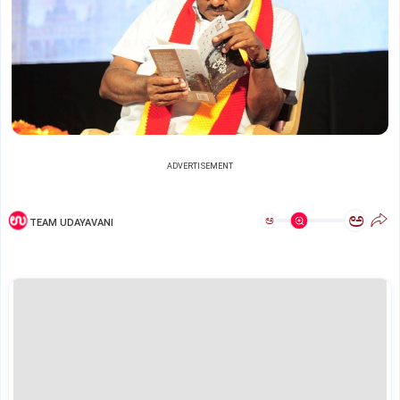
ADVERTISEMENT
ಅ
ಅ
TEAM UDAYAVANI