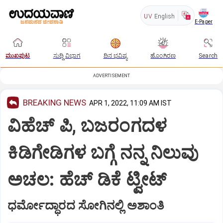
UV
English
E-Paper
ಮುಖಪುಟ
ಸುದ್ದಿ ವಿಭಾಗ
ದಿನ ಭವಿಷ್ಯ
ಹೊಂಗಿರಣ
Search
ADVERTISEMENT
BREAKING NEWS
APR 1, 2022, 11:09 AM IST
ವಿಹೆಚ್ ಪಿ, ಬಜರಂಗದಳ
ಕಿಡಿಗೇಡಿಗಳ ಬಗ್ಗೆ ನನ್ನ ನಿಲುವು
ಅಚಲ: ಹೆಚ್ ಡಿಕೆ ಟ್ವೀಟ್
ಧರ್ಮೋದ್ಧಾರದ ಸೋಗಿನಲ್ಲಿ ಅಶಾಂತಿ