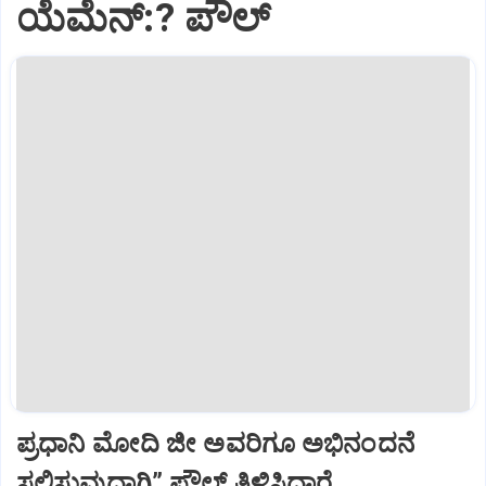
ಯೆಮೆನ್:? ಪೌಲ್
ಪ್ರಧಾನಿ ಮೋದಿ ಜೀ ಅವರಿಗೂ ಅಭಿನಂದನೆ
ಸಲ್ಲಿಸುವುದಾಗಿ” ಪೌಲ್‌ ತಿಳಿಸಿದ್ದಾರೆ.