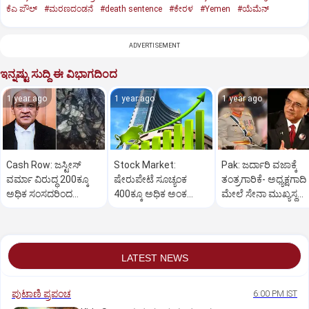
ಕೆಎ ಪೌಲ್
#ಮರಣದಂಡನೆ
#death sentence
#ಕೇರಳ
#Yemen
#ಯೆಮೆನ್‌
ADVERTISEMENT
ಇನ್ನಷ್ಟು ಸುದ್ದಿ ಈ ವಿಭಾಗದಿಂದ
1 year ago
1 year ago
1 year ago
Cash Row: ಜಸ್ಟೀಸ್‌
Stock Market:
Pak: ಜರ್ದಾರಿ ವಜಾಕ್ಕೆ
ವರ್ಮಾ ವಿರುದ್ಧ 200ಕ್ಕೂ
ಷೇರುಪೇಟೆ ಸೂಚ್ಯಂಕ
ತಂತ್ರಗಾರಿಕೆ- ಅಧ್ಯಕ್ಷಗಾದಿ
ಅಧಿಕ ಸಂಸದರಿಂದ
400ಕ್ಕೂ ಅಧಿಕ ಅಂಕ
ಮೇಲೆ ಸೇನಾ ಮುಖ್ಯಸ್ಥ
ಮಹಾಭಿಯೋಗಕ್ಕೆ
ಜಿಗಿತ-ದಿನಾಂತ್ಯದ
ಮುನೀರ್ ಚಿತ್ತ!
ಕೋರಿಕೆ…
ವಹಿವಾಟು ಅಂತ್ಯ
LATEST NEWS
ಪುಟಾಣಿ ಪ್ರಪಂಚ
6:00 PM IST