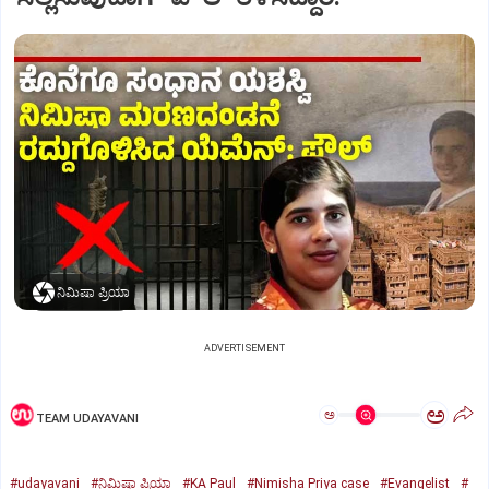
ನಿಮಿಷಾ ಪ್ರಿಯಾ
ADVERTISEMENT
ಅ
ಅ
TEAM UDAYAVANI
#udayavani
#ನಿಮಿಷಾ ಪ್ರಿಯಾ
#KA Paul
#Nimisha Priya case
#Evangelist
#