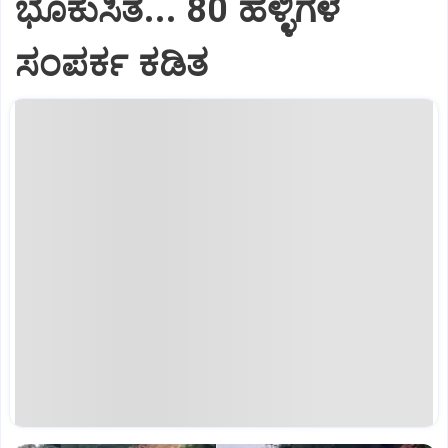
ಭೂಕುಸಿತ... 80 ಹಳ್ಳಿಗಳ
ಸಂಪರ್ಕ ಕಡಿತ