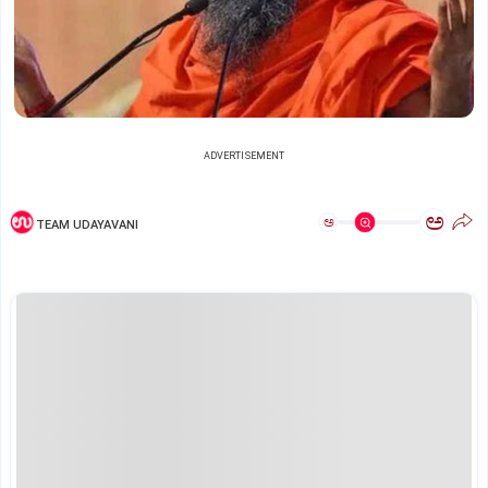
ADVERTISEMENT
ಅ
ಅ
TEAM UDAYAVANI