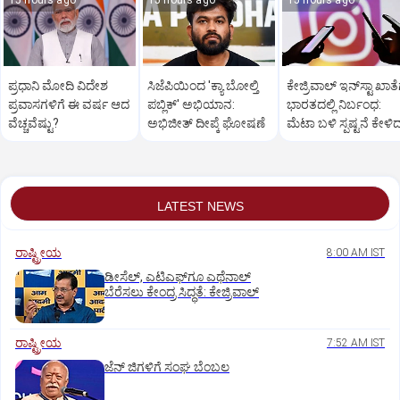
15 hours ago
15 hours ago
15 hours ago
ಪ್ರಧಾನಿ ಮೋದಿ ವಿದೇಶ
ಸಿಜೆಪಿಯಿಂದ 'ಕ್ಯಾ ಬೋಲ್ತಿ
ಕೇಜ್ರಿವಾಲ್‌ ಇನ್‌ಸ್ಟಾ ಖಾತೆ
ಪ್ರವಾಸಗಳಿಗೆ ಈ ವರ್ಷ ಆದ
ಪಬ್ಲಿಕ್' ಅಭಿಯಾನ:
ಭಾರತದಲ್ಲಿ ನಿರ್ಬಂಧ:
ವೆಚ್ಚವೆಷ್ಟು?
ಅಭಿಜೀತ್ ದೀಪ್ಕೆ ಘೋಷಣೆ
ಮೆಟಾ ಬಳಿ ಸ್ಪಷ್ಟನೆ ಕೇಳಿ
ಆಪ್ ನಾಯಕ
LATEST NEWS
ರಾಷ್ಟ್ರೀಯ
8:00 AM IST
ಡೀಸೆಲ್‌, ಎಟಿಎಫ್‌ಗೂ ಎಥೆನಾಲ್‌
ಬೆರೆಸಲು ಕೇಂದ್ರ ಸಿದ್ಧತೆ: ಕೇಜ್ರಿವಾಲ್‌
ರಾಷ್ಟ್ರೀಯ
7:52 AM IST
ಜೆನ್‌ ಜಿಗಳಿಗೆ ಸಂಘ ಬೆಂಬಲ