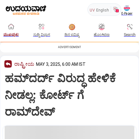
UV
English
E-Paper
ಮುಖಪುಟ
ಸುದ್ದಿ ವಿಭಾಗ
ದಿನ ಭವಿಷ್ಯ
ಹೊಂಗಿರಣ
Search
ADVERTISEMENT
ರಾಷ್ಟ್ರೀಯ
MAY 3, 2025, 6:00 AM IST
ಹಮ್‌ದರ್ದ್‌ ವಿರುದ್ಧ ಹೇಳಿಕೆ
ನೀಡಲ್ಲ: ಕೋರ್ಟ್ ಗೆ
ರಾಮ್‌ದೇವ್‌