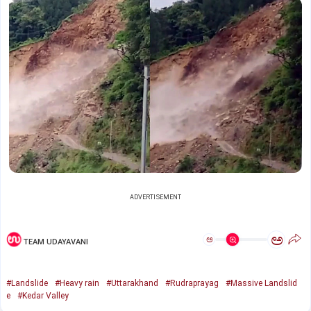
ADVERTISEMENT
ಅ
ಅ
TEAM UDAYAVANI
#Landslide
#Heavy rain
#Uttarakhand
#Rudraprayag
#Massive Landslid
e
#Kedar Valley