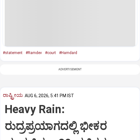
#statement
#Ramdev
#court
#Hamdard
ADVERTISEMENT
ರಾಷ್ಟ್ರೀಯ
AUG 6, 2026, 5:41 PM IST
Heavy Rain:
ರುದ್ರಪ್ರಯಾಗದಲ್ಲಿ ಭೀಕರ