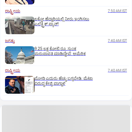
ರಾಷ್ಟ್ರೀಯ
7:50 AM IST
ಲಕ್ನೋ ಹೆದ್ದಾರಿಯಲ್ಲಿ ನೀರು ಇಂಗಿಸಲು
ಎಲೆಕ್ಟ್ರಿಕ್‌ ಫ್ಯಾನ್‌!
ಜಗತ್ತು
7:40 AM IST
9.25 ಲಕ್ಷ ಕೋಟಿ ರೂ. ಸುಂಕ
ಮರುಪಾವತಿ ಮಾಡಿದ್ದೇವೆ: ಅಮೆರಿಕ
ರಾಷ್ಟ್ರೀಯ
7:40 AM IST
ಮೋದಿ ಎದುರು ಹೆಚ್ಚು ಬಗ್ಗಬೇಡಿ: ಮೆಟಾ
ವಿರುದ್ಧ ಕೇಜ್ರಿ ವಾಗ್ದಾಳಿ