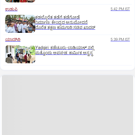
ಉಡುಪಿ
5:42 PM IST
ಕಡಲ್ಕೊರೆತ ತಡೆಗೆ ತಡೆಗೋಡೆ
ನಿರ್ಮಾಣ: ಕೇಂದ್ರದ ಅನುಮೋದನೆ
ದೊರೆತ ತಕ್ಷಣ ಕಾಮಗಾರಿ:ಸಚಿವ ಖಾದರ್
ಯಾದಗಿರಿ
5:39 PM IST
Yadgiri: ಕಡೆಚೂರು-ಬಾಡಿಯಾಳ್ ನಲ್ಲಿ
ಮತ್ತೊಂದು ಅವಘಡ: ಕಾರ್ಮಿಕ ಅಸ್ವಸ್ಥ