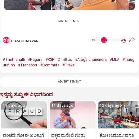
ADVERTISEMENT
ಅ
ಅ
TEAM UDAYAVANI
#Thirthahalli
#Nagara
#KSRTC
#Bus
#Araga Jnanendra
#MLA
#Inaug
uration
#Transport
#Commute
#Travel.
ADVERTISEMENT
ಇನ್ನಷ್ಟು ಸುದ್ದಿ ಈ ವಿಭಾಗದಿಂದ
11 days ago
11 days ago
12 days ago
ವಂಚನೆ: ಸೋಪ್‌ ಖರೀದಿಗೆ
ಪಕ್ಕದ ಮನೇಲಿ ಗಂಡು
ಕೋಣಂದೂರು: ವಸತಿ