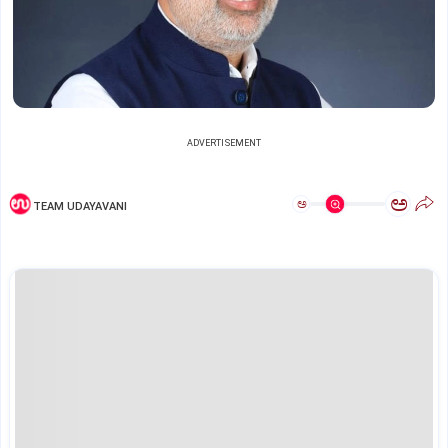
ADVERTISEMENT
ಅ
ಅ
TEAM UDAYAVANI