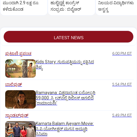
ಮುಂದಾಗಿ 2.9 ಲಕ್ಷ ರೂ.
ಹುಟ್ಟಿದ್ದಕ್ಕೆ ಕಾಂಗ್ರೆಸ್‌
ನಿಲಯದ ವಿದ್ಯಾರ್ಥಿಗಳು
ಕಳೆದುಕೊಂಡ
ಸಂಭ್ರಮ : ಬಿವೈಆರ್
ಅಸ್ವಸ್ಥ
LATEST NEWS
ಪುಟಾಣಿ ಪ್ರಪಂಚ
6:00 PM IST
Kids Story: ಗುರುಪತ್ನಿಯನ್ನು ರಕ್ಷಿಸಿದ
ಶಿಷ್ಯ
ಬಾಲಿವುಡ್‌
5:54 PM IST
Ramayana: ವಿಶ್ವದಾದ್ಯಂತ ಬರೋಬ್ಬರಿ
59,000 ಸ್ಕ್ರೀನ್‌ನಲ್ಲಿ ರಿಲೀಸ್‌ ಆಗಲಿದೆ
'ರಾಮಾಯಣ'
ಸ್ಯಾಂಡಲ್‌ವುಡ್‌
5:49 PM IST
Karnata Balam Ajeyam Movie:
ಸಿ.ಪಿ.ಯೋಗೀಶ್ವರ್‌ ಮಗನ ಅದ್ಧೂರಿ
ಸಿನಿಮಾ