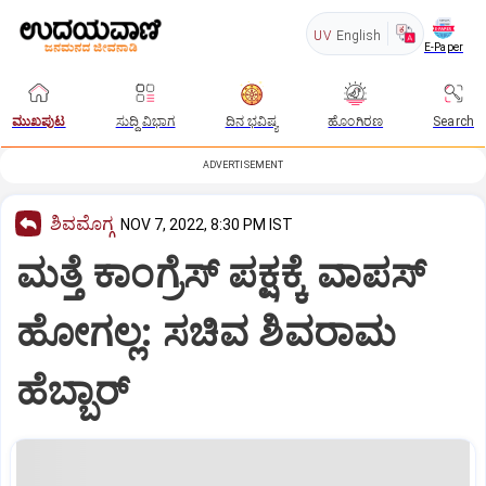
UV
English
E-Paper
ಮುಖಪುಟ
ಸುದ್ದಿ ವಿಭಾಗ
ದಿನ ಭವಿಷ್ಯ
ಹೊಂಗಿರಣ
Search
ADVERTISEMENT
ಶಿವಮೊಗ್ಗ
NOV 7, 2022, 8:30 PM IST
ಮತ್ತೆ ಕಾಂಗ್ರೆಸ್‌ ಪಕ್ಷಕ್ಕೆ ವಾಪಸ್‌
ಹೋಗಲ್ಲ: ಸಚಿವ ಶಿವರಾಮ
ಹೆಬ್ಬಾರ್