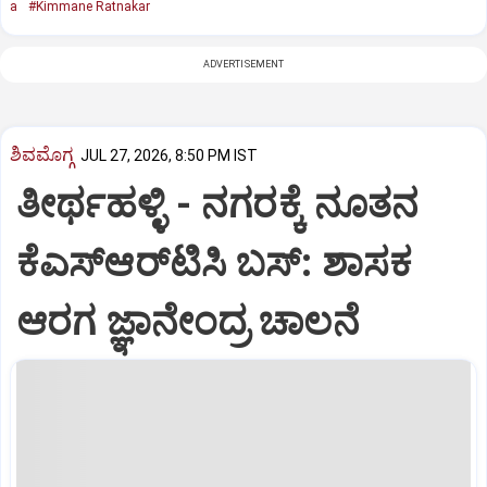
a
#Kimmane Ratnakar
ADVERTISEMENT
ಶಿವಮೊಗ್ಗ
JUL 27, 2026, 8:50 PM IST
ತೀರ್ಥಹಳ್ಳಿ - ನಗರಕ್ಕೆ ನೂತನ
ಕೆಎಸ್ಆರ್‌ಟಿಸಿ ಬಸ್: ಶಾಸಕ
ಆರಗ ಜ್ಞಾನೇಂದ್ರ ಚಾಲನೆ