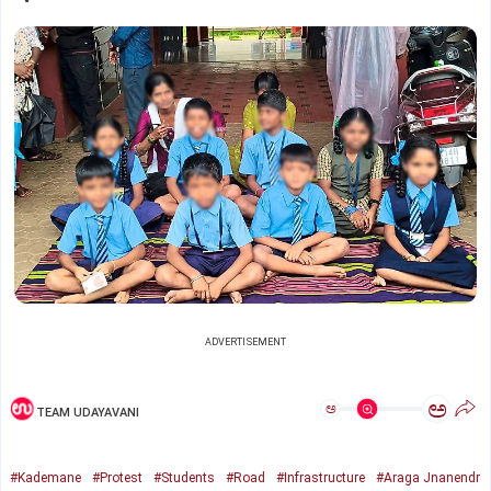
ADVERTISEMENT
ಅ
ಅ
TEAM UDAYAVANI
#Kademane
#Protest
#Students
#Road
#Infrastructure
#Araga Jnanendr