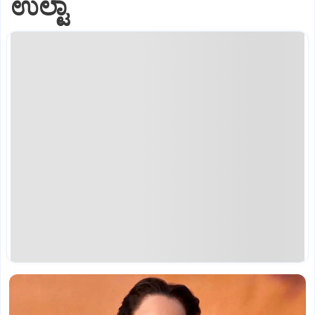
ಉಲ್ಟಾ