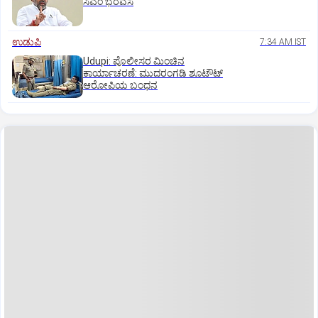
ಸಿಎಂ ಭರವಸೆ
ಉಡುಪಿ
7:34 AM IST
Udupi: ಪೊಲೀಸರ ಮಿಂಚಿನ
ಕಾರ್ಯಾಚರಣೆ: ಮುದರಂಗಡಿ ಶೂಟೌಟ್‌
ಆರೋಪಿಯ ಬಂಧನ