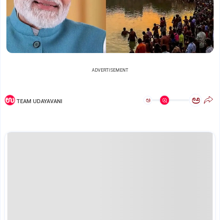
ADVERTISEMENT
ಅ
ಅ
TEAM UDAYAVANI