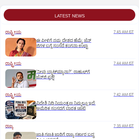
LATEST NEWS
ರಾಷ್ಟ್ರೀಯ
7:45 AM IST
ಈ ಪೀಳಿಗೆ ನಮ್ಮ ದೇಶದ ಹೆಮ್ಮೆ: ಜೆನ್‌
ಜಿಗಳ ಬಗ್ಗೆ ಸಂಸದೆ ಕಂಗನಾ ಉಲ್ಟಾ
ರಾಷ್ಟ್ರೀಯ
7:44 AM IST
‘ನೀವು ಬ್ಯಾಟ್‌ಮ್ಯಾನಾ?’: ರಾಹುಲ್‌ಗೆ
ಜೆನ್‌ಜಿ ಪ್ರಶ್ನೆ!
ರಾಷ್ಟ್ರೀಯ
7:42 AM IST
ವಿದೇಶಿ ನಿಧಿ ನಿಯಂತ್ರಣ ನಿಮ್ಮಲ್ಲೂ ಇದೆ:
ಅಮೆರಿಕ ಸಂಸದಗೆ ಭಾರತ ಚಾಟಿ
ರಾಜ್ಯ
7:35 AM IST
ಜಾತಿ ಗಣತಿ ಜಾರಿಗೆ ರಾಜ್ಯ ಸರ್ಕಾರ ಬದ್ಧ: