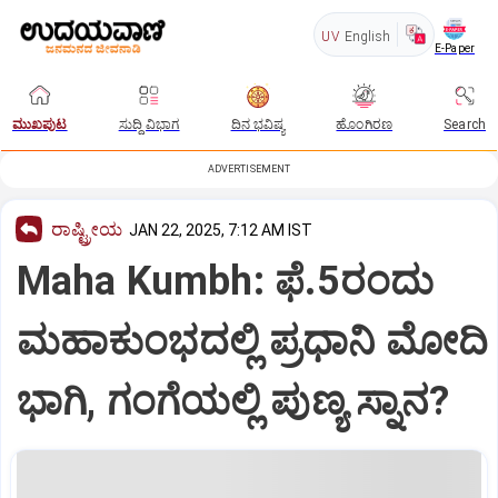
UV
English
E-Paper
ಮುಖಪುಟ
ಸುದ್ದಿ ವಿಭಾಗ
ದಿನ ಭವಿಷ್ಯ
ಹೊಂಗಿರಣ
Search
ADVERTISEMENT
ರಾಷ್ಟ್ರೀಯ
JAN 22, 2025, 7:12 AM IST
Maha Kumbh: ಫೆ.5ರಂದು
ಮಹಾಕುಂಭದಲ್ಲಿ ಪ್ರಧಾನಿ ಮೋದಿ
ಭಾಗಿ, ಗಂಗೆಯಲ್ಲಿ ಪುಣ್ಯ ಸ್ನಾನ?