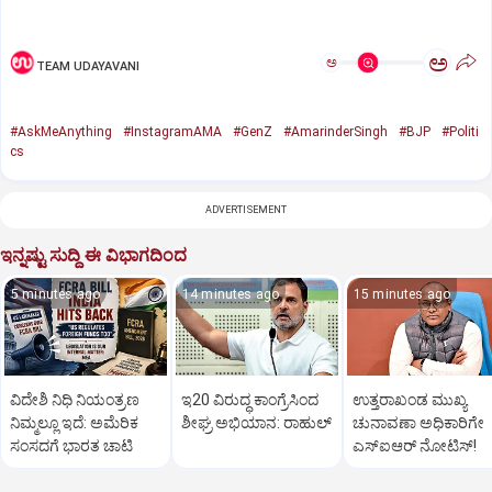
ಅ
ಅ
TEAM UDAYAVANI
#AskMeAnything
#InstagramAMA
#GenZ
#AmarinderSingh
#BJP
#Politi
cs
ADVERTISEMENT
ಇನ್ನಷ್ಟು ಸುದ್ದಿ ಈ ವಿಭಾಗದಿಂದ
5 minutes ago
14 minutes ago
15 minutes ago
ವಿದೇಶಿ ನಿಧಿ ನಿಯಂತ್ರಣ
ಇ20 ವಿರುದ್ಧ ಕಾಂಗ್ರೆಸಿಂದ
ಉತ್ತರಾಖಂಡ ಮುಖ್ಯ
ನಿಮ್ಮಲ್ಲೂ ಇದೆ: ಅಮೆರಿಕ
ಶೀಘ್ರ ಅಭಿಯಾನ: ರಾಹುಲ್‌
ಚುನಾವಣಾ ಅಧಿಕಾರಿಗೇ
ಸಂಸದಗೆ ಭಾರತ ಚಾಟಿ
ಎಸ್‌ಐಆರ್ ನೋಟಿಸ್!