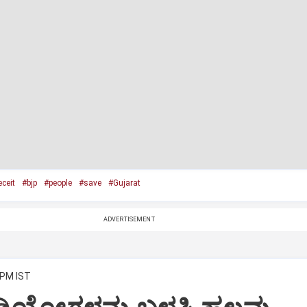
ceit
#bjp
#people
#save
#Gujarat
ADVERTISEMENT
 PM IST