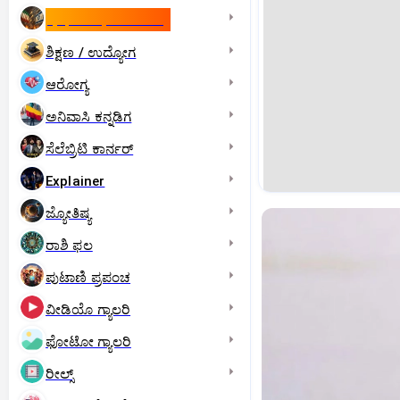
ಇಸ್ರೇಲ್- ಇರಾನ್‌ ಯುದ್ಧ
ಶಿಕ್ಷಣ / ಉದ್ಯೋಗ
ಆರೋಗ್ಯ
ಅನಿವಾಸಿ ಕನ್ನಡಿಗ
ಸೆಲೆಬ್ರಿಟಿ ಕಾರ್ನರ್‌
Explainer
ಜ್ಯೋತಿಷ್ಯ
ರಾಶಿ ಫಲ
ಪುಟಾಣಿ ಪ್ರಪಂಚ
ವೀಡಿಯೊ ಗ್ಯಾಲರಿ
ಫೋಟೋ ಗ್ಯಾಲರಿ
ರೀಲ್ಸ್