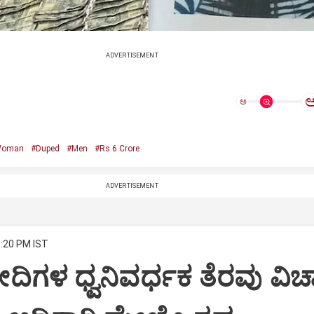
ADVERTISEMENT
ಅ
Woman
#Duped
#Men
#Rs 6 Crore
ADVERTISEMENT
3:20 PM IST
ದಿಗಳ ಧ್ವನಿವರ್ಧಕ ತೆರವು ವಿಚ