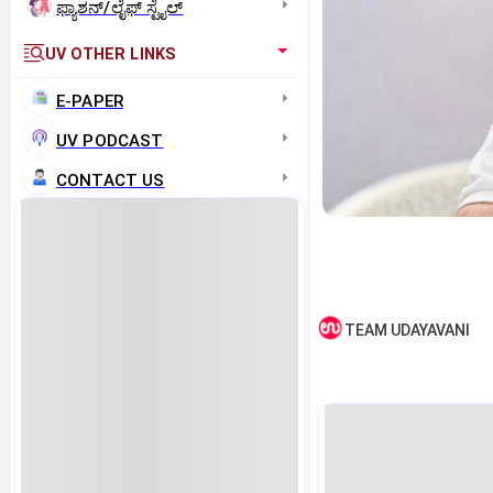
ಫ್ಯಾಶನ್/ಲೈಫ್‌ ಸ್ಟೈಲ್
UV OTHER LINKS
E-PAPER
UV PODCAST
CONTACT US
TEAM UDAYAVANI