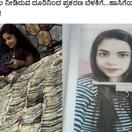
ಲ ನೀಡಿರುವ ದೂರಿನಿಂದ ಪ್ರಕರಣ ಬೆಳಕಿಗೆ...ಹಾಸಿಗ
!