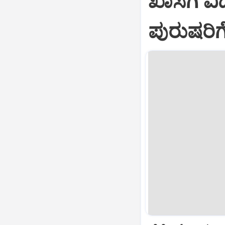
ಖಾಸಗಿ ವ
ಪುರುಷರಿ