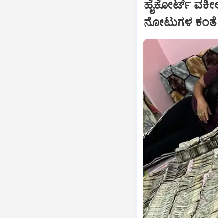
ಹೈಕೋರ್ಟ್‌ ವಕೀ
ನೋಟುಗಳ ಕಂತೆ