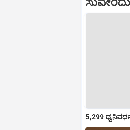
ಸುವೇಂದು 
5,299 ಧ್ವನಿವರ್