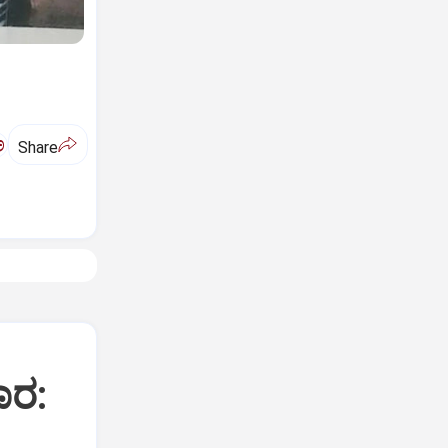
ಅ
Share
ಾರ: