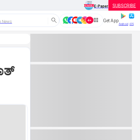
SUBSCRIBE
E-Paper
Get App
h News
Android
iOS
ಾತ್