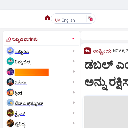
English
UV
ಸುದ್ದಿ ವಿಭಾಗಗಳು
ರಾಷ್ಟ್ರೀಯ
NOV 6, 
ಸುದ್ದಿಗಳು
ಡಬಲ್ ಎಂ
ನಿಮ್ಮ ಜಿಲ್ಲೆ
ಕಾಮನ್‌ ವೆಲ್ತ್‌ ಗೇಮ್ಸ್‌
ಅನ್ನು ರಕ್ಷ
ಸಿನೆಮಾ
ಕ್ರೀಡೆ
ವೆಬ್ ಎಕ್ಸ್‌ಕ್ಲೂಸಿವ್
ಕ್ರೈಮ್
ವೈವಿಧ್ಯ