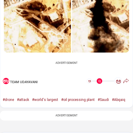
ADVERTISEMENT
ಅ
ಅ
TEAM UDAYAVANI
#drone
#attack
#world's largest
#oil processing plant
#Saudi
#Abqaiq
ADVERTISEMENT