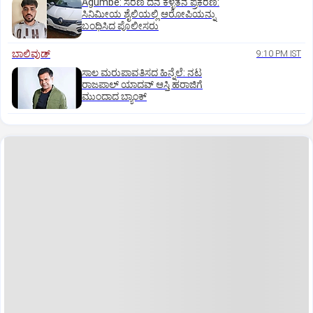
Agumbe: ಸರಣಿ ದನ ಕಳ್ಳತನ ಪ್ರಕರಣ:
ಸಿನಿಮೀಯ ಶೈಲಿಯಲ್ಲಿ ಆರೋಪಿಯನ್ನು
ಬಂಧಿಸಿದ ಪೊಲೀಸರು
ಬಾಲಿವುಡ್‌
9:10 PM IST
ಸಾಲ ಮರುಪಾವತಿಸದ ಹಿನ್ನೆಲೆ: ನಟ
ರಾಜಪಾಲ್ ಯಾದವ್‌ ಆಸ್ತಿ ಹರಾಜಿಗೆ
ಮುಂದಾದ ಬ್ಯಾಂಕ್