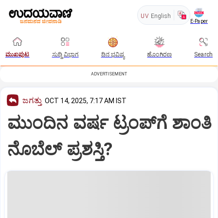
UV
English
E-Paper
ಮುಖಪುಟ
ಸುದ್ದಿ ವಿಭಾಗ
ದಿನ ಭವಿಷ್ಯ
ಹೊಂಗಿರಣ
Search
ADVERTISEMENT
ಜಗತ್ತು
OCT 14, 2025, 7:17 AM IST
ಮುಂದಿನ ವರ್ಷ ಟ್ರಂಪ್‌ಗೆ ಶಾಂತಿ
ನೊಬೆಲ್‌ ಪ್ರಶಸ್ತಿ?