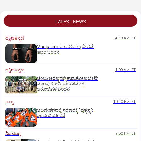
LATEST NEWS
ದಕ್ಷಿಣಕನ್ನಡ
4:20 AM IST
Mangaluru: ಮಾದಕ ವಸ್ತು ಸೇವನೆ:
ಇಬ್ಬರ ಬಂಧನ
ದಕ್ಷಿಣಕನ್ನಡ
4:00 AM IST
ಚೆಂಬು ಅರಣ್ಯದಲ್ಲಿ ಕಾಡುಕೋಣ ಬೇಟೆ:
ಮಾಂಸ, ಕೋವಿ, ಕಾರು ಸಮೇತ
ಆರೋಪಿಗಳ ಬಂಧನ
ರಾಜ್ಯ
10:20 PM IST
ಅಧಿವೇಶನದಲ್ಲಿ ಸರಕಾರಕ್ಕೆ "ಪ್ರತ್ಯಸ್ತ್ರ':
ಇಂದು ಬಿಜೆಪಿ ಸಭೆ
ಶಿವಮೊಗ್ಗ
9:50 PM IST