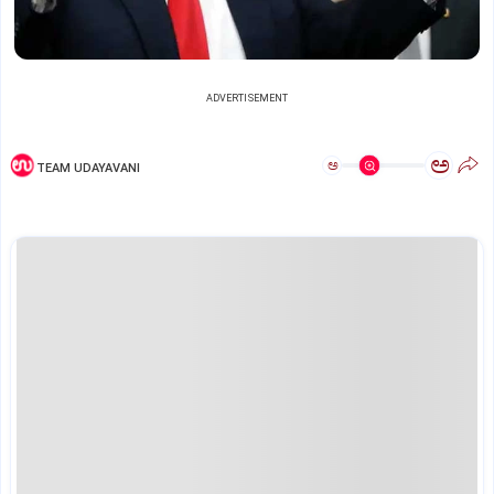
ADVERTISEMENT
ಅ
ಅ
TEAM UDAYAVANI