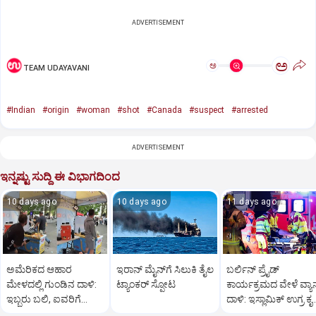
ADVERTISEMENT
ಅ
ಅ
TEAM UDAYAVANI
#Indian
#origin
#woman
#shot
#Canada
#suspect
#arrested
ADVERTISEMENT
ಇನ್ನಷ್ಟು ಸುದ್ದಿ ಈ ವಿಭಾಗದಿಂದ
10 days ago
10 days ago
11 days ago
ಅಮೆರಿಕದ ಆಹಾರ
ಇರಾನ್‌ ಮೈನ್‌ಗೆ ಸಿಲುಕಿ ತೈಲ
ಬರ್ಲಿನ್ ಪ್ರೈಡ್
ಮೇಳದಲ್ಲಿ ಗುಂಡಿನ ದಾಳಿ:
ಟ್ಯಾಂಕರ್‌ ಸ್ಫೋಟ
ಕಾರ್ಯಕ್ರಮದ ವೇಳೆ ವ್ಯಾ
ಇಬ್ಬರು ಬಲಿ, ಐವರಿಗೆ
ದಾಳಿ: ಇಸ್ಲಾಮಿಕ್ ಉಗ್ರ ಕೃತ್
ಗಂಭೀರ ಗಾಯ
ಶಂಕೆ