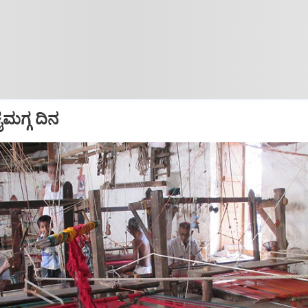
ೈಮಗ್ಗ ದಿನ