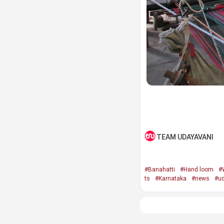
TEAM UDAYAVANI
#Banahatti
#Hand loom
#
ts
#Karnataka
#news
#ud