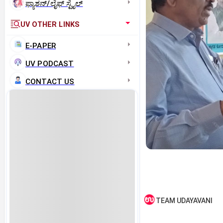
ಫ್ಯಾಶನ್/ಲೈಫ್‌ ಸ್ಟೈಲ್
UV OTHER LINKS
E-PAPER
UV PODCAST
CONTACT US
TEAM UDAYAVANI