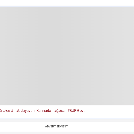
ಪಿ ಸರ್ಕಾರ
#Udayavani Kannada
#ರೈತರು
#BJP Govt.
ADVERTISEMENT