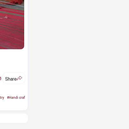
ಅ
Share
try
#Handi craf