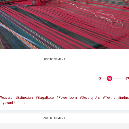
ADVERTISEMENT
ಅ
Weavers
#Extinction
#Bagalkote
#Power loom
#Devaraj Urs
#Textile
#indus
ayavani kannada
ADVERTISEMENT