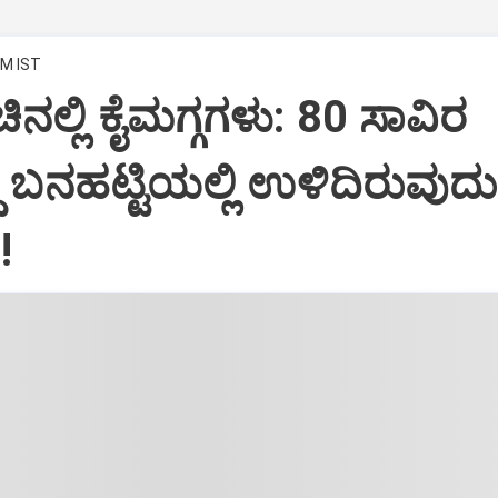
PM IST
ನಲ್ಲಿ ಕೈಮಗ್ಗಗಳು: 80 ಸಾವಿರ
್ದ ಬನಹಟ್ಟಿಯಲ್ಲಿ ಉಳಿದಿರುವುದು
!