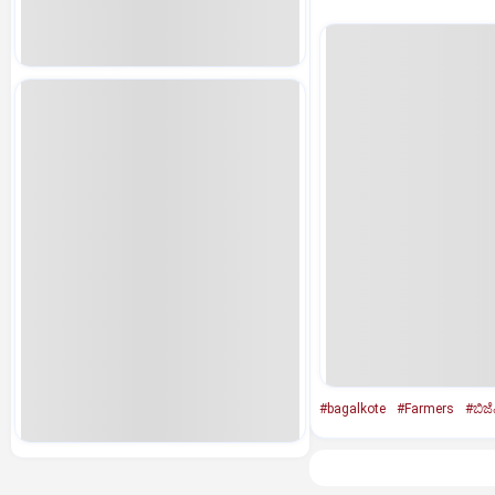
#bagalkote
#Farmers
#ಬಿಜೆ