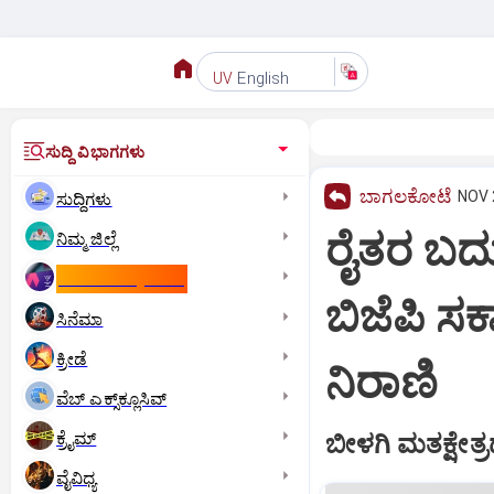
English
UV
ಸುದ್ದಿ ವಿಭಾಗಗಳು
ಬಾಗಲಕೋಟೆ
NOV 2
ಸುದ್ದಿಗಳು
ರೈತರ ಬದು
ನಿಮ್ಮ ಜಿಲ್ಲೆ
ಕಾಮನ್‌ ವೆಲ್ತ್‌ ಗೇಮ್ಸ್‌
ಬಿಜೆಪಿ 
ಸಿನೆಮಾ
ಕ್ರೀಡೆ
ನಿರಾಣಿ
ವೆಬ್ ಎಕ್ಸ್‌ಕ್ಲೂಸಿವ್
ಕ್ರೈಮ್
ಬೀಳಗಿ ಮತಕ್ಷೇತ್
ವೈವಿಧ್ಯ