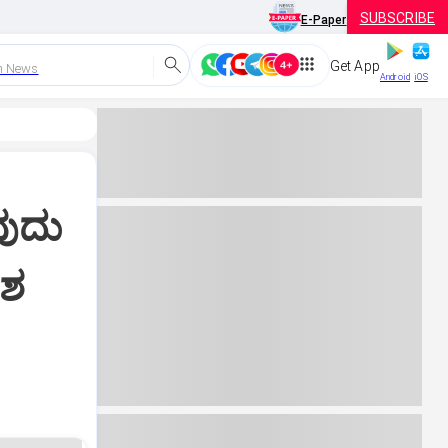
SUBSCRIBE
E-Paper
Get App
h News
Android
iOS
ವುದು
ೇಶ