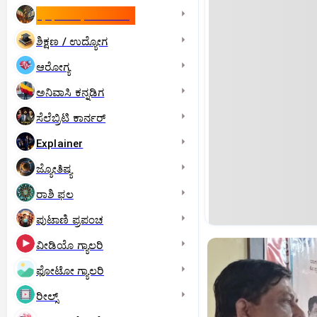
ಇಸ್ರೇಲ್- ಇರಾನ್‌ ಯುದ್ಧ
ಶಿಕ್ಷಣ / ಉದ್ಯೋಗ
ಆರೋಗ್ಯ
ಅನಿವಾಸಿ ಕನ್ನಡಿಗ
ಸೆಲೆಬ್ರಿಟಿ ಕಾರ್ನರ್‌
Explainer
ಜ್ಯೋತಿಷ್ಯ
ರಾಶಿ ಫಲ
ಪುಟಾಣಿ ಪ್ರಪಂಚ
ವೀಡಿಯೊ ಗ್ಯಾಲರಿ
ಫೋಟೋ ಗ್ಯಾಲರಿ
ರೀಲ್ಸ್