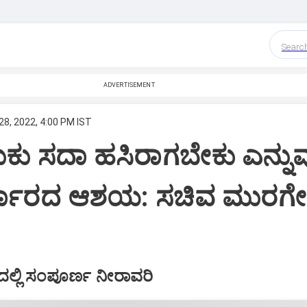
Searc
ADVERTISEMENT
8, 2022, 4:00 PM IST
ಕು ಸದಾ ಹಸಿರಾಗಬೇಕು ಎನ್ನು
ಸರ್ಕಾರದ ಆಶಯ: ಸಚಿವ ಮುರಗ
ರದಲ್ಲಿ ಸಂಪೂರ್ಣ ನೀರಾವರಿ