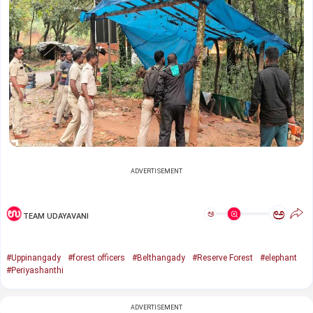
ADVERTISEMENT
ಅ
ಅ
TEAM UDAYAVANI
#Uppinangady
#forest officers
#Belthangady
#Reserve Forest
#elephant
#Periyashanthi
ADVERTISEMENT