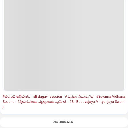
#ಬೆಳಗಾವಿ ಅಧಿವೇಶನ
#Belagavi session
#ಸುವರ್ಣ ವಿಧಾನಸೌಧ
#Suvarna Vidhana
Soudha
#ಶ್ರೀಬಸವಜಯ ಮೃತ್ಯುಂಜಯ ಸ್ವಾಮೀಜಿ
#Sri Basavajaya Mrityunjaya Swami
ji
ADVERTISEMENT