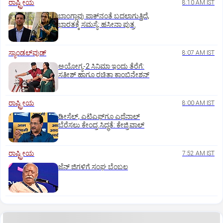
ರಾಷ್ಟ್ರೀಯ
8:10 AM IST
ಬಾಂಗ್ಲಾವು ಪಾಕ್‌ನಂತೆ ಬದಲಾಗುತ್ತಿದೆ,
ಭಾರತಕ್ಕೆ ಸಮಸ್ಯೆ: ಹಸೀನಾ ಪುತ್ರ
ಸ್ಯಾಂಡಲ್‌ವುಡ್‌
8:07 AM IST
ಅಯೋಗ್ಯ-2 ಸಿನಿಮಾ ಇಂದು ತೆರೆಗೆ:
ಸತೀಶ್‌ ಹಾಗೂ ರಚಿತಾ ಕಾಂಬಿನೇಶನ್‌
ರಾಷ್ಟ್ರೀಯ
8:00 AM IST
ಡೀಸೆಲ್‌, ಎಟಿಎಫ್‌ಗೂ ಎಥೆನಾಲ್‌
ಬೆರೆಸಲು ಕೇಂದ್ರ ಸಿದ್ಧತೆ: ಕೇಜ್ರಿವಾಲ್‌
ರಾಷ್ಟ್ರೀಯ
7:52 AM IST
ಜೆನ್‌ ಜಿಗಳಿಗೆ ಸಂಘ ಬೆಂಬಲ