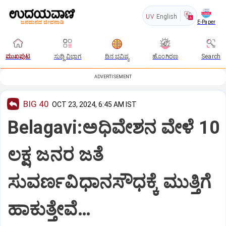
UV
English
E-Paper
ಮುಖಪುಟ
ಸುದ್ದಿ ವಿಭಾಗ
ದಿನ ಭವಿಷ್ಯ
ಹೊಂಗಿರಣ
Search
ADVERTISEMENT
BIG 40
OCT 23, 2024, 6:45 AM IST
Belagavi:ಅಧಿವೇಶನ ವೇಳೆ 10
ಲಕ್ಷ ಜನರ ಜತೆ
ಸುವರ್ಣವಿಧಾನಸೌಧಕ್ಕೆ ಮುತ್ತಿಗೆ
ಹಾಕುತ್ತೇವೆ…