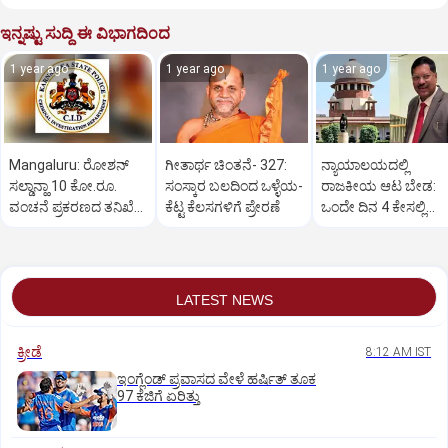
ಇನ್ನಷ್ಟು ಸುದ್ದಿ ಈ ವಿಭಾಗದಿಂದ
1 year ago
1 year ago
1 year ago
Mangaluru: ರೋಶನ್‌
ಗೀತಾರ್ಥ ಚಿಂತನೆ- 327:
ನ್ಯಾಯಾಲಯದಲ್ಲಿ
ಸಲ್ಡಾನ್ಹಾ 10 ಕೋ.ರೂ.
ಸಂಸ್ಕಾರ ಬಲದಿಂದ ಒಳ್ಳೆಯ-
ರಾಜಕೀಯ ಆಟ ಬೇಡ:
ವಂಚನೆ ಪ್ರಕರಣದ ತನಿಖೆ
ಕೆಟ್ಟ ಕೆಲಸಗಳಿಗೆ ಪ್ರೇರಣೆ
ಒಂದೇ ದಿನ 4 ಕೇಸಲ್ಲಿ
ಸಿಐಡಿಗೆ ವರ್ಗ
ಸುಪ್ರೀಂಕೋರ್ಟ್‌ ಅಭಿಮ
LATEST NEWS
ಕ್ರೀಡೆ
8:12 AM IST
ಇಂಗ್ಲೆಂಡ್‌ ಪ್ರವಾಸದ ವೇಳೆ ಹರ್ಷಿತ್‌ ತೂಕ
97 ಕೆಜಿಗೆ ಏರಿತ್ತು