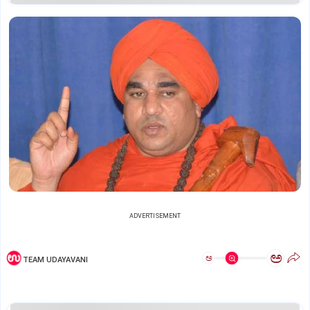
ADVERTISEMENT
ಅ
ಅ
TEAM UDAYAVANI