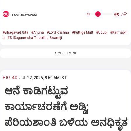
ಅ
ಅ
TEAM UDAYAVANI
#Bhagavad Gita
#Arjuna
#Lord Krishna
#Puttige Mutt
#Udupi
#Karmaphl
a
#SriSugunendra Theertha Swamiji
ADVERTISEMENT
BIG 40
JUL 22, 2025, 8:59 AM IST
ಆನೆ ಕಾಡಿಗಟ್ಟುವ
ಕಾರ್ಯಾಚರಣೆಗೆ ಅಡ್ಡಿ;
ಪೆರಿಯಶಾಂತಿ ಬಳಿಯ ಅನಧಿಕೃತ