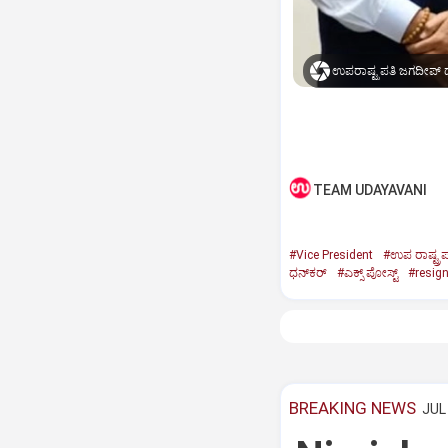
ಉಪರಾಷ್ಟ್ರಪತಿ ಜಗದೀಪ್‌ ಧ
TEAM UDAYAVANI
#Vice President
#ಉಪ ರಾಷ್ಟ್ರಪ
ಧನ್‌ಕರ್‌
#ಎಕ್ಸ್‌ ಪೋಸ್ಟ್
#resig
BREAKING NEWS
JUL 