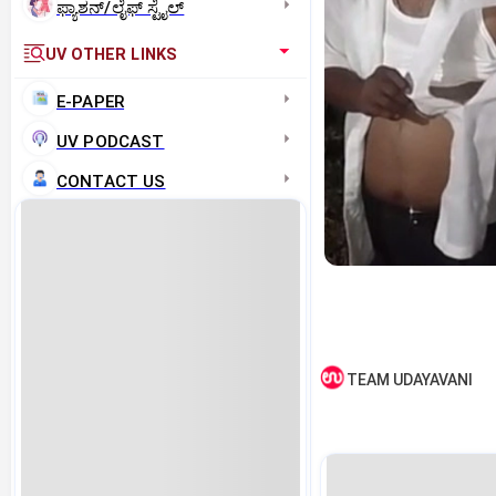
ಫ್ಯಾಶನ್/ಲೈಫ್‌ ಸ್ಟೈಲ್
UV OTHER LINKS
E-PAPER
UV PODCAST
CONTACT US
TEAM UDAYAVANI