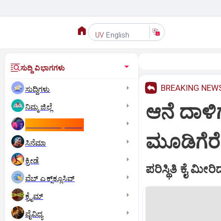
English
UV
ಸುದ್ದಿ ವಿಭಾಗಗಳು
BREAKING NEW
ಸುದ್ದಿಗಳು
ಆನೆ ದಾಳಿ
ನಿಮ್ಮ ಜಿಲ್ಲೆ
ಕಾಮನ್‌ ವೆಲ್ತ್‌ ಗೇಮ್ಸ್‌
ಮೂಡಿಗೆರೆ 
ಸಿನೆಮಾ
ಕ್ರೀಡೆ
ಪರಿಸ್ಥಿತಿ ಕೈ ಮೀರ
ವೆಬ್ ಎಕ್ಸ್‌ಕ್ಲೂಸಿವ್
ಕ್ರೈಮ್
ವೈವಿಧ್ಯ