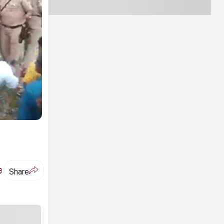
ಅ
Share