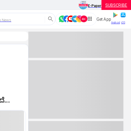
SUBSCRIBE
E-Paper
Get App
h News
Android
iOS
ೆ...