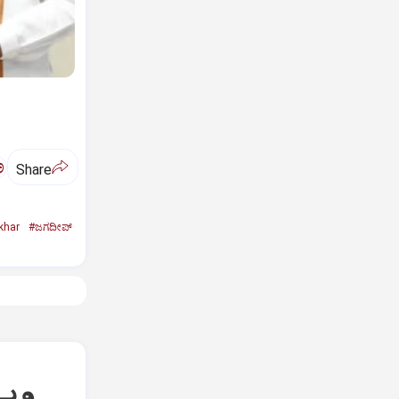
ಅ
Share
khar
#ಜಗದೀಪ್‌