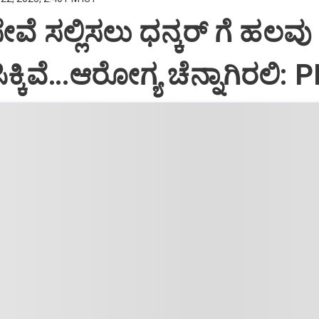
ಸೇವೆ ಸಲ್ಲಿಸಲು ಧನ್ಕರ್‌ ಗೆ ಹಲವು
್ಕಿವೆ…ಆರೋಗ್ಯ ಚೆನ್ನಾಗಿರಲಿ: 