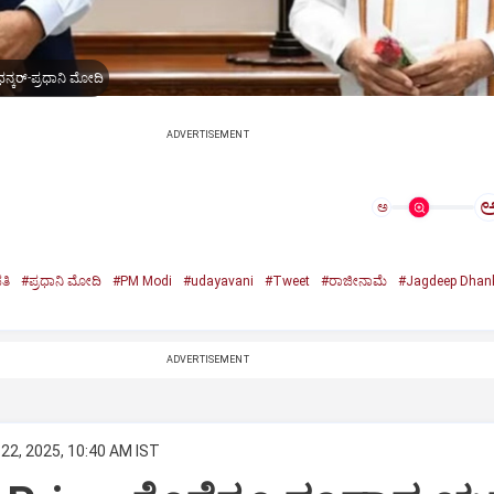
ನ್ಕರ್-ಪ್ರಧಾನಿ ಮೋದಿ
ADVERTISEMENT
ಅ
ತಿ
#ಪ್ರಧಾನಿ ಮೋದಿ
#PM Modi
#udayavani
#Tweet
#ರಾಜೀನಾಮೆ
#Jagdeep Dhan
n
ADVERTISEMENT
22, 2025, 10:40 AM IST