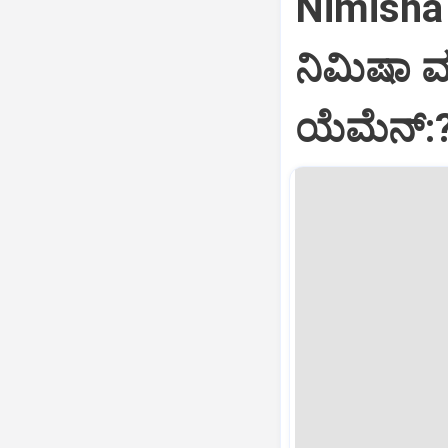
Nimisha 
ನಿಮಿಷಾ 
ಯೆಮೆನ್: