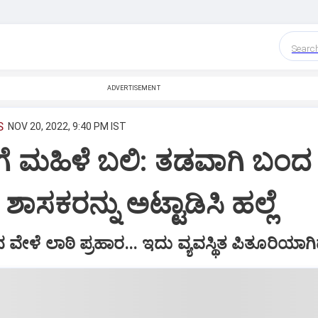
Searc
ADVERTISEMENT
S
NOV 20, 2022, 9:40 PM IST
ಗೆ ಮಹಿಳೆ ಬಲಿ: ತಡವಾಗಿ ಬಂದ
ಶಾಸಕರನ್ನು ಅಟ್ಟಾಡಿಸಿ ಹಲ್ಲೆ
ಿದ ವೇಳೆ ಲಾಠಿ ಪ್ರಹಾರ... ಇದು ವ್ಯವಸ್ಥಿತ ಪಿತೂರಿಯಾಗಿದ