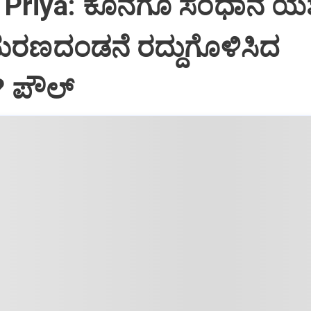
Priya: ಕೊನೆಗೂ ಸಂಧಾನ ಯಶಸ
ಮರಣದಂಡನೆ ರದ್ದುಗೊಳಿಸಿದ
? ಪೌಲ್