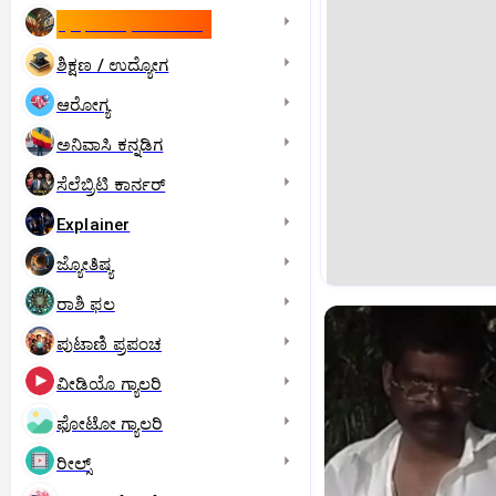
ಇಸ್ರೇಲ್- ಇರಾನ್‌ ಯುದ್ಧ
ಶಿಕ್ಷಣ / ಉದ್ಯೋಗ
ಆರೋಗ್ಯ
ಅನಿವಾಸಿ ಕನ್ನಡಿಗ
ಸೆಲೆಬ್ರಿಟಿ ಕಾರ್ನರ್‌
Explainer
ಜ್ಯೋತಿಷ್ಯ
ರಾಶಿ ಫಲ
ಪುಟಾಣಿ ಪ್ರಪಂಚ
ವೀಡಿಯೊ ಗ್ಯಾಲರಿ
ಫೋಟೋ ಗ್ಯಾಲರಿ
ರೀಲ್ಸ್