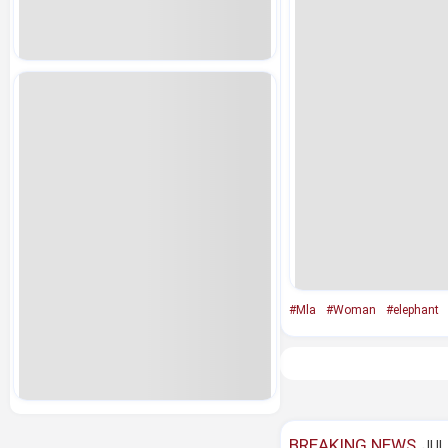
#Mla
#Woman
#elephant
BREAKING NEWS
JUL 