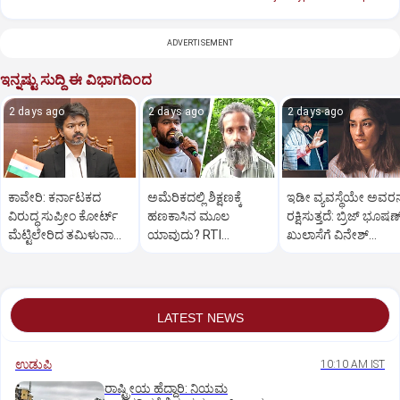
ADVERTISEMENT
ಇನ್ನಷ್ಟು ಸುದ್ದಿ ಈ ವಿಭಾಗದಿಂದ
2 days ago
2 days ago
2 days ago
ಕಾವೇರಿ: ಕರ್ನಾಟಕದ
ಅಮೆರಿಕದಲ್ಲಿ ಶಿಕ್ಷಣಕ್ಕೆ
ಇಡೀ ವ್ಯವಸ್ಥೆಯೇ ಅವರನ್
ವಿರುದ್ಧ ಸುಪ್ರೀಂ ಕೋರ್ಟ್‌
ಹಣಕಾಸಿನ ಮೂಲ
ರಕ್ಷಿಸುತ್ತದೆ: ಬ್ರಿಜ್ ಭೂಷಣ
ಮೆಟ್ಟಿಲೇರಿದ ತಮಿಳುನಾಡು
ಯಾವುದು? RTI
ಖುಲಾಸೆಗೆ ವಿನೇಶ್
ಸರಕಾರ
ದೂರುದಾರ ತಿವಾರಿಗೆ ದೀಪ್ಕೆ
ಫೋಗಟ್ ಆಕ್ರೋಶ
ತಿರುಗೇಟು
LATEST NEWS
ಉಡುಪಿ
10:10 AM IST
ರಾಷ್ಟ್ರೀಯ ಹೆದ್ದಾರಿ: ನಿಯಮ