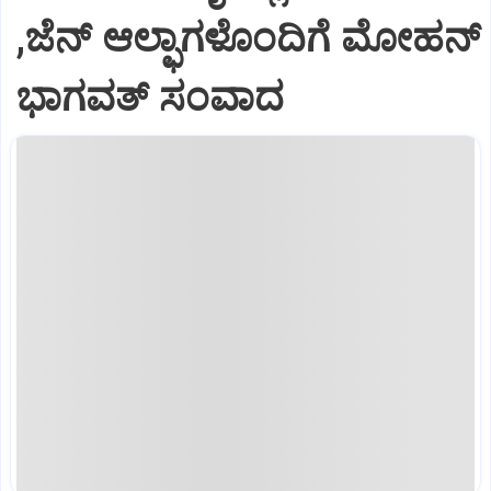
,ಜೆನ್‌ ಆಲ್ಫಾಗಳೊಂದಿಗೆ ಮೋಹನ್‌
ಭಾಗವತ್‌ ಸಂವಾದ