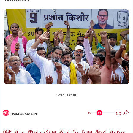
ADVERTISEMENT
ಅ
ಅ
TEAM UDAYAVANI
#BJP
#Bihar
#Prashant Kishor
#Chief
#Jan Suraaj
#bypoll
#Bankipur