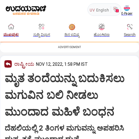
UV
English
E-Paper
ಮುಖಪುಟ
ಸುದ್ದಿ ವಿಭಾಗ
ದಿನ ಭವಿಷ್ಯ
ಹೊಂಗಿರಣ
Search
ADVERTISEMENT
ರಾಷ್ಟ್ರೀಯ
NOV 12, 2022, 1:58 PM IST
ಮೃತ ತಂದೆಯನ್ನು ಬದುಕಿಸಲು
ಮಗುವಿನ ಬಲಿ ನೀಡಲು
ಮುಂದಾದ ಮಹಿಳೆ ಬಂಧನ
ದೆಹಲಿಯಲ್ಲಿ 2 ತಿಂಗಳ ಮಗುವನ್ನು ಅಪಹರಿಸಿ