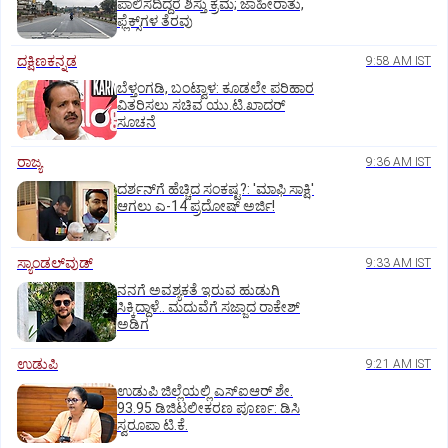
ಪಾಲಿಸದಿದ್ದರೆ ಶಿಸ್ತು ಕ್ರಮ; ಜಾಹೀರಾತು,
ಫ್ಲೆಕ್ಸ್‌ಗಳ ತೆರವು
ದಕ್ಷಿಣಕನ್ನಡ
9:58 AM IST
ಬೆಳ್ತಂಗಡಿ, ಬಂಟ್ವಾಳ: ಕೂಡಲೇ ಪರಿಹಾರ
ವಿತರಿಸಲು ಸಚಿವ ಯು.ಟಿ.ಖಾದರ್‌
ಸೂಚನೆ
ರಾಜ್ಯ
9:36 AM IST
ದರ್ಶನ್‌ಗೆ ಹೆಚ್ಚಿದ ಸಂಕಷ್ಟ?: 'ಮಾಫಿ ಸಾಕ್ಷಿ'
ಆಗಲು ಎ-14 ಪ್ರದೋಷ್ ಅರ್ಜಿ!
ಸ್ಯಾಂಡಲ್‌ವುಡ್‌
9:33 AM IST
ನನಗೆ ಅವಶ್ಯಕತೆ ಇರುವ ಹುಡುಗಿ
ಸಿಕ್ಕಿದ್ದಾಳೆ.. ಮದುವೆಗೆ ಸಜ್ಜಾದ ರಾಕೇಶ್
ಅಡಿಗ
ಉಡುಪಿ
9:21 AM IST
ಉಡುಪಿ ಜಿಲ್ಲೆಯಲ್ಲಿ ಎಸ್‌ಐಆರ್‌ ಶೇ.
93.95 ಡಿಜಿಟಲೀಕರಣ ಪೂರ್ಣ: ಡಿಸಿ
ಸ್ವರೂಪಾ ಟಿ.ಕೆ.