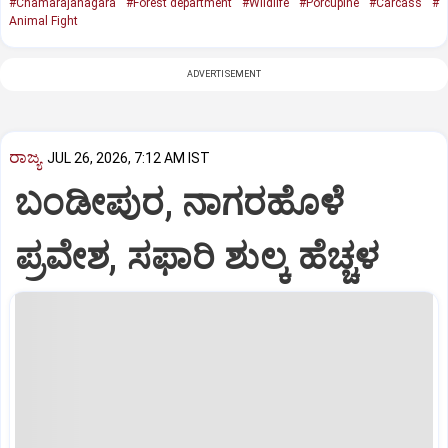
#Chamarajanagara
#Forest department
#Wildlife
#Porcupine
#Carcass
#
Animal Fight
ADVERTISEMENT
ರಾಜ್ಯ
JUL 26, 2026, 7:12 AM IST
ಬಂಡೀಪುರ, ನಾಗರಹೊಳೆ
ಪ್ರವೇಶ, ಸಫಾರಿ ಶುಲ್ಕ ಹೆಚ್ಚಳ