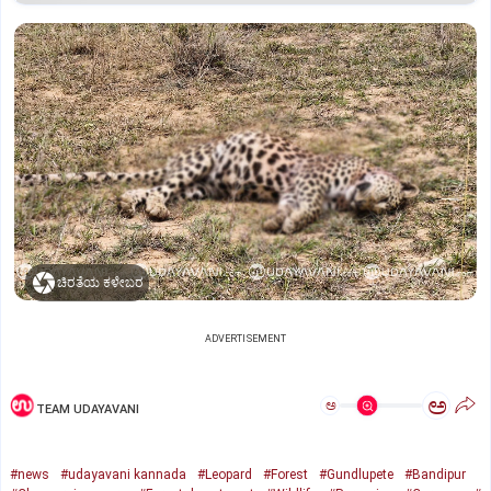
ಚಿರತೆಯ ಕಳೇಬರ
ADVERTISEMENT
ಅ
ಅ
TEAM UDAYAVANI
#news
#udayavani kannada
#Leopard
#Forest
#Gundlupete
#Bandipur