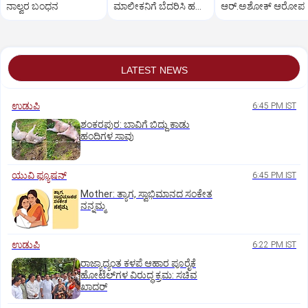
ನಾಲ್ವರ ಬಂಧನ
ಮಾಲೀಕನಿಗೆ ಬೆದರಿಸಿ ಹಣ
ಆರ್‌.ಅಶೋಕ್‌ ಆರೋಪ
ವಸೂಲಿ; ಮೂವರು ಅರೆಸ್ಟ್
LATEST NEWS
ಉಡುಪಿ
6:45 PM IST
ಶಂಕರಪುರ: ಬಾವಿಗೆ ಬಿದ್ದು ಕಾಡು
ಹಂದಿಗಳ ಸಾವು
ಯುವಿ ಫ್ಯೂಷನ್
6:45 PM IST
Mother: ತ್ಯಾಗ, ಸ್ವಾಭಿಮಾನದ ಸಂಕೇತ
ನನ್ನಮ್ಮ
ಉಡುಪಿ
6:22 PM IST
ರಾಜ್ಯಾದ್ಯಂತ ಕಳಪೆ ಆಹಾರ ಪೂರೈಕೆ
ಹೋಟೆಲ್‌ಗಳ ವಿರುದ್ಧ ಕ್ರಮ: ಸಚಿವ
ಖಾದರ್