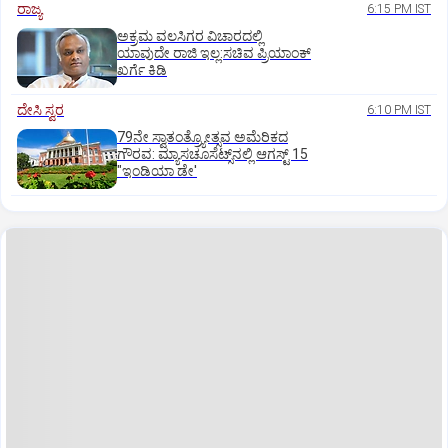
ರಾಜ್ಯ
6:15 PM IST
ಅಕ್ರಮ ವಲಸಿಗರ ವಿಚಾರದಲ್ಲಿ
ಯಾವುದೇ ರಾಜಿ ಇಲ್ಲ:ಸಚಿವ ಪ್ರಿಯಾಂಕ್
ಖರ್ಗೆ ಕಿಡಿ
ದೇಸಿ ಸ್ವರ
6:10 PM IST
79ನೇ ಸ್ವಾತಂತ್ರ್ಯೋತ್ಸವ ಅಮೆರಿಕದ
ಗೌರವ: ಮ್ಯಾಸಚೂಸೆಟ್ಸ್‌ನಲ್ಲಿ ಆಗಸ್ಟ್‌ 15
"ಇಂಡಿಯಾ ಡೇ'