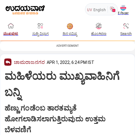
UV
English
E-Paper
ಮುಖಪುಟ
ಸುದ್ದಿ ವಿಭಾಗ
ದಿನ ಭವಿಷ್ಯ
ಹೊಂಗಿರಣ
Search
ADVERTISEMENT
ಚಾಮರಾಜನಗರ
APR 1, 2022, 6:24 PM IST
ಮಹಿಳೆಯರು ಮುಖ್ಯವಾಹಿನಿಗೆ
ಬನ್ನಿ
ಹೆಣ್ಣು ಗಂಡೆಂಬ ತಾರತಮ್ಯತೆ
ಹೋಗಲಾಡಿಸಲಾಗುತ್ತಿರುವುದು ಉತ್ತಮ
ಬೆಳವಣಿಗೆ