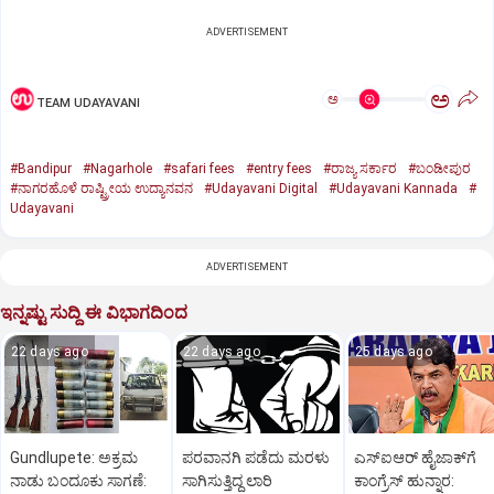
ADVERTISEMENT
ಅ
ಅ
TEAM UDAYAVANI
#Bandipur
#Nagarhole
#safari fees
#entry fees
#ರಾಜ್ಯ ಸರ್ಕಾರ
#ಬಂಡೀಪುರ
#ನಾಗರಹೊಳೆ ರಾಷ್ಟ್ರೀಯ ಉದ್ಯಾನವನ
#Udayavani Digital
#Udayavani Kannada
#
Udayavani
ADVERTISEMENT
ಇನ್ನಷ್ಟು ಸುದ್ದಿ ಈ ವಿಭಾಗದಿಂದ
22 days ago
22 days ago
25 days ago
Gundlupete: ಅಕ್ರಮ
ಪರವಾನಗಿ ಪಡೆದು ಮರಳು
ಎಸ್‌ಐಆರ್‌ ಹೈಜಾಕ್‌ಗೆ
ನಾಡು ಬಂದೂಕು ಸಾಗಣೆ:
ಸಾಗಿಸುತ್ತಿದ್ದ ಲಾರಿ
ಕಾಂಗ್ರೆಸ್‌ ಹುನ್ನಾರ: