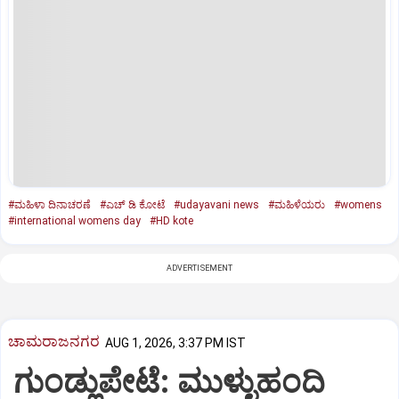
#ಮಹಿಳಾ ದಿನಾಚರಣೆ
#ಎಚ್‌ ಡಿ ಕೋಟೆ
#udayavani news
#ಮಹಿಳೆಯರು
#womens
#international womens day
#HD kote
ADVERTISEMENT
ಚಾಮರಾಜನಗರ
AUG 1, 2026, 3:37 PM IST
ಗುಂಡ್ಲುಪೇಟೆ: ಮುಳ್ಳುಹಂದಿ