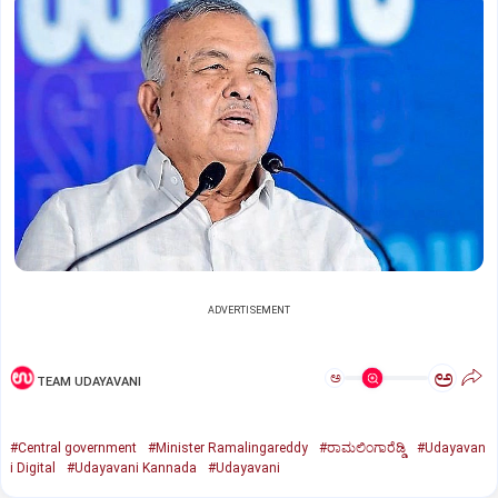
ADVERTISEMENT
ಅ
ಅ
TEAM UDAYAVANI
#Central government
#Minister Ramalingareddy
#ರಾಮಲಿಂಗಾರೆಡ್ಡಿ
#Udayavan
i Digital
#Udayavani Kannada
#Udayavani