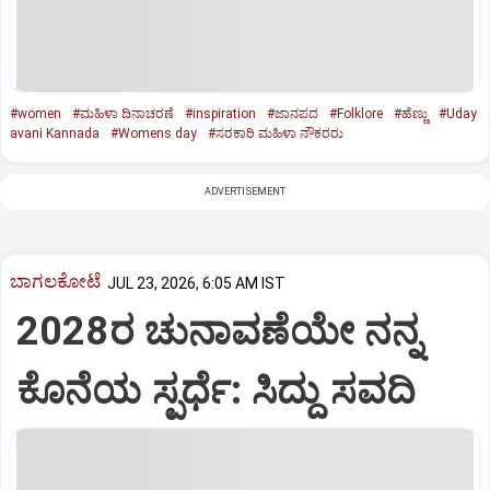
#women
#ಮಹಿಳಾ ದಿನಾಚರಣೆ
#inspiration
#ಜಾನಪದ
#Folklore
#ಹೆಣ್ಣು
#Uday
avani Kannada
#Womens day
#ಸರಕಾರಿ ಮಹಿಳಾ ನೌಕರರು
ADVERTISEMENT
ಬಾಗಲಕೋಟೆ
JUL 23, 2026, 6:05 AM IST
2028ರ ಚುನಾವಣೆಯೇ ನನ್ನ
ಕೊನೆಯ ಸ್ಪರ್ಧೆ: ಸಿದ್ದು ಸವದಿ