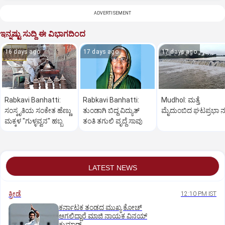
ADVERTISEMENT
ಇನ್ನಷ್ಟು ಸುದ್ದಿ ಈ ವಿಭಾಗದಿಂದ
16 days ago
17 days ago
17 days ago
Rabkavi Banhatti:
Rabkavi Banhatti:
Mudhol: ಮತ್ತೆ
ಸಂಸ್ಕೃತಿಯ ಸಂಕೇತ ಹೆಣ್ಣು
ತುಂಡಾಗಿ ಬಿದ್ದ ವಿದ್ಯುತ್
ಮೈದುಂಬಿದ ಘಟಪ್ರಭಾ ನ
ಮಕ್ಕಳ "ಗುಳ್ಳವ್ವನ" ಹಬ್ಬ
ತಂತಿ ತಗುಲಿ ವೃದ್ಧೆ ಸಾವು
LATEST NEWS
ಕ್ರೀಡೆ
12:10 PM IST
ಕರ್ನಾಟಕ ತಂಡದ ಮುಖ್ಯ ಕೋಚ್‌
ಆಗಲಿದ್ದಾರೆ ಮಾಜಿ ನಾಯಕ ವಿನಯ್‌
ಕುಮಾರ್