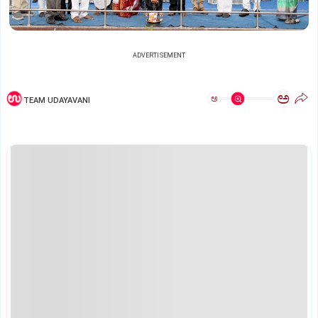
ADVERTISEMENT
ಅ
ಅ
TEAM UDAYAVANI