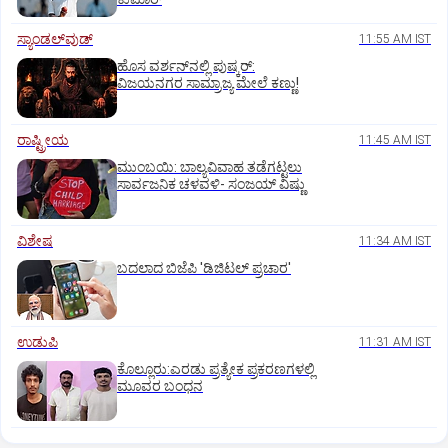
ಸ್ಯಾಂಡಲ್‌ವುಡ್‌
11:55 AM IST
ಹೊಸ ವರ್ಶನ್‌ನಲ್ಲಿ ಪುಷ್ಕರ್‌:
ವಿಜಯನಗರ ಸಾಮ್ರಾಜ್ಯ ಮೇಲೆ ಕಣ್ಣು!
ರಾಷ್ಟ್ರೀಯ
11:45 AM IST
ಮುಂಬಯಿ: ಬಾಲ್ಯವಿವಾಹ ತಡೆಗಟ್ಟಲು
ಸಾರ್ವಜನಿಕ ಚಳವಳಿ- ಸಂಜಯ್‌ ವಿಷ್ಣು
ವಿಶೇಷ
11:34 AM IST
ಬದಲಾದ ಬಿಜೆಪಿ 'ಡಿಜಿಟಲ್‌ ಪ್ರಚಾರ'
ಉಡುಪಿ
11:31 AM IST
ಕೊಲ್ಲೂರು:ಎರಡು ಪ್ರತ್ಯೇಕ ಪ್ರಕರಣಗಳಲ್ಲಿ
ಮೂವರ ಬಂಧನ