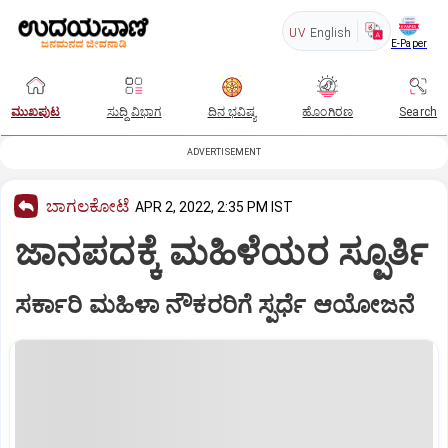
UV
English
E-Paper
ಮುಖಪುಟ
ಸುದ್ದಿ ವಿಭಾಗ
ದಿನ ಭವಿಷ್ಯ
ಹೊಂಗಿರಣ
Search
ADVERTISEMENT
ಬಾಗಲಕೋಟೆ
APR 2, 2022, 2:35 PM IST
ಜಾನಪದಕ್ಕೆ ಮಹಿಳೆಯರ ಸ್ಪೂರ್ತಿ
ಸರ್ಕಾರಿ ಮಹಿಳಾ ನೌಕರರಿಗೆ ಸ್ಪರ್ಧೆ ಆಯೋಜನೆ