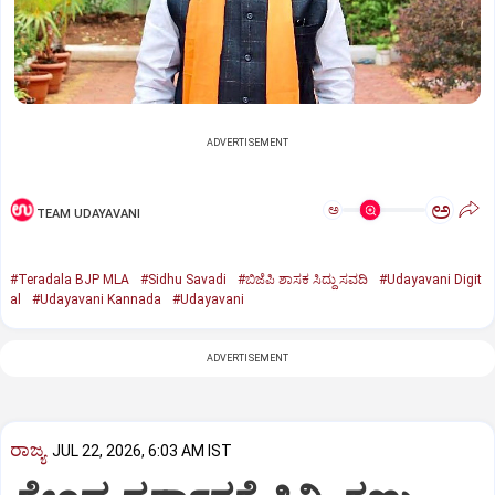
ADVERTISEMENT
ಅ
ಅ
TEAM UDAYAVANI
#Teradala BJP MLA
#Sidhu Savadi
#ಬಿಜೆಪಿ ಶಾಸಕ ಸಿದ್ದು ಸವದಿ
#Udayavani Digit
al
#Udayavani Kannada
#Udayavani
ADVERTISEMENT
ರಾಜ್ಯ
JUL 22, 2026, 6:03 AM IST