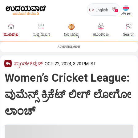
UV
English
E-Paper
ಮುಖಪುಟ
ಸುದ್ದಿ ವಿಭಾಗ
ದಿನ ಭವಿಷ್ಯ
ಹೊಂಗಿರಣ
Search
ADVERTISEMENT
ಸ್ಯಾಂಡಲ್‌ವುಡ್‌
OCT 22, 2024, 3:20 PM IST
Women’s Cricket League:
ವುಮೆನ್ಸ್‌ ಕ್ರಿಕೆಟ್‌ ಲೀಗ್‌ ಲೋಗೋ
ಲಾಂಚ್‌