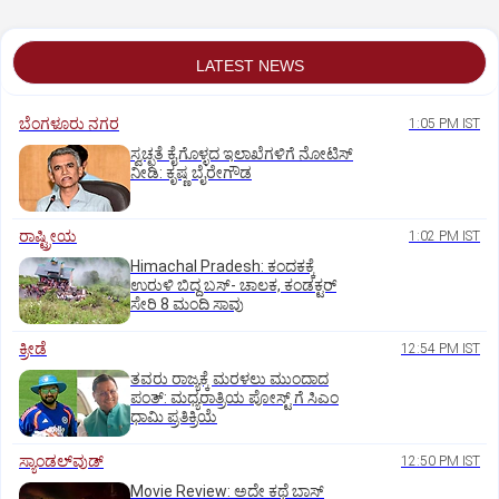
LATEST NEWS
ಬೆಂಗಳೂರು ನಗರ
1:05 PM IST
ಸ್ವಚ್ಛತೆ ಕೈಗೊಳ್ಳದ ಇಲಾಖೆಗಳಿಗೆ ನೋಟಿಸ್‌
ನೀಡಿ: ಕೃಷ್ಣ ಬೈರೇಗೌಡ
ರಾಷ್ಟ್ರೀಯ
1:02 PM IST
Himachal Pradesh: ಕಂದಕಕ್ಕೆ
ಉರುಳಿ ಬಿದ್ದ ಬಸ್-‌ ಚಾಲಕ, ಕಂಡಕ್ಟರ್‌
ಸೇರಿ 8 ಮಂದಿ ಸಾವು
ಕ್ರೀಡೆ
12:54 PM IST
ತವರು ರಾಜ್ಯಕ್ಕೆ ಮರಳಲು ಮುಂದಾದ
ಪಂತ್:‌ ಮಧ್ಯರಾತ್ರಿಯ ಪೋಸ್ಟ್‌ ಗೆ ಸಿಎಂ
ಧಾಮಿ ಪ್ರತಿಕ್ರಿಯೆ
ಸ್ಯಾಂಡಲ್‌ವುಡ್‌
12:50 PM IST
Movie Review: ಅದೇ ಕಥೆ ಬಾಸ್‌