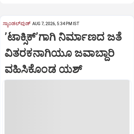
ಸ್ಯಾಂಡಲ್‌ವುಡ್‌
AUG 7, 2026, 5:34 PM IST
ʼಟಾಕ್ಸಿಕ್‌ʼಗಾಗಿ ನಿರ್ಮಾಣದ ಜತೆ
ವಿತರಕನಾಗಿಯೂ ಜವಾಬ್ದಾರಿ
ವಹಿಸಿಕೊಂಡ ಯಶ್