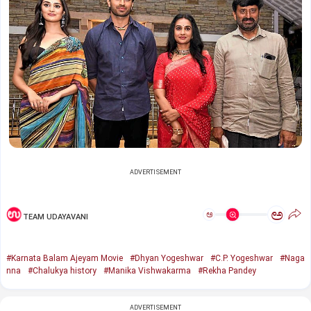
ADVERTISEMENT
ಅ
ಅ
TEAM UDAYAVANI
#Karnata Balam Ajeyam Movie
#Dhyan Yogeshwar
#C.P. Yogeshwar
#Naga
nna
#Chalukya history
#Manika Vishwakarma
#Rekha Pandey
ADVERTISEMENT