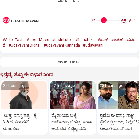
ADVERTISEMENT
ಅ
ಅ
TEAM UDAYAVANI
#Actor Yash
#Toxic Movie
#Distributor
#Karnataka
#ಯಶ್‌
#ಟಾಕ್ಸಿಕ್‌
#ವಿತರ
ಣೆ
#Udayavani Digital
#Udayavani Kannada
#Udayavani
ADVERTISEMENT
ಇನ್ನಷ್ಟು ಸುದ್ದಿ ಈ ವಿಭಾಗದಿಂದ
22 hours ago
22 hours ago
23 hours ago
ʼಮಿತ್ರʼ ಇನ್ನೂ ಹತ್ರ..: ಕೈ
ಮೈ ತುಂಬಾ ಬಟ್ಟೆ
ಪ್ರದೋಷ್‌ ಮಾಫಿ ಸಾಕ್ಷಿ:
ಹಿಡಿದ ʼಕರಾವಳಿʼ
ಹಾಕೊಂಡ್ರು ಬಿಡಲ್ಲ.. ಕರಾಳ
ಜೈಲಿನಲ್ಲಿ ಊಟ, ನಿದ್ದೆ ಬಿಟ್
ಮಹಾಬಲ
ಅನುಭವ ಬಿಚ್ಚಿಟ್ಟ ದುನಿಯಾ
ಏಕಾಂಗಿಯಾದ ʼದಾಸʼ
ವಿಜಿ ಪುತ್ರಿ