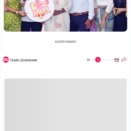
ADVERTISEMENT
ಅ
ಅ
TEAM UDAYAVANI