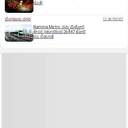
ಜೊತೆ!
ಬೆಂಗಳೂರು ನಗರ
12:48 PM IST
Namma Metro: ನಮ್ಮ ಮೆಟ್ರೋಗೆ
ಕೇಂದ್ರ ಸರ್ಕಾರದಿಂದ 26447 ಕೋಟಿ
ರೂ. ಬಿಡುಗಡೆ