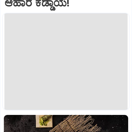
ಆಹಾರ ಕಡ್ಡಾಯ!