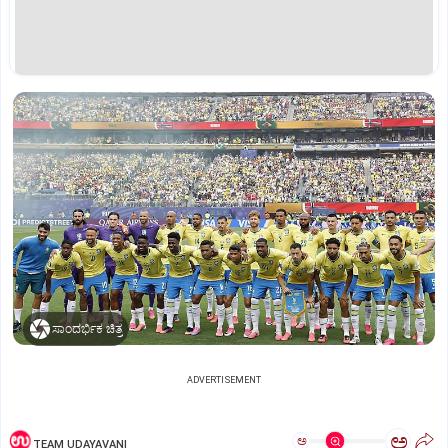
ಸಾಂದರ್ಭಿಕ ಚಿತ್ರ
ADVERTISEMENT
ಅ
ಅ
TEAM UDAYAVANI