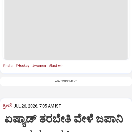
#india
#Hockey
#women
#last win
ADVERTISEMENT
ಕ್ರೀಡೆ
JUL 26, 2026, 7:05 AM IST
ಏಷ್ಯಾಡ್‌ ತರಬೇತಿ ವೇಳೆ ಜಪಾನಿ