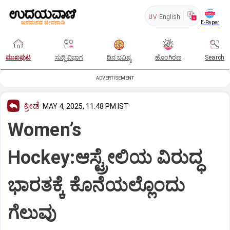
UV
English
E-Paper
ಮುಖಪುಟ
ಸುದ್ದಿ ವಿಭಾಗ
ದಿನ ಭವಿಷ್ಯ
ಹೊಂಗಿರಣ
Search
ADVERTISEMENT
ಕ್ರೀಡೆ
MAY 4, 2025, 11:48 PM IST
Women’s
Hockey:ಆಸ್ಟ್ರೇಲಿಯ ವಿರುದ್ಧ
ಭಾರತಕ್ಕೆ ಕೊನೆಯಲ್ಲೊಂದು
ಗೆಲುವು