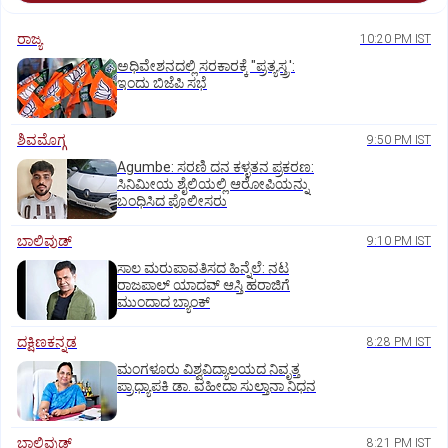
ರಾಜ್ಯ
10:20 PM IST
ಅಧಿವೇಶನದಲ್ಲಿ ಸರಕಾರಕ್ಕೆ "ಪ್ರತ್ಯಸ್ತ್ರ':
ಇಂದು ಬಿಜೆಪಿ ಸಭೆ
ಶಿವಮೊಗ್ಗ
9:50 PM IST
Agumbe: ಸರಣಿ ದನ ಕಳ್ಳತನ ಪ್ರಕರಣ:
ಸಿನಿಮೀಯ ಶೈಲಿಯಲ್ಲಿ ಆರೋಪಿಯನ್ನು
ಬಂಧಿಸಿದ ಪೊಲೀಸರು
ಬಾಲಿವುಡ್‌
9:10 PM IST
ಸಾಲ ಮರುಪಾವತಿಸದ ಹಿನ್ನೆಲೆ: ನಟ
ರಾಜಪಾಲ್ ಯಾದವ್‌ ಆಸ್ತಿ ಹರಾಜಿಗೆ
ಮುಂದಾದ ಬ್ಯಾಂಕ್
ದಕ್ಷಿಣಕನ್ನಡ
8:28 PM IST
ಮಂಗಳೂರು ವಿಶ್ವವಿದ್ಯಾಲಯದ ನಿವೃತ್ತ
ಪ್ರಾಧ್ಯಾಪಕಿ ಡಾ. ವಹೀದಾ ಸುಲ್ತಾನಾ ನಿಧನ
ಬಾಲಿವುಡ್‌
8:21 PM IST