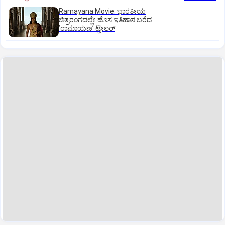
Ramayana Movie: ಭಾರತೀಯ
ಚಿತ್ರರಂಗದಲ್ಲೇ ಹೊಸ ಇತಿಹಾಸ ಬರೆದ
ʼರಾಮಾಯಣʼ ಟ್ರೇಲರ್