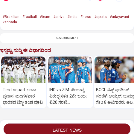
#Brazilian
#football
#team
#arrive
#India
#news
#sports
#udayavani
kannada
ADVERTISEMENT
ಇನ್ನಷ್ಟು ಸುದ್ದಿ ಈ ವಿಭಾಗದಿಂದ
11 days ago
11 days ago
12 days ago
Test squad: ಲಂಕಾ
IND vs ZIM: ಜಿಂಬಾಬ್ವೆ
BCCI: ವೆಸ್ಟ್‌ ಇಂಡೀಸ್‌
ಪ್ರವಾಸ: ಮಂಗಳವಾರ
ವಿರುದ್ಧ ಸತತ 2ನೇ ಜಯ;
ಸರಣಿಗೆ ಅಯ್ಯರ್‌, ಬುಮ್ರ
ಭಾರತದ ಟೆಸ್ಟ್‌ ತಂಡ ಪ್ರಕಟ
ಟಿ20 ಸರಣಿ
ಸೇರಿ 8 ಅಟಗಾರರು ಅಲಭ್
ವಶಪಡಿಸಿಕೊಂಡ ಭಾರತ
ಕಾರಣ ಹೀಗಿದೆ
LATEST NEWS