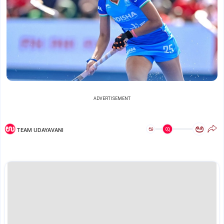
ADVERTISEMENT
ಅ
ಅ
TEAM UDAYAVANI