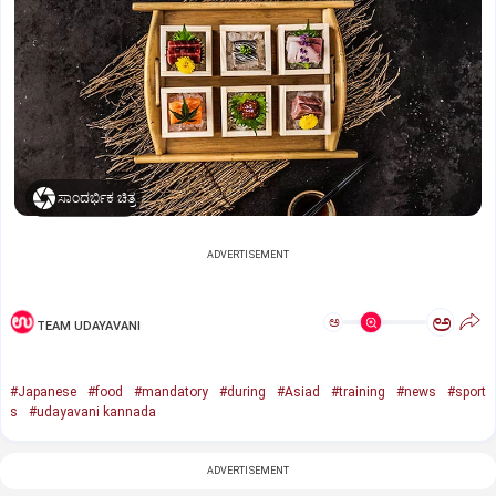
ಸಾಂದರ್ಭಿಕ ಚಿತ್ರ
ADVERTISEMENT
ಅ
ಅ
TEAM UDAYAVANI
#Japanese
#food
#mandatory
#during
#Asiad
#training
#news
#sport
s
#udayavani kannada
ADVERTISEMENT